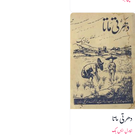
دھرتی ماتا
پرل ایس بک