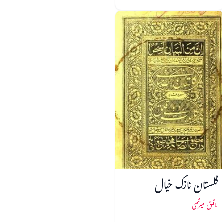
گلستان نازک خیال
قلق میرٹھی