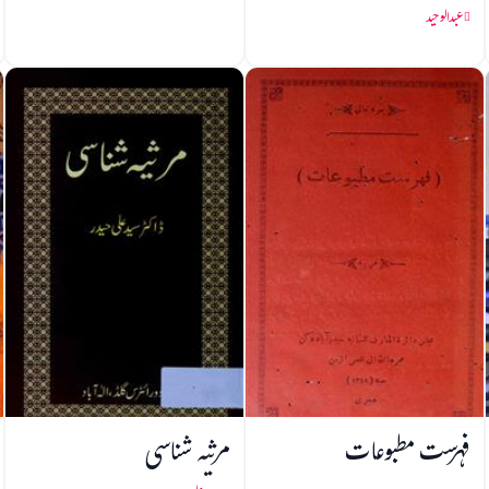
عبدالوحید
فہرست مطبوعات
مرثیہ شناسی