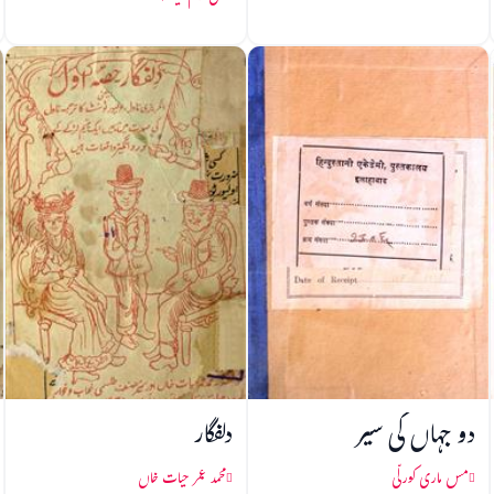
دو جہاں کی سیر
دلفگار
مس ماری کورلّی
محمد عمر حیات خاں