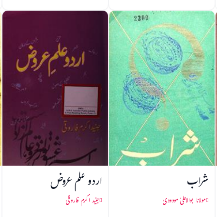
شراب
اردو علم عروض
مولانا ابوالاعلیٰ مودودی
جنید اکرم فاروقی