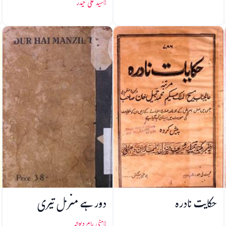
سید علی حیدر
حکایت نادرہ
دور ہے منزل تیری
منی رام دیوانہ