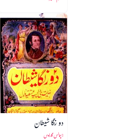
دو رنگا شیطان
چالس گارلوس