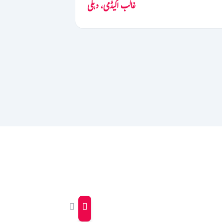
غالب اکیڈمی، دہلی