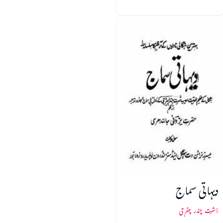
دیہاتی سماج
شرت چندر چٹرجی