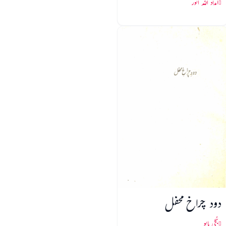
امداد اللہ انور
دود چراخ محفل
بُچّی بابو