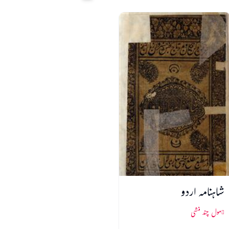
شاہنامہ اردو
مول چند منشی