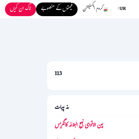
قیمتوں کے منصوبے
لاگ ان کریں
UR
کروم ایکسٹینشن
113
مذہبیات
بین الاقوامی نہج البلاغہ کانگریس