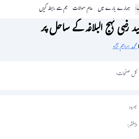
گ
ہمارے بارے میں
عام سوالات
ہم سے رابطہ کریں
د رضی نہج البلاغہ کے ساحل پر
محمد ابراہیم نژاد
کل صفحات:
زمرہ:
پبلشر: