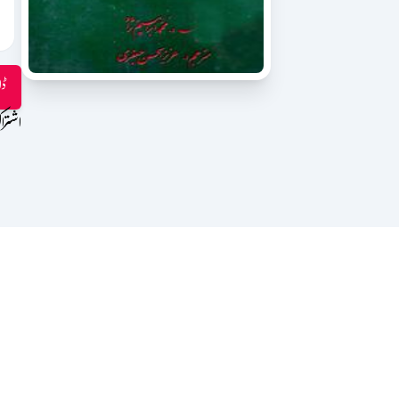
ڈا
اشترا