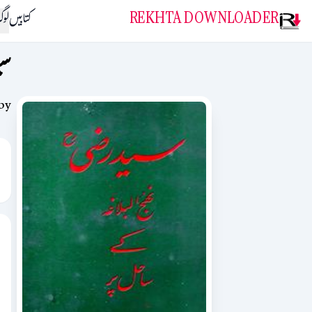
REKHTA DOWNLOADER
کتابیں
لو
سی
by