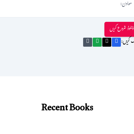
معاون:
ؤنلوڈ شروع کریں
ک کریں:
Recent Books