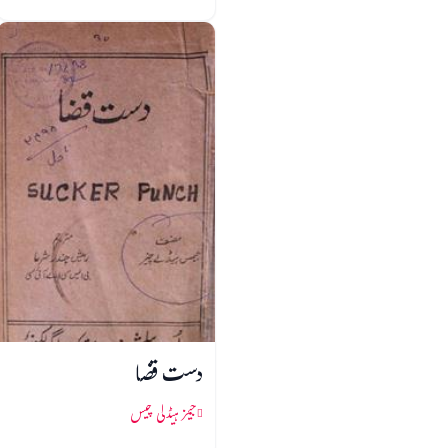
دست قضا
جیمز ہیڈلی چیس