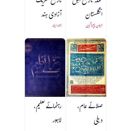
تکملہ تاریخ اہل
تاریخ تحریک
انگلستان
آزادی ہند
جان ریچرڈ گرین
تارا چند
صلائے عام،
رہنمائے تعلیم،
دہلی
لاہور