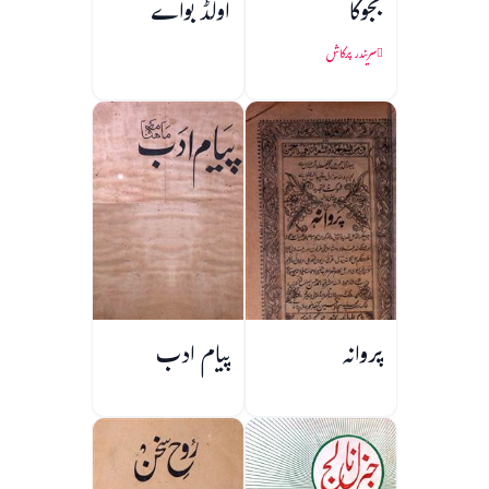
بجوکا
اولڈ بواے
سریندر پرکاش
پروانہ
پیام ادب