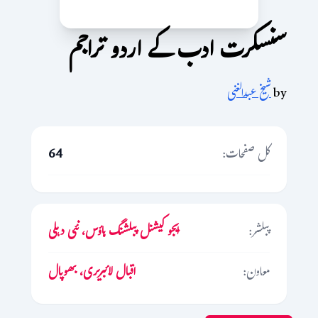
سنسکرت ادب کے اردو تراجم
by
شیخ عبدالغنی
کل صفحات:
64
پبلشر:
ایجو کیشنل پبلشنگ ہاؤس، نئی دہلی
معاون:
اقبال لائبریری، بھوپال