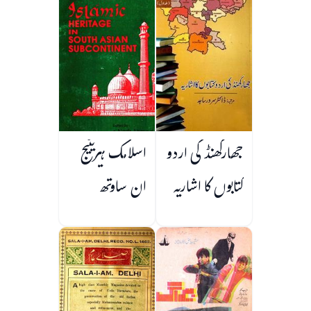
جھارکھنڈ کی اردو
اسلامک ہیریٹیج
کتابوں کا اشاریہ
ان ساوتھ
ایشین سب
کونٹینینٹ