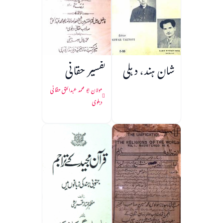
شان ہند، دہلی
تفسیر حقانی
مولان ابو محمد عبدالحق حقانی
دہلوی