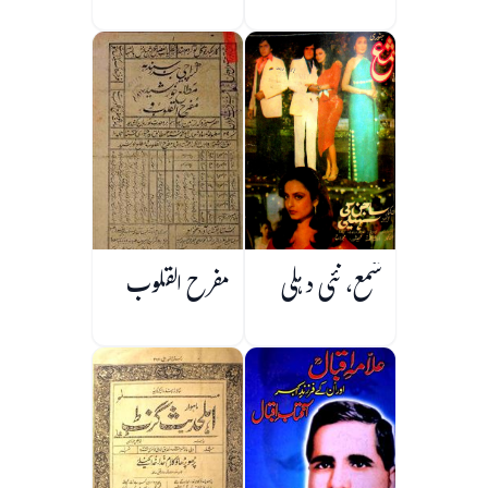
شمع، نئی دہلی
مفرح القلوب