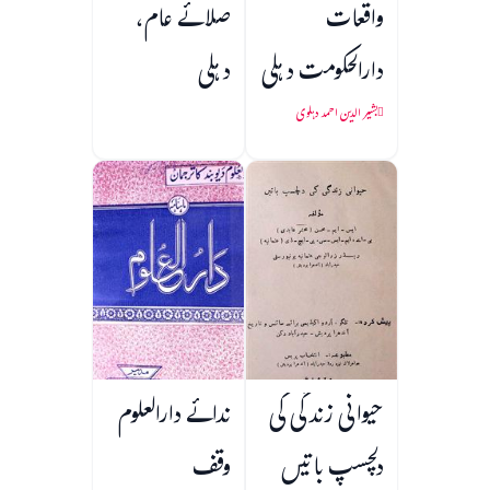
واقعات
صلائے عام،
دارالحکومت دہلی
دہلی
بشیر الدین احمد دہلوی
حیوانی زندگی کی
ندائے دارالعلوم
دلچسپ باتیں
وقف