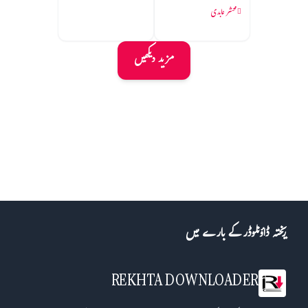
محشر عابدی
مزید دیکھیں
ریختہ ڈاؤنلوڈر کے بارے میں
REKHTA DOWNLOADER