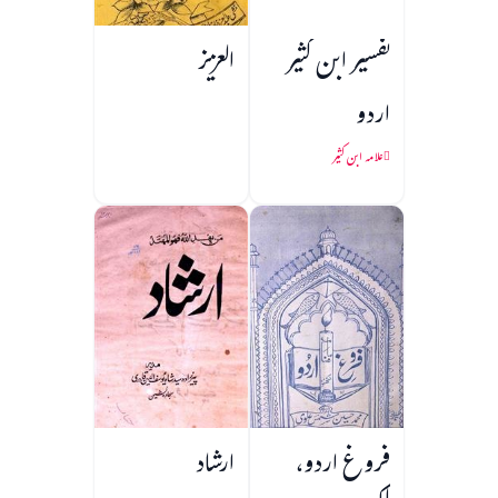
تفسیر ابن کثیر
العزیز
اردو
علامہ ابن کثیر
فروغ اردو،
ارشاد