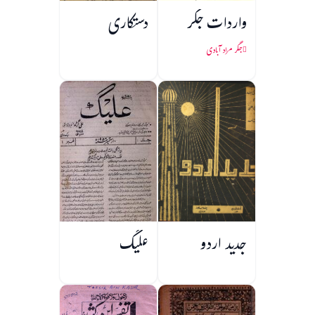
واردات جگر
دستکاری
جگر مراد آبادی
جدید اردو
علیگ