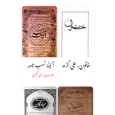
خاتون، علی گڑھ
آئینۂ نسب نامہ
میر مہدی حسن لکھنوی