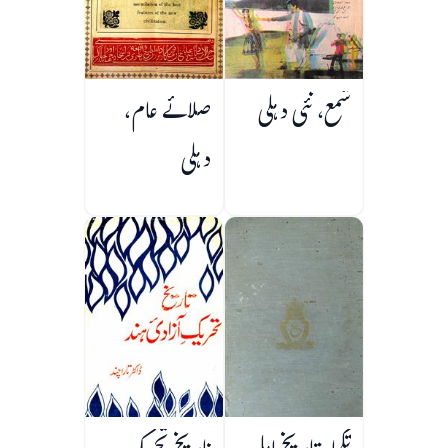
شمع، نئی دہلی
صلائے عام،
دہلی