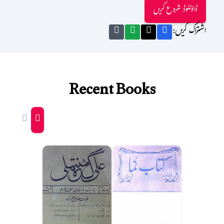
ڈاؤنلوڈ شروع کریں
اشتراک کریں:
Recent Books