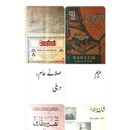
حریم
صلائے عام،
دہلی