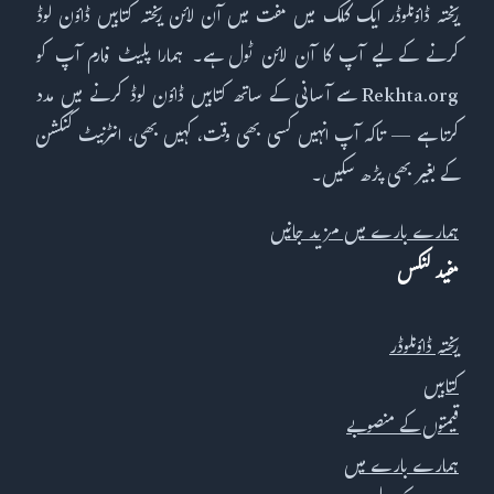
ریختہ ڈاؤنلوڈر ایک کلک میں مفت میں آن لائن ریختہ کتابیں ڈاؤن لوڈ
کرنے کے لیے آپ کا آن لائن ٹول ہے۔ ہمارا پلیٹ فارم آپ کو
Rekhta.org سے آسانی کے ساتھ کتابیں ڈاؤن لوڈ کرنے میں مدد
کرتا ہے — تاکہ آپ انہیں کسی بھی وقت، کہیں بھی، انٹرنیٹ کنکشن
کے بغیر بھی پڑھ سکیں۔
ہمارے بارے میں مزید جانیں
مفید لنکس
ریختہ ڈاؤنلوڈر
کتابیں
قیمتوں کے منصوبے
ہمارے بارے میں