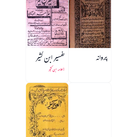
پروانہ
تفسیر ابن کثیر
علامہ ابن کثیر