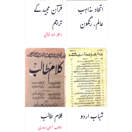
اتحاد مذاہب
قرآن مجید کے
عالم، رنگون
تراجم
مظہر ممتاز قریشی
شباب اردو
کلام طالب
طالب حسین بساوری