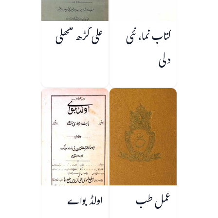
کتاب نما، نئی
علی گڑھ منتھلی
دلی
عمل طب
اولڈ بواے