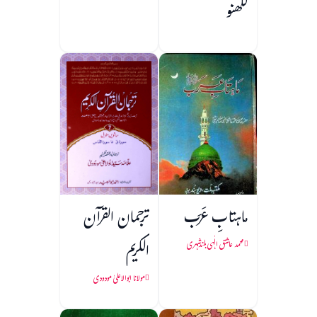
لکھنو
ماہتابِ عَرَب
ترجمان القرآن
الکریم
محمد عاشق الٰہی بلندشہری
مولانا ابوالاعلیٰ مودودی