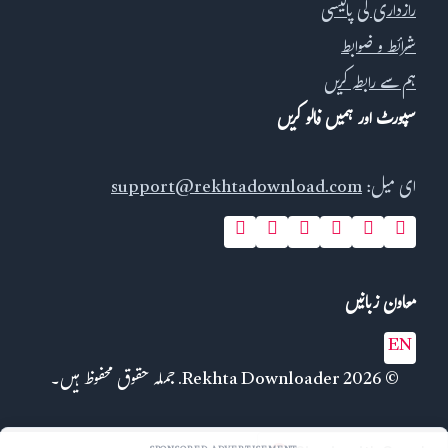
رازداری کی پالیسی
شرائط و ضوابط
ہم سے رابطہ کریں
سپورٹ اور ہمیں فالو کریں
ای میل:
support@rekhtadownload.com
معاون زبانیں
EN
© 2026 Rekhta Downloader. جملہ حقوق محفوظ ہیں۔