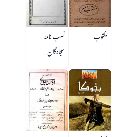
مکتوب
نسب نامۂ
سجادگان