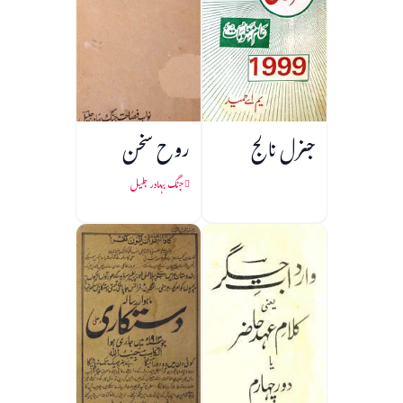
جنرل نالج
روح سخن
جنگ بہادر جلیل