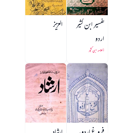
تفسیر ابن کثیر
العزیز
اردو
علامہ ابن کثیر