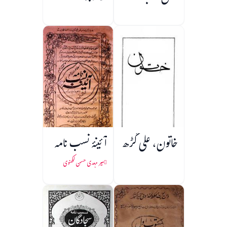
خاتون، علی گڑھ
آئینۂ نسب نامہ
میر مہدی حسن لکھنوی