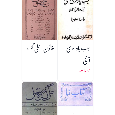
جب یاد تری
خاتون، علی گڑھ
آئی
ماہ ناز صبرینا