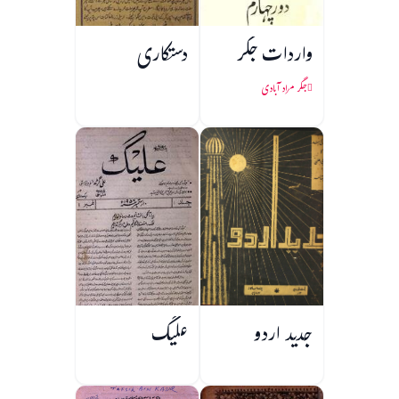
واردات جگر
دستکاری
جگر مراد آبادی
جدید اردو
علیگ