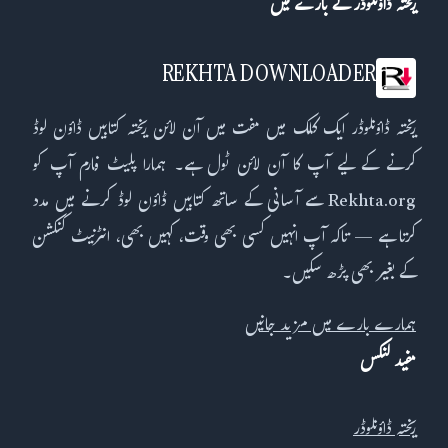
ریختہ ڈاؤنلوڈر کے بارے میں
REKHTA DOWNLOADER
ریختہ ڈاؤنلوڈر ایک کلک میں مفت میں آن لائن ریختہ کتابیں ڈاؤن لوڈ
کرنے کے لیے آپ کا آن لائن ٹول ہے۔ ہمارا پلیٹ فارم آپ کو
Rekhta.org سے آسانی کے ساتھ کتابیں ڈاؤن لوڈ کرنے میں مدد
کرتا ہے — تاکہ آپ انہیں کسی بھی وقت، کہیں بھی، انٹرنیٹ کنکشن
کے بغیر بھی پڑھ سکیں۔
ہمارے بارے میں مزید جانیں
مفید لنکس
ریختہ ڈاؤنلوڈر