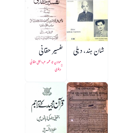
شان ہند، دہلی
تفسیر حقانی
مولان ابو محمد عبدالحق حقانی
دہلوی