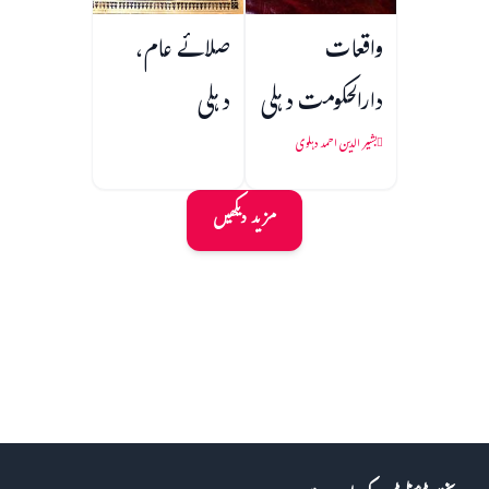
واقعات
صلائے عام،
دارالحکومت دہلی
دہلی
بشیر الدین احمد دہلوی
مزید دیکھیں