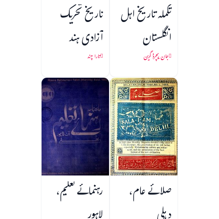
تکملہ تاریخ اہل
تاریخ تحریک
انگلستان
آزادی ہند
جان ریچرڈ گرین
تارا چند
صلائے عام،
رہنمائے تعلیم،
دہلی
لاہور