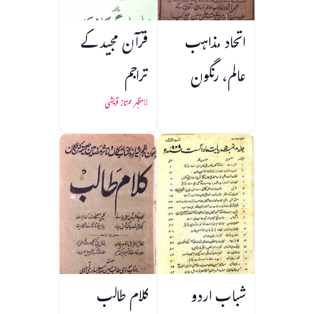
اتحاد مذاہب
قرآن مجید کے
عالم، رنگون
تراجم
مظہر ممتاز قریشی
شباب اردو
کلام طالب