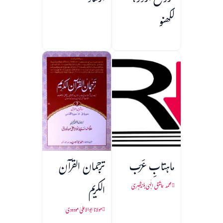
فروغ اردو،
ارشاد
لکھنو
ماہتابِ عَرَب
ترجمان القرآن
الکریم
محمد عاشق الٰہی بلندشہری
مولانا ابوالاعلیٰ مودودی