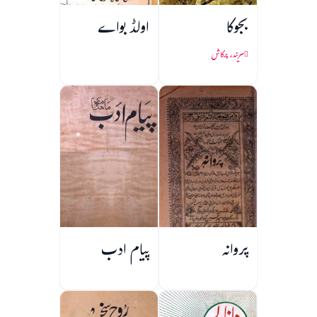
بجوکا
اولڈ بواے
سریندر پرکاش
پروانہ
پیام ادب