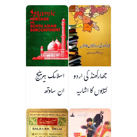
جھارکھنڈ کی اردو
اسلامک ہیریٹیج
کتابوں کا اشاریہ
ان ساوتھ
ایشین سب
کونٹینینٹ