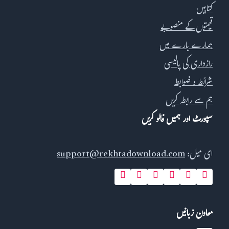
کتابیں
قیمتوں کے منصوبے
ہمارے بارے میں
رازداری کی پالیسی
شرائط و ضوابط
ہم سے رابطہ کریں
سپورٹ اور ہمیں فالو کریں
ای میل:
support@rekhtadownload.com
معاون زبانیں