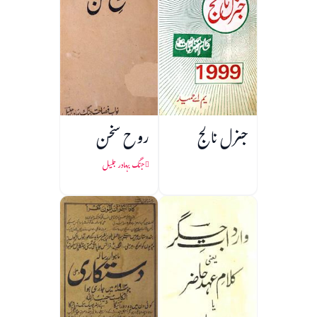
جنرل نالج
روح سخن
جنگ بہادر جلیل