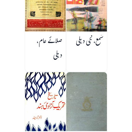
شمع، نئی دہلی
صلائے عام،
دہلی