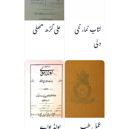
کتاب نما، نئی
علی گڑھ منتھلی
دلی
عمل طب
اولڈ بواے