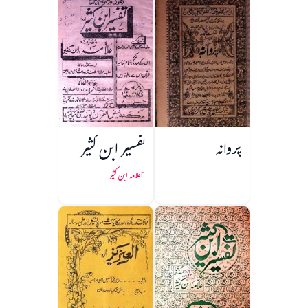
پروانہ
تفسیر ابن کثیر
علامہ ابن کثیر