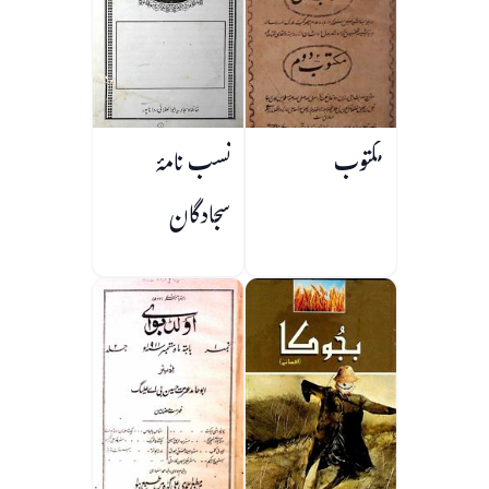
مکتوب
نسب نامۂ
سجادگان