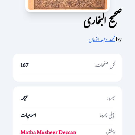
صحیح البخاری
by
محمد وحید الزماں
کل صفحات:
167
زمرہ:
ترجمہ
ذیلی زمرہ:
اسلامیات
پبلشر:
Matba Musheer Deccan