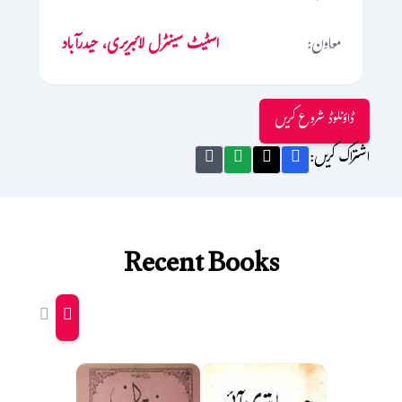
معاون:
اسٹیٹ سینٹرل لائبریری، حیدرآباد
ڈاؤنلوڈ شروع کریں
اشتراک کریں:
Recent Books