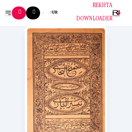
REKHTA
UR
DOWNLOADER