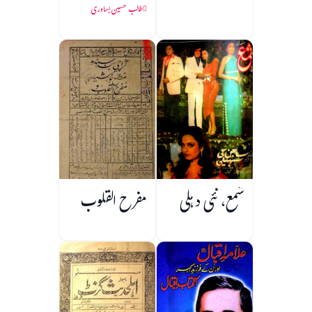
طالب حسین بساوری
شمع، نئی دہلی
مفرح القلوب