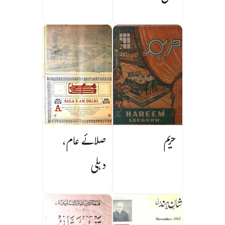
حریم
صلائے عام،
دہلی