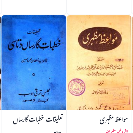
مواعظ مظہری
تعلیقات خطبات گارساں
شاہ محمد مظہر اللہ