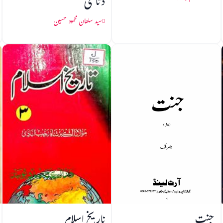
دتاسی
سید سلطان محمود حسین
جنت
تاریخ اسلام