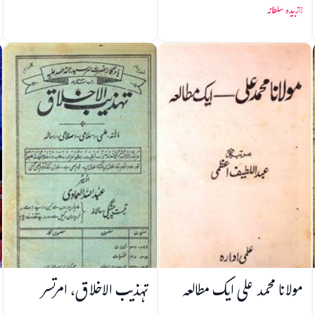
زبیدہ سلطانہ
مولانا محمد علی ایک مطالعہ
تہذیب الاخلاق، امرتسر