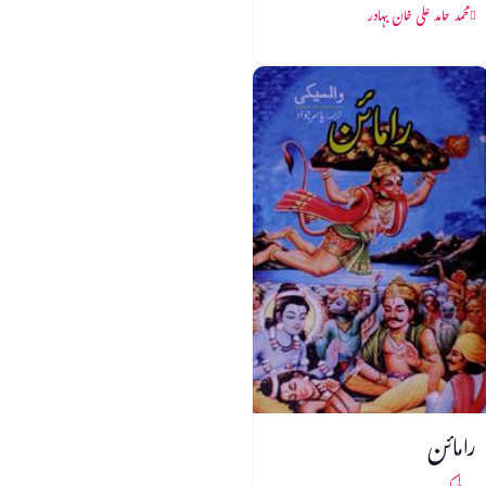
محمد حامد علی خان بہادر
رامائن