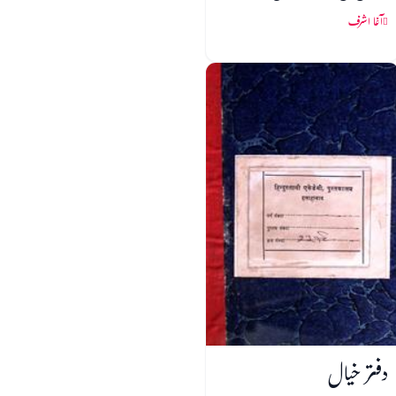
آغا اشرف
دفتر خیال