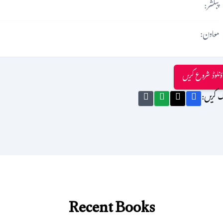
پبلشر:
معاون:
ؤنلوڈ شروع کریں
ک کریں:
Recent Books