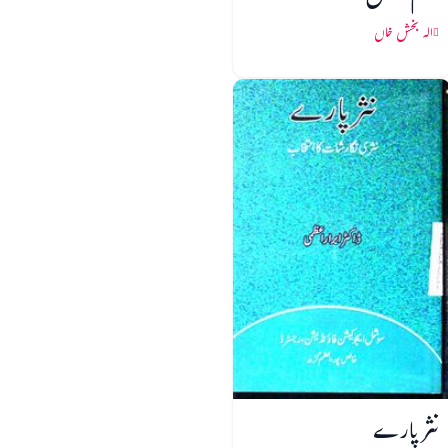
الہ بخش خاں
نثر پارے