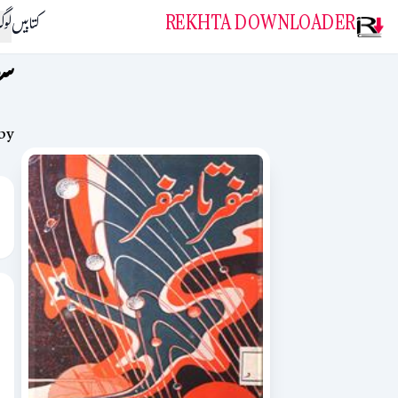
REKHTA DOWNLOADER
کتابیں
لو
سف
by