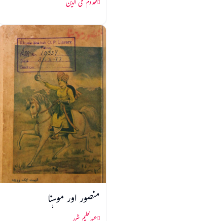
مخدومؔ محی الدین
منصور اور موہنا
عبدالحلیم شرر