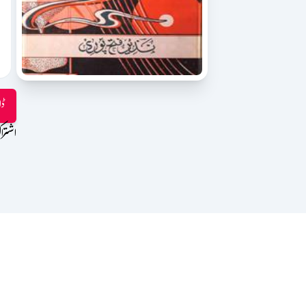
ڈا
اشترا