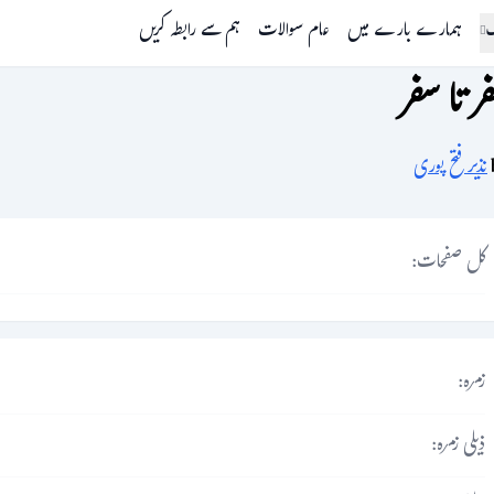
گ
ہمارے بارے میں
عام سوالات
ہم سے رابطہ کریں
ر تا سفر
نذیر فتح پوری
کل صفحات:
زمرہ:
ذیلی زمرہ: