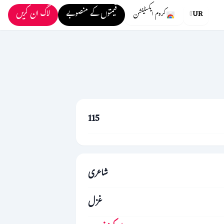
قیمتوں کے منصوبے
لاگ ان کریں
UR
کروم ایکسٹینشن
115
شاعری
غزل