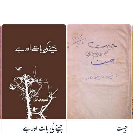
جیت
جینے کی بات اور ہے