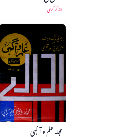
شاکر کریمی
مجلہ علم و آگہی