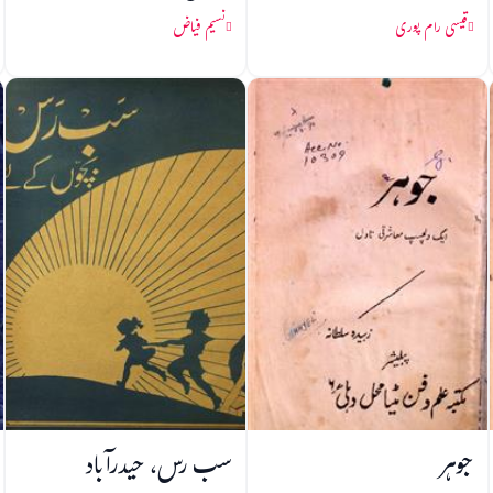
قیسی رام پوری
نسیم فیاض
جوہر
سب رس، حیدرآباد