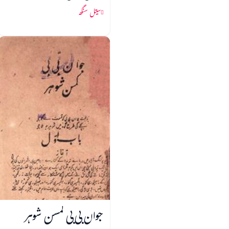
سیتل سنگھ
جوان بی بی کمسن شوہر