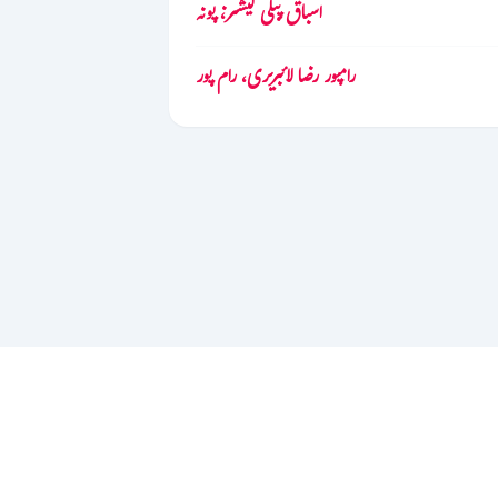
اسباق پبلی کیشنز، پونہ
رامپور رضا لائبریری، رام پور