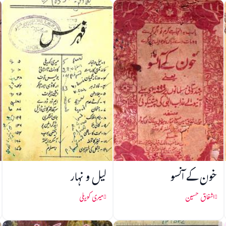
خون کے آنسو
لیل و نہار
اشفاق حسین
میری کوریلی