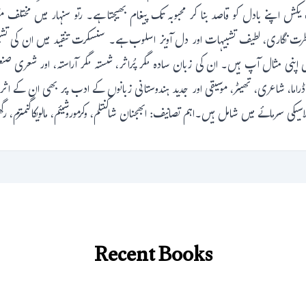
یکش اپنے بادل کو قاصد بنا کر محبوبہ تک پیغام بھیجتا ہے۔ رتو سنہار میں مختلف 
 نگاری، لطیف تشبیہات اور دل آویز اسلوب ہے۔ سنسکرت تنقید میں ان کی تشبی
یداس اپنی مثال آپ ہیں۔ ان کی زبان سادہ مگر پُراثر، شستہ مگر آراستہ، اور شعری 
راما، شاعری، تھیٹر، موسیقی اور جدید ہندوستانی زبانوں کے ادب پر بھی ان کے 
یکی سرمائے میں شامل ہیں۔اہم تصانیف: ابھجنان شاکنتلم، وکرموروشیئم، مالویکاگنمترم، ر
Recent Books