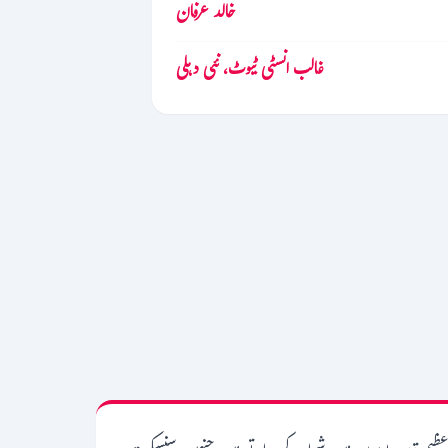
خالد عرفان
غالب انسٹی ٹیوٹ، نئی دہلی