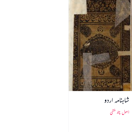
شاہنامہ اردو
مول چند منشی