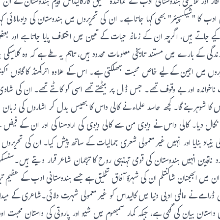
ر اور کلاسیکی ہندوستانی ادب کے نمائندہ تخلیق کارکالیداس قدیم ہندوستان کے اُ
 ادب کا "شیکسپیئر" بھی کہا جاتا ہے۔ ان کی تحریروں میں ہندوستان کی دیومالائی ک
اد کیے جاتے ہیں، اگرچہ ان کے زمانۂ حیات کے تعین میں اختلاف پایا جاتا ہے اور ب
ی کے بارے میں مستند تاریخی معلومات محدود ہیں، تاہم یہ طے ہے کہ وہ کلاسیک
حریروں میں اجین کے لیے خاص محبت جھلکتی ہے۔ اس کے علاوہ اتراکھنڈ کا گاؤں 'کویل
ناخواندہ اور بے وقوف تھے۔ جس ڈال پر بیٹھتے تھے اسی کو کاٹتے تھے۔ ان کی شادی ن
 اس کا شوہر بنے گا۔ کچھ حاسد علماء نے کالی داس کا بھیس بدل کر اشاروں کی ز
 سے نکال دیا۔ کالی داس نے دیوی من سے کالی دیوی کی ارادھنا کی اور ان کے فیض 
 کی بنیاد بنایا اور انہیں غیر معمولی شعری جمالیات کے ساتھ پیش کیا۔ ان کی تحریرو
د ناقدین انہیں ہندوستان کی قومی تہذیبی روح کا ترجمان شاعر قرار دیتے ہیں۔سنس
ہیں۔ ان میں ابھجنان شاکنتلم ان کی شہرۂ آفاق تخلیق ہے جسے ہندوستانی ادب کے عظیم تر
ڈرامے نے عالمی ادبی دنیا میں کالیداس کو غیر معمولی شہرت دلائی۔شاعری کے میدا
استان بیان کی گئی ہے، جبکہ کمار سمبھوم میں شیو اور پاروتی کی داستانِ محبت اور 