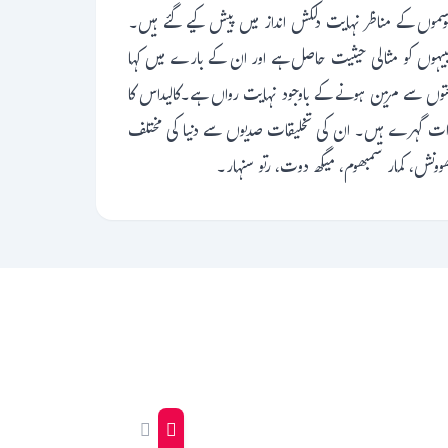
موسموں کے مناظر نہایت دلکش انداز میں پیش کیے گئے ہیں۔
ہوں کو مثالی حیثیت حاصل ہے اور ان کے بارے میں کہا
صنعتوں سے مزین ہونے کے باوجود نہایت رواں ہے۔کالیداس کا
اثرات گہرے ہیں۔ ان کی تخلیقات صدیوں سے دنیا کی مختلف
گھوونش، کمار سمبھوم، میگھ دوت، رتو سنہار۔