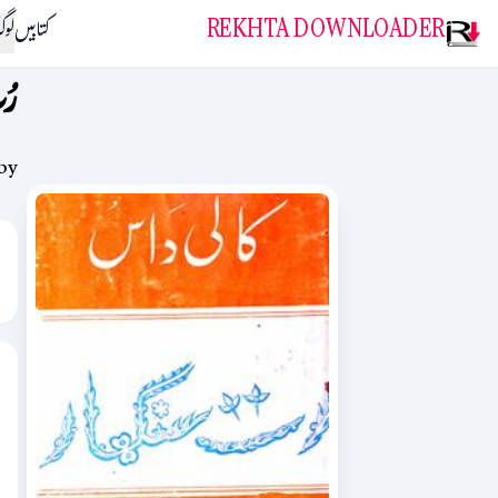
REKHTA DOWNLOADER
کتابیں
لو
رُ
by