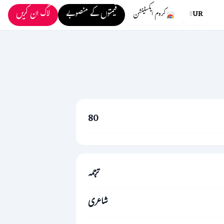
قیمتوں کے منصوبے
لاگ ان کریں
UR
کروم ایکسٹینشن
80
ترجمہ
شاعری