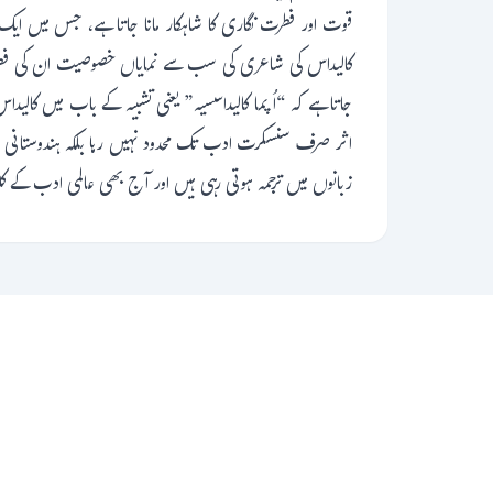
قوت اور فطرت نگاری کا شاہکار مانا جاتا ہے، جس میں ایک 
کالیداس کی شاعری کی سب سے نمایاں خصوصیت ان کی فطرت
جاتا ہے کہ “اُپما کالیداسسیہ” یعنی تشبیہ کے باب میں کال
اثر صرف سنسکرت ادب تک محدود نہیں رہا بلکہ ہندوستانی ڈ
زبانوں میں ترجمہ ہوتی رہی ہیں اور آج بھی عالمی ادب کے کلاس