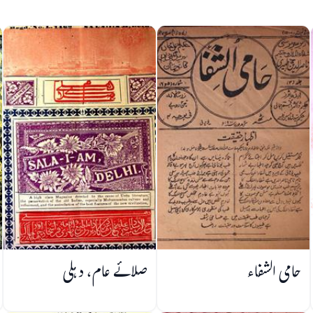
حامی الشفاء
صلائے عام، دہلی