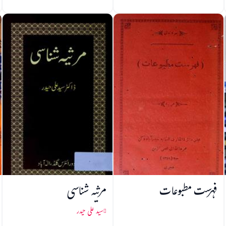
فہرست مطبوعات
مرثیہ شناسی
سید علی حیدر