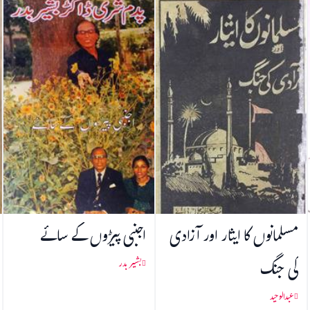
مسلمانوں کا ایثار اور آزادی
اجنبی پیڑوں کے سائے
کی جنگ
بشیر بدر
عبدالوحید