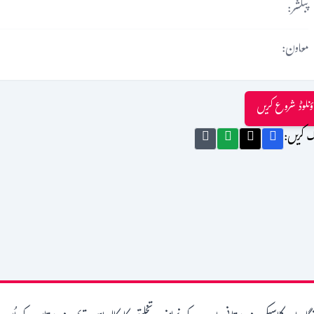
پبلشر:
معاون:
ؤنلوڈ شروع کریں
ک کریں: