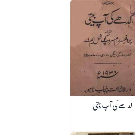
گدھے کی آپ بیتی