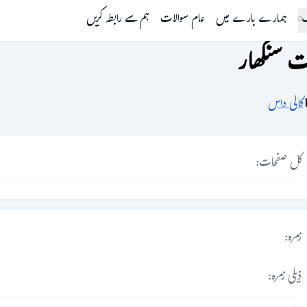
گ
ہمارے بارے میں
عام سوالات
ہم سے رابطہ کریں
ت سنگھار
کالی داس
کل صفحات:
زمرہ:
ذیلی زمرہ: