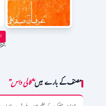
ڈا
اشترا
مصنف کے بارے میں
“کالی داس”