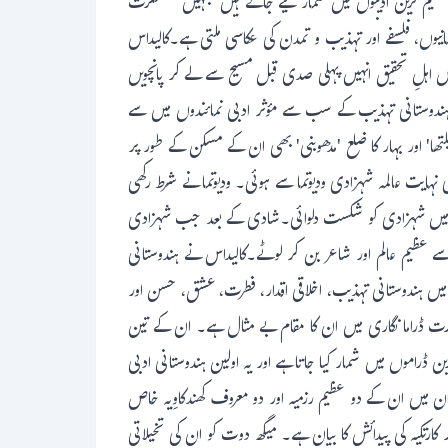
ن عظیم ترین ادیبوں میں شمار کیے جاتے ہیں جنہیں سنسکرت
ہانیوں، فلسفے اور تہذیب و تمدن کی عکاسی ملتی ہے۔کالیداس
عض اہلِ تحقیق انہیں پہلی صدی قبل مسیح سے لے کر پانچویں
ی ہندوستانی تہذیب کے سب سے مؤثر ادبی نمائندوں میں سے
تھا' اور بہار کا ضلع 'مدھوبنی' بھی ان کے مسکن کے طور پر
ہایت عالمہ شہزادی ودیوتما سے ہوئی۔ ودیوتما نے شرط رکھی
بان میں شہزادی کو شکست دلوائی۔شادی کے بعد جب شہزادی
سے عظیم عالم اور شاعر بن کر لوٹے۔کالیداس نے ہندوستانی
ں میں ہندوستانی تہذیب، اخلاقی اقدار، فطرت، عشق، حسن اور
کرت ڈراما نگاری میں ان کا مقام بے مثال ہے۔ ان کے تین
ین ڈراموں میں شمار کیا جاتا ہے اور یہ اولین ہندوستانی ادبی
ن میں ان کے دو عظیم رزمیہ اور دو معروف کھندکاوِیہ خاص
کارتکیہ کی پیدائش کا بیان ہے۔ میگھ دوت کو ان کی تخیلاتی