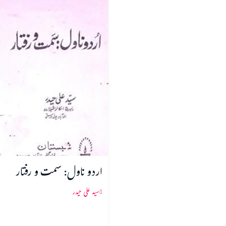
اردو ناول: سمت و رفتار
سید علی حیدر