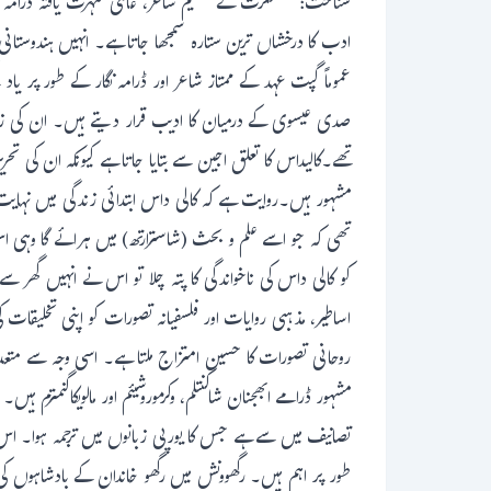
شناخت: سنسکرت کے عظیم شاعر، عالمی شہرت یافتہ ڈرامہ نگا
ادب کا درخشاں ترین ستارہ سمجھا جاتا ہے۔ انہیں ہندوستانی
عموماً گپت عہد کے ممتاز شاعر اور ڈرامہ نگار کے طور پر ی
صدی عیسوی کے درمیان کا ادیب قرار دیتے ہیں۔ ان کی زندگ
تھے۔کالیداس کا تعلق اجین سے بتایا جاتا ہے کیونکہ ان کی ت
مشہور ہیں۔روایت ہے کہ کالی داس ابتدائی زندگی میں نہایت 
تھی کہ جو اسے علم و بحث (شاسترارتھ) میں ہرائے گا وہی
کو کالی داس کی ناخواندگی کا پتہ چلا تو اس نے انہیں گھر
اساطیر، مذہبی روایات اور فلسفیانہ تصورات کو اپنی تخلیقات
روحانی تصورات کا حسین امتزاج ملتا ہے۔ اسی وجہ سے متعد
مشہور ڈرامے ابھجنان شاکنتلم، وکرموروشیئم اور مالویکاگنمترم 
تصانیف میں سے ہے جس کا یورپی زبانوں میں ترجمہ ہوا۔ اس 
طور پر اہم ہیں۔ رگھوونش میں رگھو خاندان کے بادشاہوں کی د