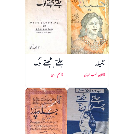
جمیلہ
جلتے بجھتے لوگ
خان محبوب طرزی
اسلم راہی