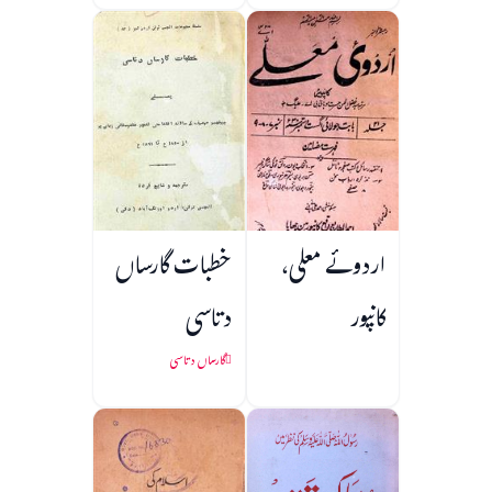
اردوئے معلی،
خطبات گارساں
کانپور
دتاسی
گارساں دتاسی