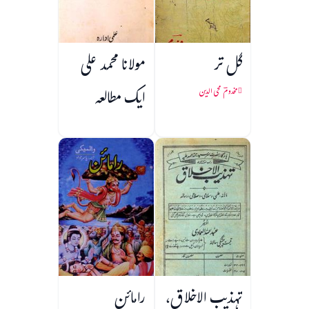
گل تر
مولانا محمد علی
ایک مطالعہ
مخدومؔ محی الدین
تہذیب الاخلاق،
رامائن