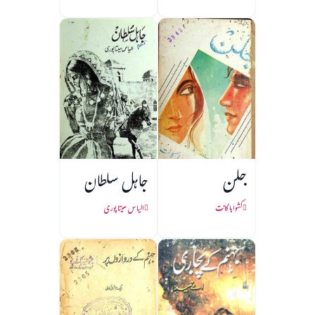
جلن
جاہل سلطان
کشواہا کانت
الیاس سیتا پوری