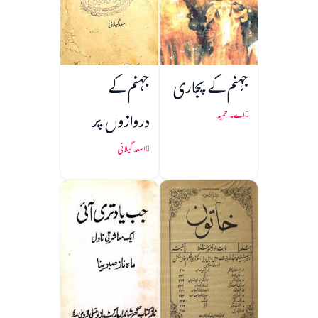
جہنم کے پجاری
جہنم کے
دروازوں پر
اے۔ حمید
اسعد گیلانی