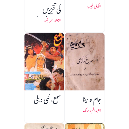
کی تقریریں
وکیل نجیب
(1857 کی جنگ
جواہر لعل نہرو
آزادی)
جام و مینا
شمع، نئی دہلی
عبد المجید سالک