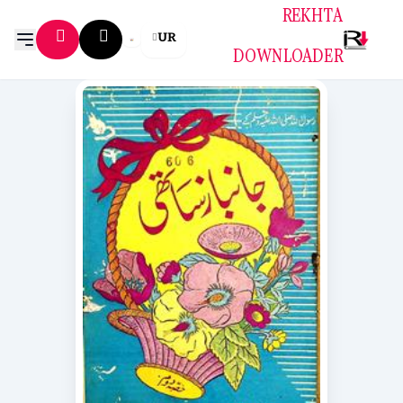
REKHTA
UR
DOWNLOADER