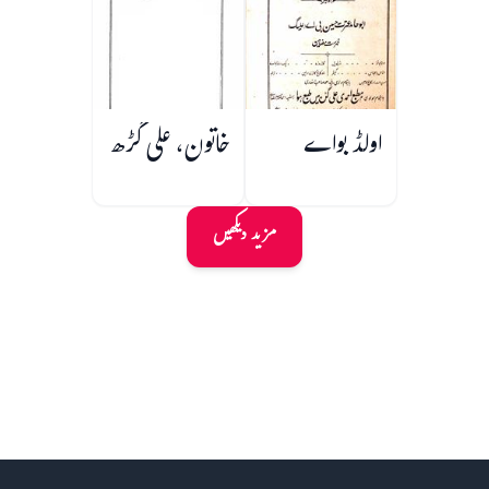
اولڈ بواے
خاتون، علی گڑھ
مزید دیکھیں