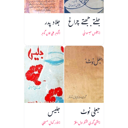
جلتے بجھتے چراغ
جلاد پدر
جلیس سہسوانی
گوہر علی خاں گوہر
جعلی نوٹ
جلیس
منشی گوری شنکر لال اختر
انوار کمال حسینی