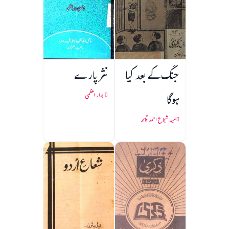
جنگ کے بعد کیا
نثر پارے
ہوگا
ابرار اعظمی
سید شجاع احمد قائد