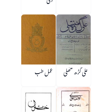
دلی
علی گڑھ منتھلی
عمل طب