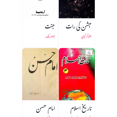
جشن کی رات
جنت
شاکر کریمی
ناصر ملک
تاریخ اسلام
امام حسن