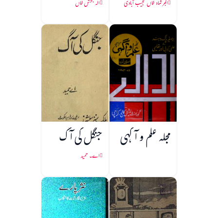
اکبر شاہ خاں نجیب آبادی
الہ بخش خاں
مجلہ علم و آگہی
جنگل کی آگ
اے۔ حمید