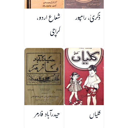
ذکریٰ، رامپور
شعاع اردو،
کراچی
کلیاں
حیدرآباد فارمر