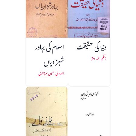
دنیا کی حقیقت
اسلام کی بہادر
شہزادیاں
حکیم محمد اختر
صادق حسین سردھنوی