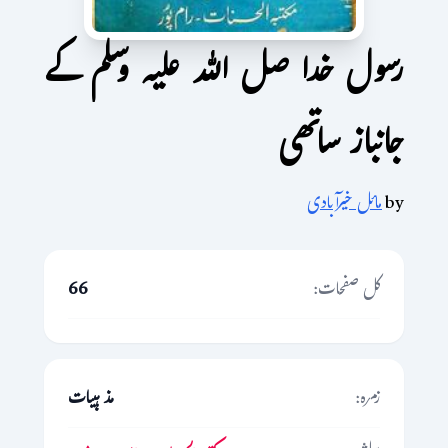
رسول خدا صل اللہ علیہ وسلم کے
جانباز ساتھی
by
مائل خیرآبادی
کل صفحات:
66
زمرہ:
مذہبیات