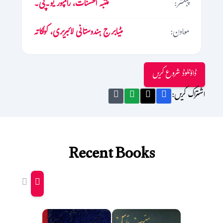
پبلشر:
مکتبہ الحسنات، رامپور یو۔پی۔
معاون:
مٹیابرج ہندوستانی لائبریری، کولکاتہ
ڈاؤنلوڈ شروع کریں
اشتراک کریں:
Recent Books