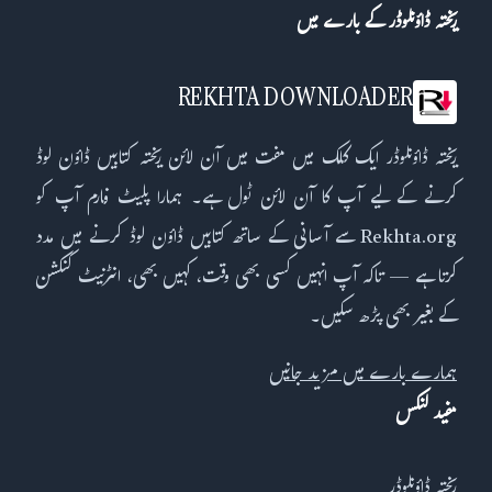
ریختہ ڈاؤنلوڈر کے بارے میں
REKHTA DOWNLOADER
ریختہ ڈاؤنلوڈر ایک کلک میں مفت میں آن لائن ریختہ کتابیں ڈاؤن لوڈ
کرنے کے لیے آپ کا آن لائن ٹول ہے۔ ہمارا پلیٹ فارم آپ کو
Rekhta.org سے آسانی کے ساتھ کتابیں ڈاؤن لوڈ کرنے میں مدد
کرتا ہے — تاکہ آپ انہیں کسی بھی وقت، کہیں بھی، انٹرنیٹ کنکشن
کے بغیر بھی پڑھ سکیں۔
ہمارے بارے میں مزید جانیں
مفید لنکس
ریختہ ڈاؤنلوڈر