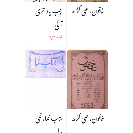
خاتون، علی گڑھ
جب یاد تری
آئی
ماہ ناز صبرینا
خاتون، علی گڑھ
کتاب نما، نئی