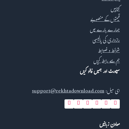
کتابیں
قیمتوں کے منصوبے
ہمارے بارے میں
رازداری کی پالیسی
شرائط و ضوابط
ہم سے رابطہ کریں
سپورٹ اور ہمیں فالو کریں
ای میل:
support@rekhtadownload.com
معاون زبانیں