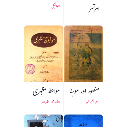
امرتسر
والمیکی
منصور اور موہنا
مواعظ مظہری
عبدالحلیم شرر
شاہ محمد مظہر اللہ