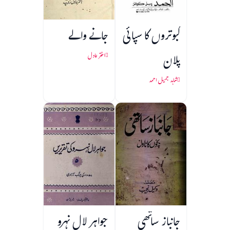
کبوتروں کا سپائی
جانے والے
پلان
اختر عادل
شاہد جمیل احمد
جانباز ساتھی
جواہر لال نہرو