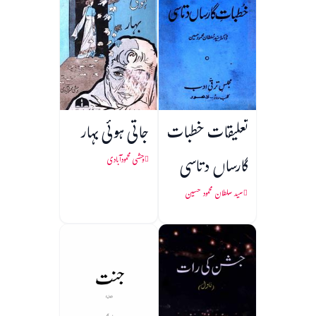
تعلیقات خطبات
جاتی ہوئی بہار
گارساں دتاسی
وحشی محمودآبادی
سید سلطان محمود حسین