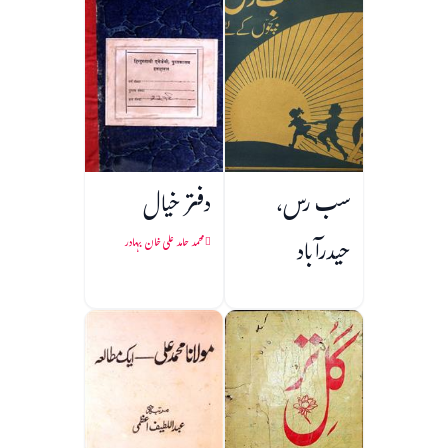
سب رس،
دفتر خیال
حیدرآباد
محمد حامد علی خان بہادر