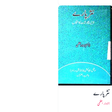
نثر پارے
ابرار اعظمی