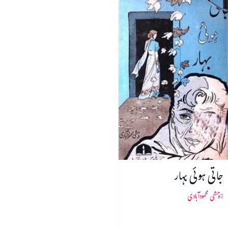
جاتی ہوئی بہار
وحشی محمودآبادی