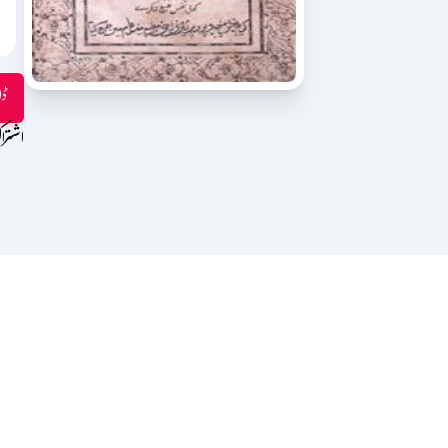
ڈا
اشترا