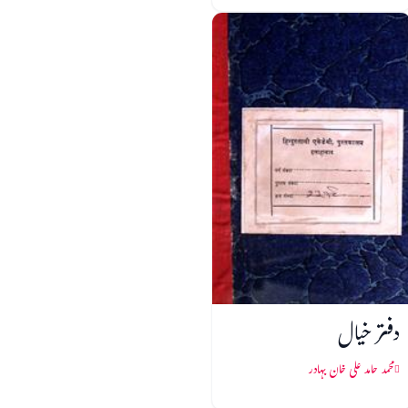
دفتر خیال
محمد حامد علی خان بہادر