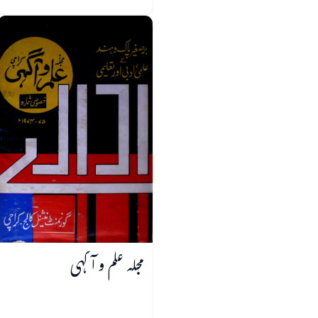
مجلہ علم و آگہی