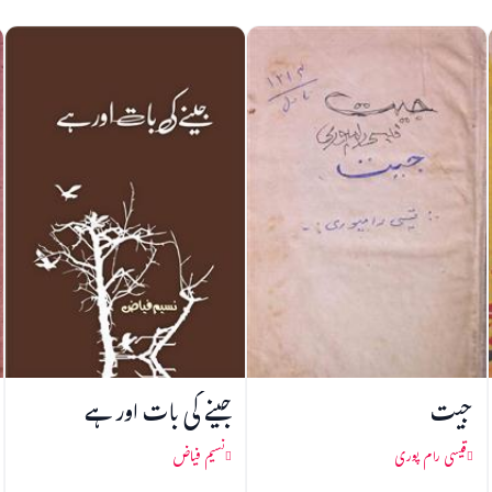
جیت
جینے کی بات اور ہے
قیسی رام پوری
نسیم فیاض