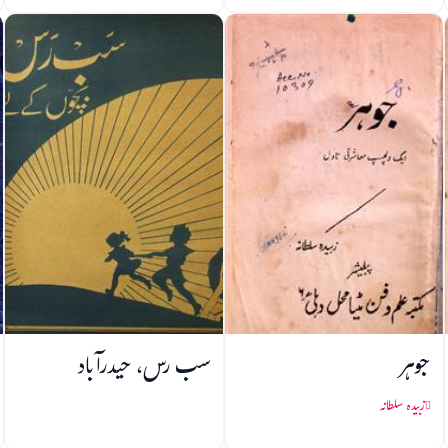
جوہر
سب رس، حیدرآباد
زبیدہ سلطانہ