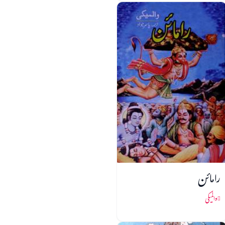
رامائن
والمیکی