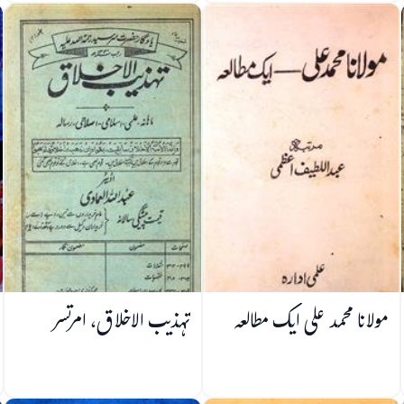
مولانا محمد علی ایک مطالعہ
تہذیب الاخلاق، امرتسر