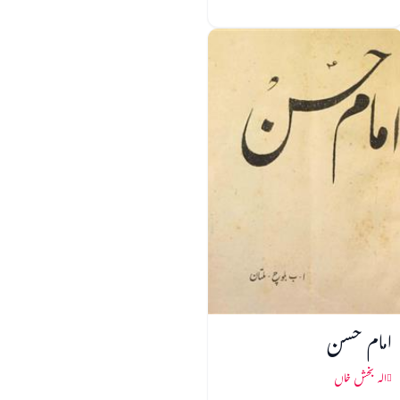
امام حسن
الہ بخش خاں