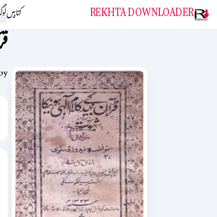
REKHTA DOWNLOADER
کتابیں
لو
قر
by