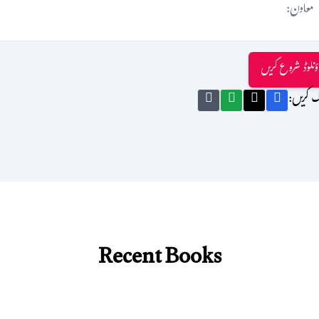
معاون:
ؤنلوڈ شروع کریں
ک کریں:
Recent Books