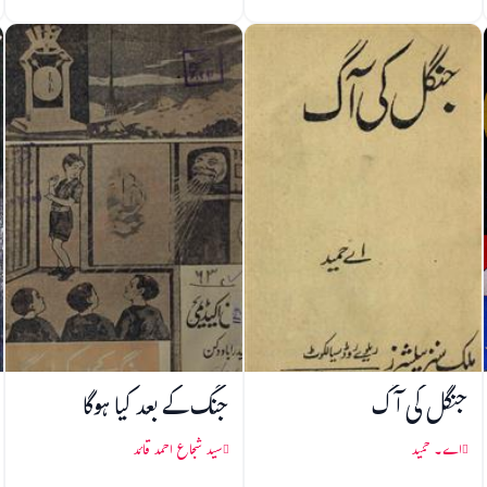
جنگل کی آگ
جنگ کے بعد کیا ہوگا
اے۔ حمید
سید شجاع احمد قائد