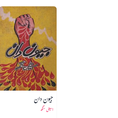
جیون دان
سیتل سنگھ