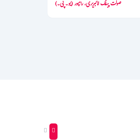
صولت پبلک لائبریری، رامپور (یو۔ پی۔)