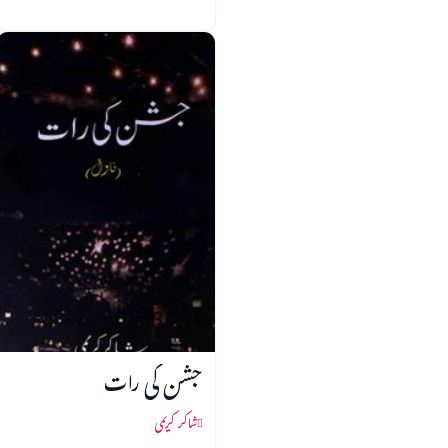
جشن کی رات
شاکر کریمی