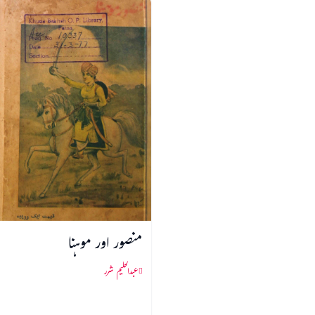
منصور اور موہنا
عبدالحلیم شرر