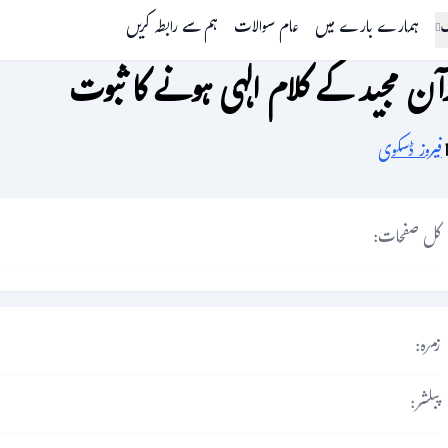
گ
ہمارے بارے میں
عام سوالات
ہم سے رابطہ کریں
آن مجید کے کلام الٰہی ہونے کا ثبوت
فیروز ڈسکوی
کل صفحات:
زمرہ:
پبلشر: