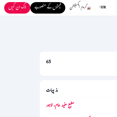
قیمتوں کے منصوبے
لاگ ان کریں
UR
کروم ایکسٹینشن
65
مذہبیات
مطبع مفید عام، لاہور