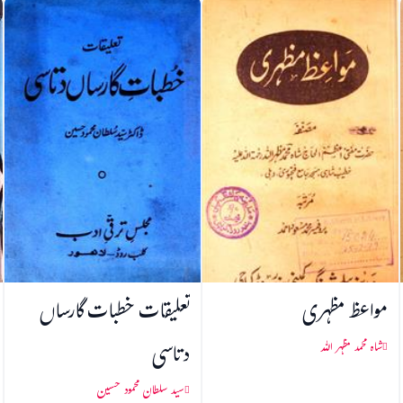
مواعظ مظہری
تعلیقات خطبات گارساں
دتاسی
شاہ محمد مظہر اللہ
سید سلطان محمود حسین