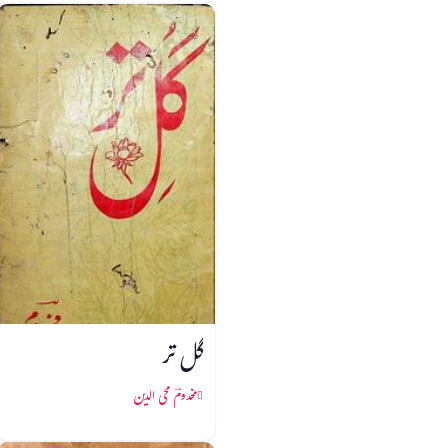
گل تر
مخدومؔ محی الدین