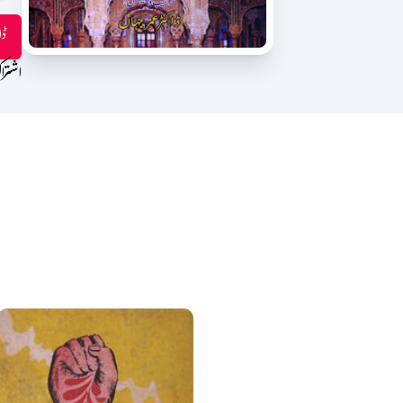
ڈا
اشترا