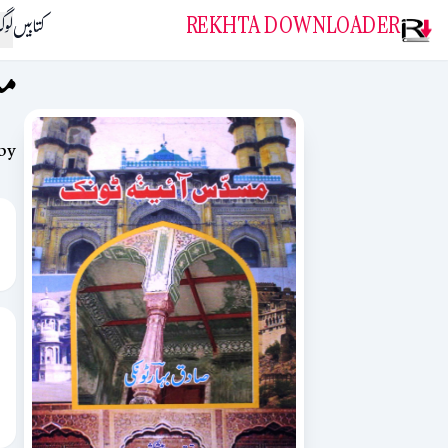
REKHTA DOWNLOADER
کتابیں
لو
مس
by