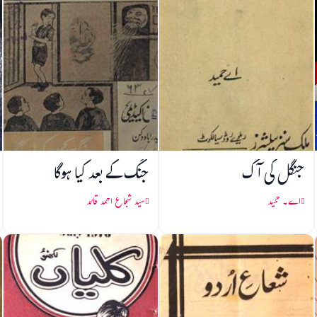
جنگل کی آگ
جنگ کے بعد کیا ہوگا
اے۔ حمید
سید شجاع احمد قائد