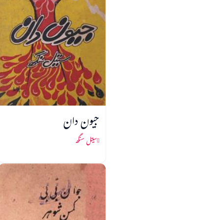
جیون دان
سیتل سنگھ