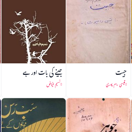
جیت
جینے کی بات اور ہے
قیسی رام پوری
نسیم فیاض