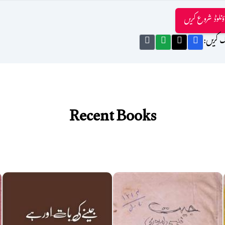
ؤنلوڈ شروع کریں
ک کریں:
Recent Books