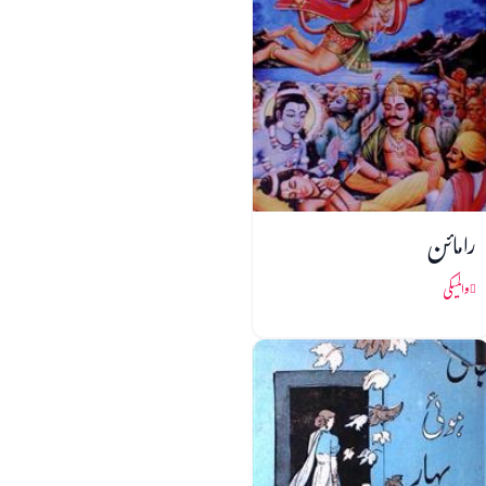
رامائن
والمیکی