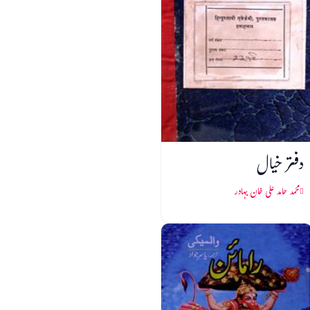
دفتر خیال
محمد حامد علی خان بہادر