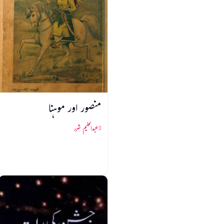
منصور اور موہنا
عبدالحلیم شرر