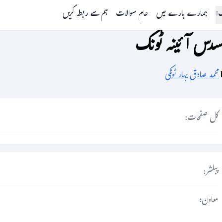
گ
ہمارے بارے میں
عام سوالات
ہم سے رابطہ کریں
دس آئینہ ٹونک
محمد صادق بہار ٹونکی
کل صفحات:
پبلشر:
معاون: