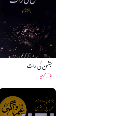
جشن کی رات
شاکر کریمی