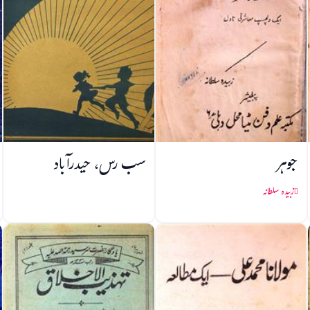
جوہر
سب رس، حیدرآباد
زبیدہ سلطانہ