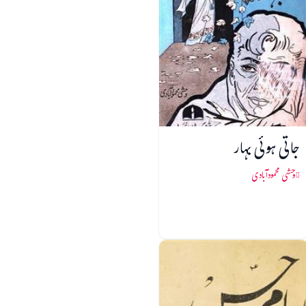
جاتی ہوئی بہار
وحشی محمودآبادی