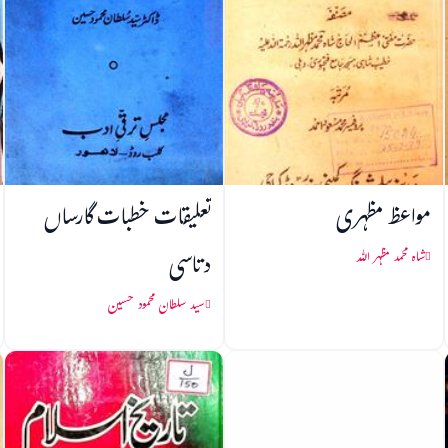
مواعظ مظہری
تعلیقات خطبات گارساں
دتاسی
شاہ محمد مظہر اللہ
سید سلطان محمود حسین