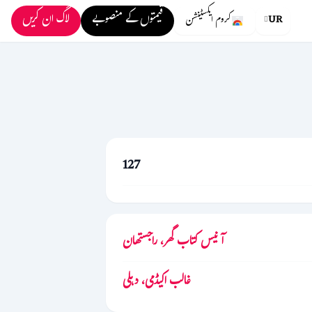
قیمتوں کے منصوبے
لاگ ان کریں
UR
کروم ایکسٹینشن
127
آنیس کتاب گھر، راجستھان
غالب اکیڈمی، دہلی