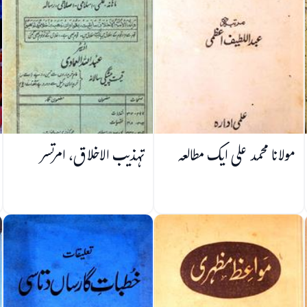
مولانا محمد علی ایک مطالعہ
تہذیب الاخلاق، امرتسر