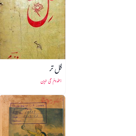
گل تر
مخدومؔ محی الدین