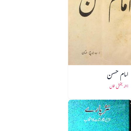
امام حسن
الہ بخش خاں