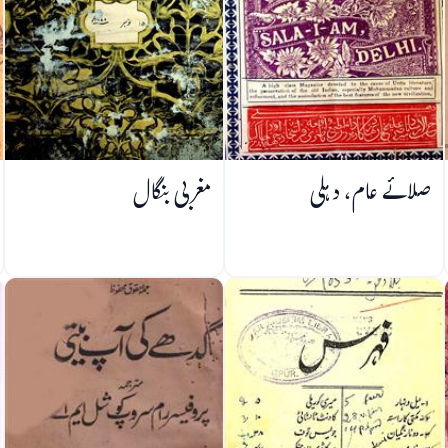
صلائے عام، دہلی
مغربی بنگال