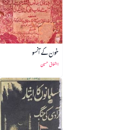
خون کے آنسو
اشفاق حسین