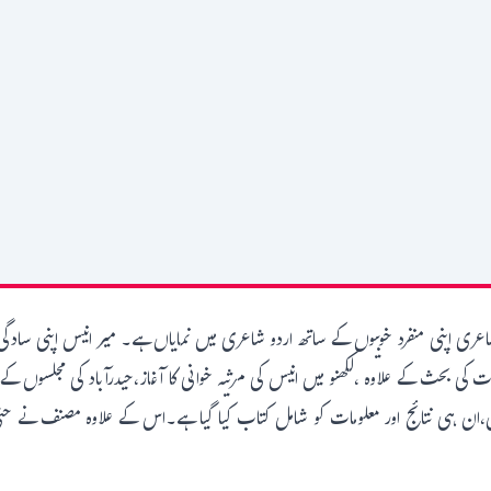
شاعری اپنی منفرد خوبیوں کے ساتھ اردو شاعری میں نمایاں ہے۔ میر انیس اپنی سا
ت کی بحث کے علاوہ ،لکھنو میں انیس کی مرثیہ خوانی کا آغاز،حیدرآباد کی مجلسوں ک
یں،ان ہی نتائج اور معلومات کو شامل کتاب کیا گیا ہے۔اس کے علاوہ مصنف نے حت