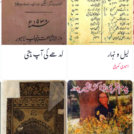
لیل و نہار
گدھے کی آپ بیتی
میری کوریلی