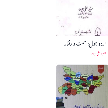
اردو ناول: سمت و رفتار
سید علی حیدر