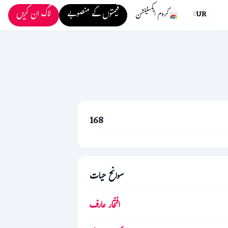
قیمتوں کے منصوبے
لاگ ان کریں
UR
کروم ایکسٹینشن
168
سوانح حیات
افتخار عارف