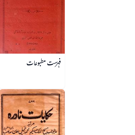
فہرست مطبوعات