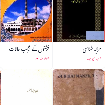
مرثیہ شناسی
فرشتوں کے عجیب حالات
سید علی حیدر
امداد اللہ انور