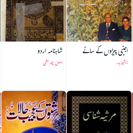
اجنبی پیڑوں کے سائے
شاہنامہ اردو
بشیر بدر
مول چند منشی