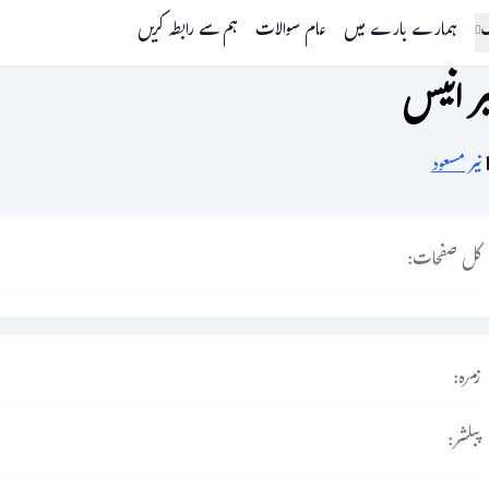
گ
ہمارے بارے میں
عام سوالات
ہم سے رابطہ کریں
ر انیس
نیر مسعود
کل صفحات:
زمرہ:
پبلشر: