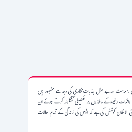
دگی ،سلاست اور بے مثل جذبات نگاری کی وجہ سے مشہور ہیں
ے واقعات وغیرہ کے ماخذوں پر تفصیلی گفتگونہ کرتے ہوئے ان
ی الامکان کوشش کی ہے کہ انیس کی زندگی کے تمام حالات