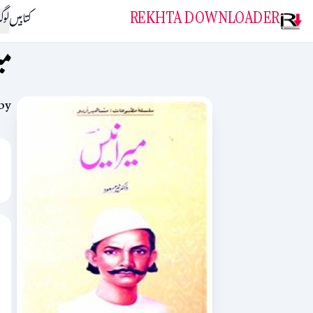
REKHTA DOWNLOADER
کتابیں
لو
می
by