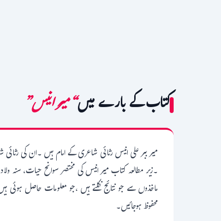
کتاب کے بارے میں
“میر انیس”
میر ببر علی انیس رثائی شاعری کے امام ہیں ۔ان کی رثائی 
۔زیر مطالعہ کتاب میر انیس کی مختصر سوانح حیات، سنہ ولاد
ماخذوں سے جو نتائج نکلتے ہیں ،جو معلومات حاصل ہوئی ہ
محفوظ ہوجائیں۔