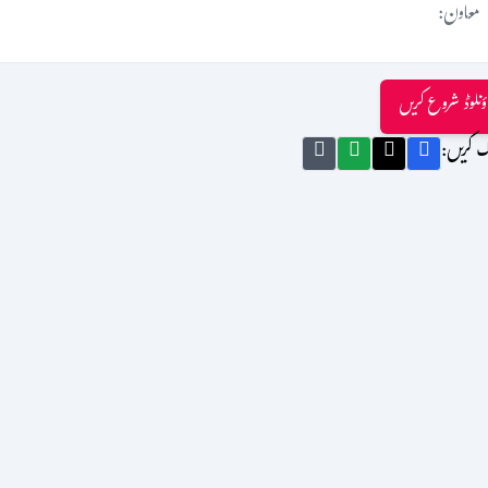
معاون:
ؤنلوڈ شروع کریں
ک کریں: