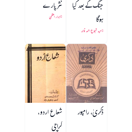
جنگ کے بعد کیا
نثر پارے
ہوگا
ابرار اعظمی
سید شجاع احمد قائد
ذکریٰ، رامپور
شعاع اردو،
کراچی