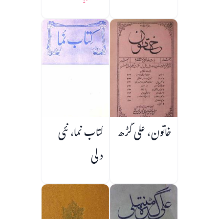
خاتون، علی گڑھ
کتاب نما، نئی
دلی