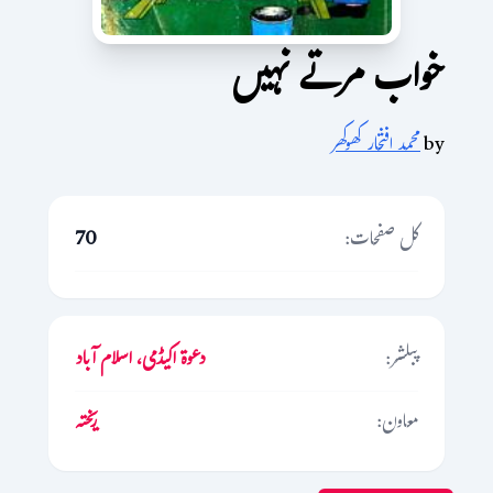
خواب مرتے نہیں
by
محمد افتخار کھوکھر
کل صفحات:
70
پبلشر:
دعوۃ اکیڈمی، اسلام آباد
معاون:
ریختہ