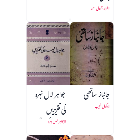
شاہد جمیل احمد
جانباز ساتھی
جواہر لال نہرو
کی تقریریں
وکیل نجیب
(1857 کی جنگ
جواہر لعل نہرو