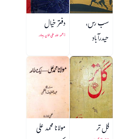
سب رس،
دفتر خیال
حیدرآباد
محمد حامد علی خان بہادر
گل تر
مولانا محمد علی