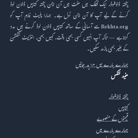
ریختہ ڈاؤنلوڈر ایک کلک میں مفت میں آن لائن ریختہ کتابیں ڈاؤن لوڈ
کرنے کے لیے آپ کا آن لائن ٹول ہے۔ ہمارا پلیٹ فارم آپ کو
Rekhta.org سے آسانی کے ساتھ کتابیں ڈاؤن لوڈ کرنے میں مدد
کرتا ہے — تاکہ آپ انہیں کسی بھی وقت، کہیں بھی، انٹرنیٹ کنکشن
کے بغیر بھی پڑھ سکیں۔
ہمارے بارے میں مزید جانیں
مفید لنکس
ریختہ ڈاؤنلوڈر
کتابیں
قیمتوں کے منصوبے
ہمارے بارے میں