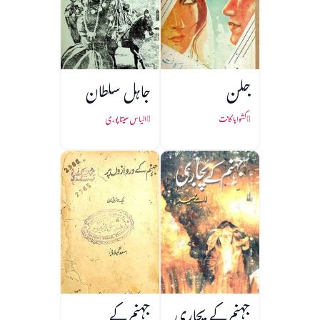
جلن
جاہل سلطان
کشواہا کانت
الیاس سیتا پوری
جہنم کے پجاری
جہنم کے