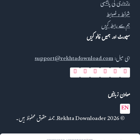
رازداری کی پالیسی
شرائط و ضوابط
ہم سے رابطہ کریں
سپورٹ اور ہمیں فالو کریں
ای میل:
support@rekhtadownload.com
معاون زبانیں
EN
© 2026 Rekhta Downloader. جملہ حقوق محفوظ ہیں۔