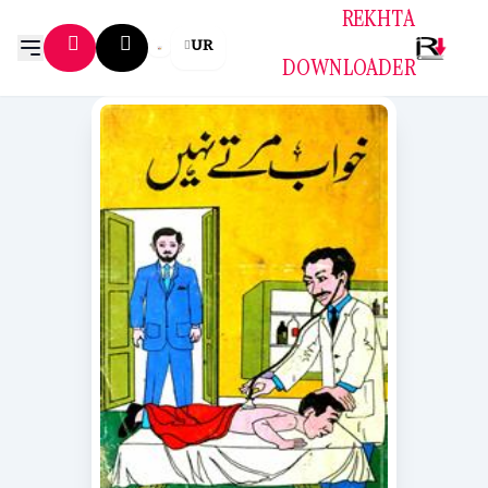
REKHTA
UR
DOWNLOADER