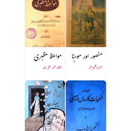
منصور اور موہنا
مواعظ مظہری
عبدالحلیم شرر
شاہ محمد مظہر اللہ