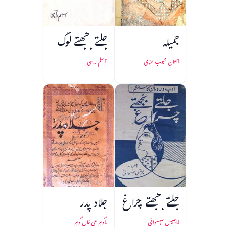
جمیلہ
جلتے بجھتے لوگ
خان محبوب طرزی
اسلم راہی
جلتے بجھتے چراغ
جلاد پدر
جلیس سہسوانی
گوہر علی خاں گوہر