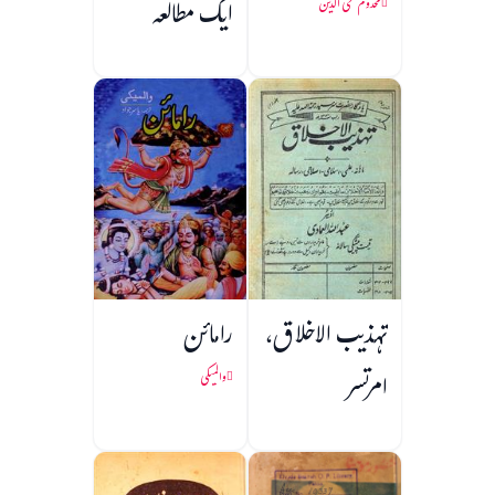
ایک مطالعہ
مخدومؔ محی الدین
تہذیب الاخلاق،
رامائن
امرتسر
والمیکی