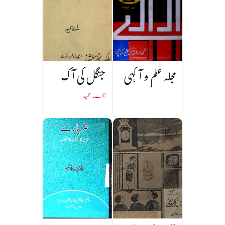
مجلہ علم و آگہی
جنگل کی آگ
اے۔ حمید