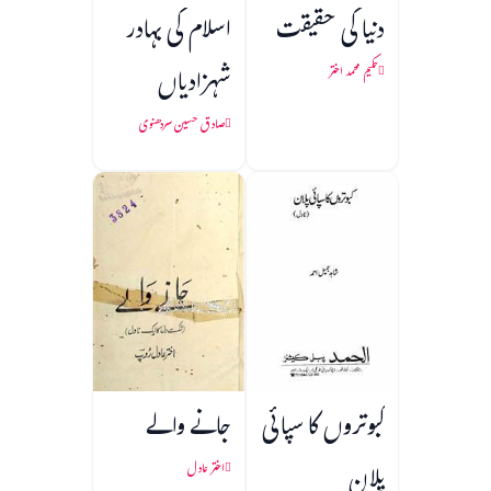
دنیا کی حقیقت
اسلام کی بہادر
شہزادیاں
حکیم محمد اختر
صادق حسین سردھنوی
کبوتروں کا سپائی
جانے والے
پلان
اختر عادل