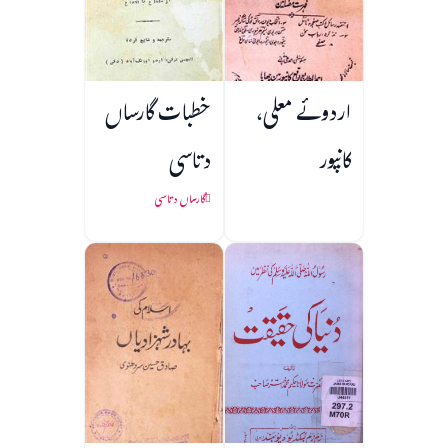
اردوئے معلی،
خطبات گارساں
کانپور
دتاسی
گارساں دتاسی