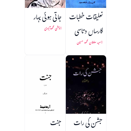
تعلیقات خطبات
جاتی ہوئی بہار
گارساں دتاسی
وحشی محمودآبادی
سید سلطان محمود حسین
جشن کی رات
جنت