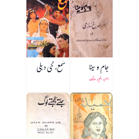
آزادی)
جام و مینا
شمع، نئی دہلی
عبد المجید سالک