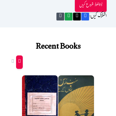
ڈاؤنلوڈ شروع کریں
اشتراک کریں:
Recent Books