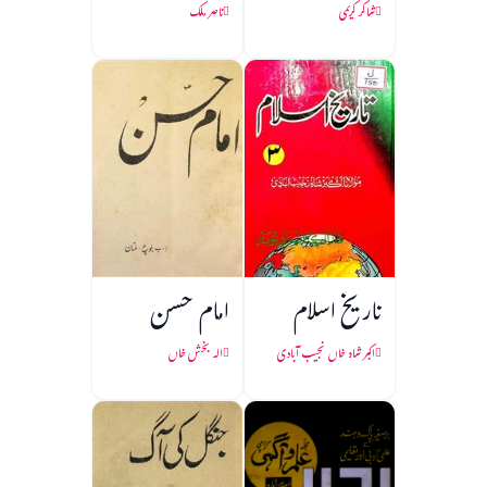
شاکر کریمی
ناصر ملک
تاریخ اسلام
امام حسن
اکبر شاہ خاں نجیب آبادی
الہ بخش خاں