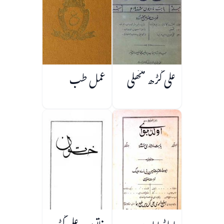
علی گڑھ منتھلی
عمل طب