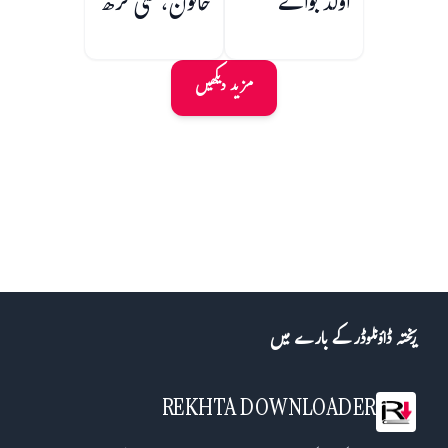
اولڈ بواے
خاتون، علی گڑھ
مزید دیکھیں
ریختہ ڈاؤنلوڈر کے بارے میں
REKHTA DOWNLOADER