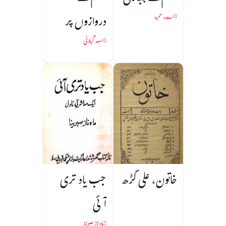
دروازوں پر
اے۔ حمید
اسعد گیلانی
خاتون، علی گڑھ
جب یاد تری
آئی
ماہ ناز صبرینا