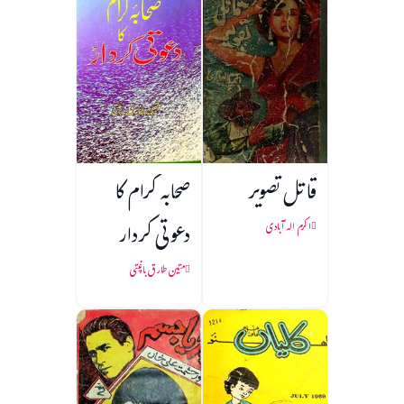
قاتل تصویر
صحابہ کرام کا
دعوتی کردار
اکرم الہ آبادی
متین طارق باغپتی