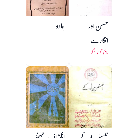
حسن اور
جادو
انگارے
منشی گوبند سنگھ