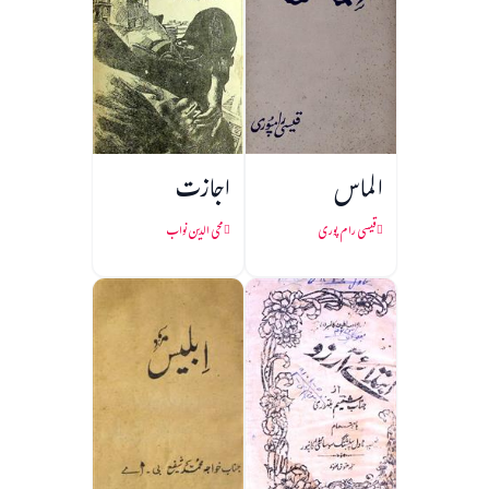
الماس
اجازت
قیسی رام پوری
محی الدین نواب