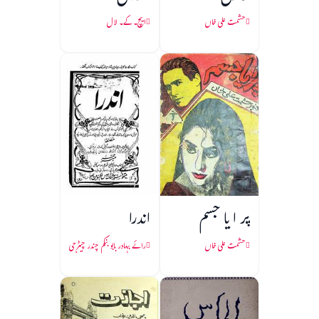
حشمت علی خاں
ایچ۔ کے۔ لال
پر ا یا جسم
اندرا
حشمت علی خاں
رائے بہادر بابو بنکم چندر چیٹرجی