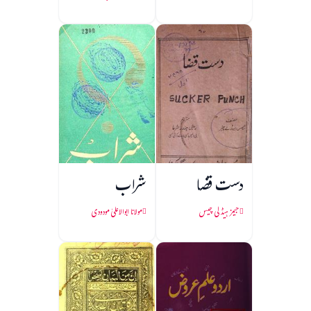
دست قضا
شراب
جیمز ہیڈلی چیس
مولانا ابوالاعلیٰ مودودی