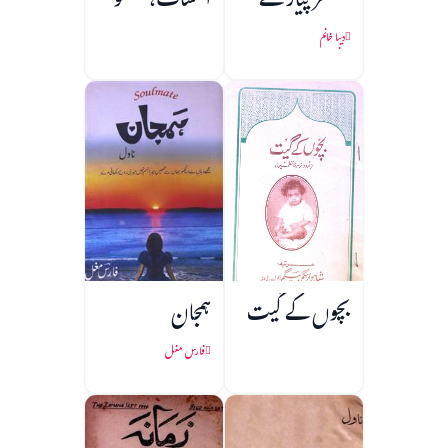
ہمسفر پیار کے
انکشاف، لکھنؤ
دیبا خانم
بچوں کے گیت
ہمجان
فارس مغل