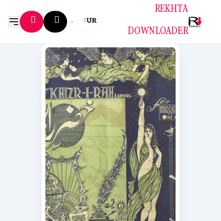
REKHTA
UR
DOWNLOADER