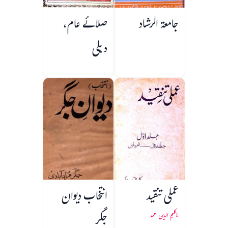
جامعۃ الرشاد
صلائے عام،
دہلی
عملی تنقید
انتخاب دیوان
جگر
کلیم الدین احمد