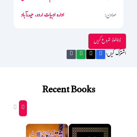
معاون:
ادارہ ادبیات اردو، حیدرآباد
ڈاؤنلوڈ شروع کریں
اشتراک کریں:
Recent Books