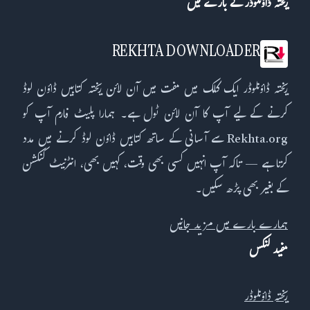
ریختہ ڈاؤنلوڈر کے بارے میں
REKHTA DOWNLOADER
ریختہ ڈاؤنلوڈر ایک کلک میں مفت میں آن لائن ریختہ کتابیں ڈاؤن لوڈ
کرنے کے لیے آپ کا آن لائن ٹول ہے۔ ہمارا پلیٹ فارم آپ کو
Rekhta.org سے آسانی کے ساتھ کتابیں ڈاؤن لوڈ کرنے میں مدد
کرتا ہے — تاکہ آپ انہیں کسی بھی وقت، کہیں بھی، انٹرنیٹ کنکشن
کے بغیر بھی پڑھ سکیں۔
ہمارے بارے میں مزید جانیں
مفید لنکس
ریختہ ڈاؤنلوڈر