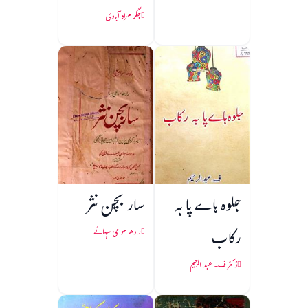
جگر مراد آبادی
جلوہ ہاے پا به
سار بچن نثر
رکاب
رادھا سوامی سہائے
ڈاکٹر ف۔ عبد الرحیم