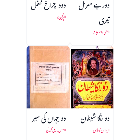
دور ہے منزل
دود چراخ محفل
تیری
بُچّی بابو
منی رام دیوانہ
دو رنگا شیطان
دو جہاں کی سیر
چالس گارلوس
مس ماری کورلّی