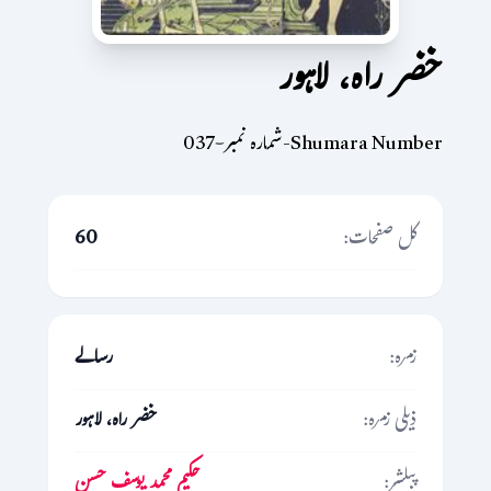
خضر راہ، لاہور
Shumara Number-شمارہ نمبر-037
کل صفحات:
60
زمرہ:
رسالے
ذیلی زمرہ:
خضر راہ، لاہور
پبلشر:
حکیم محمد یوسف حسن