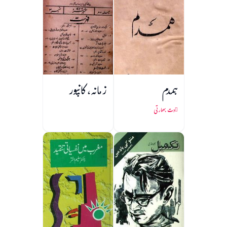
ہمدم
زمانہ، کانپور
دت بھارتی