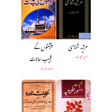
مرثیہ شناسی
فرشتوں کے
عجیب حالات
سید علی حیدر
امداد اللہ انور