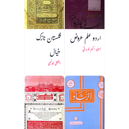
اردو علم عروض
گلستان نازک
خیال
جنید اکرم فاروقی
قلق میرٹھی