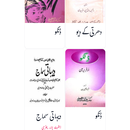
دھرتی کے دیو
ڈنگو
ڈنگو
دیہاتی سماج
شرت چندر چٹرجی