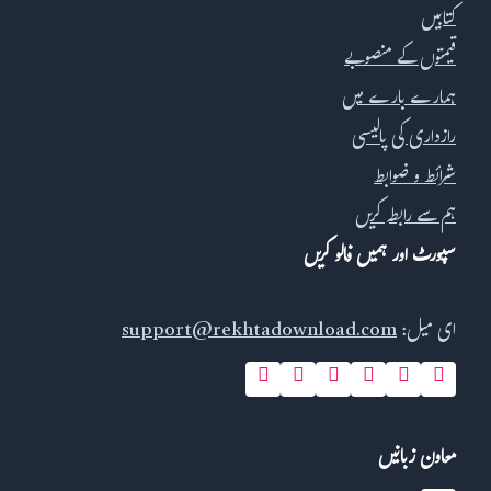
کتابیں
قیمتوں کے منصوبے
ہمارے بارے میں
رازداری کی پالیسی
شرائط و ضوابط
ہم سے رابطہ کریں
سپورٹ اور ہمیں فالو کریں
ای میل:
support@rekhtadownload.com
معاون زبانیں