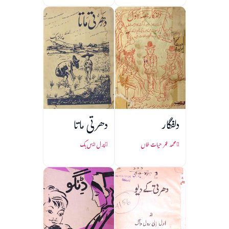
دلفگار
دھرتی ماتا
محمد عمر حیات خاں
پرل ایس بک