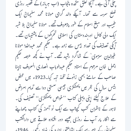
چلی آتی ہے۔ آپکا تعلق متحدہ پنجاب (اب ہریانہ) کے قصبہ روڑی
ضلع سرسہ سے تھا۔ آپکے والد گرامی مولانا محمد سلیمانؒ ایک
طبیب اور مبلغ اسلام کے طور پرمعروف تھے۔ مولانا سلیمانؒ بلا شبہ
ایک ولی کامل اورہندوستان کی اسلامی تحریکوں کے پشتیبان تھے۔
آپکی تصانیف کی تعداد بیس سے زائد ہے۔ حکیم محمد عبداللہؒ مولانا
خیرالدین سرسوی ؒ کے شاگرد رشید تھے۔ آپ نے کچھ عرصہ حکیم
اجمل خان مرحوم کے استاد حکیم عبدالوہاب انصاری المعروف نابینا
صاحب کے سامنے بھی زانوئے تلمذ تہہ کیا۔1923ء میں محض
انیس سال کی عمر میں پھٹکڑی جیسی سستی دوا سے تمام امراض
کے علاج کیلئے اپنی پہلی کتاب ’’خواص پھٹکڑی‘‘ تصنیف کی۔
لاہور کے ناشران کتب کیجانب سے ایک نو آموز کی کتاب چھاپنے
سے انکار پر آپ نے روڑی جیسے دور افتادہ علاقے میں دارالکتب
سلیمانی کے نام سے ایک اشاعتی ادارہ کی بنیاد رکھی۔ 1946ء