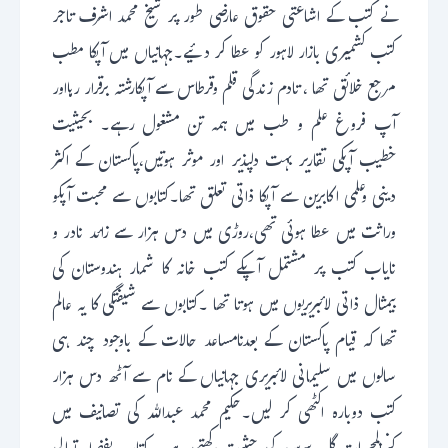
نے کتب کے اشاعتی حقوق عارضی طور پر شیخ محمد اشرف تاجر
کتب کشمیری بازار لاہور کو عطا کر دئیے۔جہانیاں میں آپکا مطب
مرجع خلائق تھا ، تادم زندگی قلم وقرطاس سے آپکارشتہ برقرار رہااور
آپ فروغ علم و طب میں ہمہ تن مشغول رہے۔ بحیثیت
خطیب آپکی تقاریر بہت دلپذیر اور موثر ہوتیں،پاکستان کے اکثر
دینی وعلمی اکابرین سے آپکا ذاتی تعلق تھا۔کتابوں سے محبت آپکو
وراثت میں عطا ہوئی تھی،روڑی میں دس ہزار سے زائد نادر و
نایاب کتب پر مشتمل آپکے کتب خانہ کا شمار ہندوستان کی
بیمثال ذاتی لائبریریوں میں ہوتا تھا ۔کتابوں سے شیفتگی کا یہ عالم
تھا کہ قیام پاکستان کے بعدنامساعد حالات کے باوجود چند ہی
سالوں میں سلیمانی لائبریری جہانیاں کے نام سے آٹھ دس ہزار
کتب دوبارہ اکٹھی کر لیں۔حکیم محمد عبداللہ کی تصانیف میں