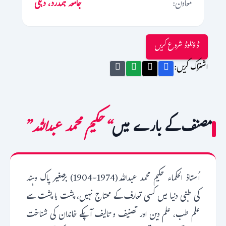
معاون:
جامعہ ہمدرد، دہلی
ڈاؤنلوڈ شروع کریں
اشتراک کریں:
مصنف کے بارے میں
“حکیم محمد عبداللہ”
اُستاذ الحکماء حکیم محمد عبداللہ(1974-1904) برّصغیر پاک وہند
کی طبّی دنیا میں کسی تعارف کے محتاج نہیں، پشت ہا پشت سے
علم طب، علم دین اور تصنیف و تالیف آپکے خاندان کی شناخت