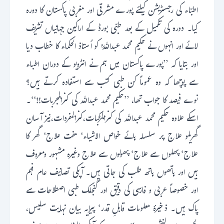
اطبّاء کی رجسٹریشن کیلئے پورے مشرقی اور مغربی پاکستان کا دورہ
کیا۔ دورہ کی تکمیل کے بعد طبّی بورڈ کے اراکین جہانیاں تشریف
لائے اور انہوں نے حکیم محمد عبداللہؒ کو اُستاذ الحکماء کا خطاب دیا
اور بتایا کہ ’’پورے پاکستان میں ہم نے انٹرویو کے دوران اطباء
سے پوچھا کہ وہ عموماً کن طبی کتب سے استفادہ کرتے ہیں؟
نوے فیصد کا جواب تھا، ’’حکیم محمد عبداللہ کی کنزالمجربات!!‘‘۔
اسکے علاوہ حکیم محمد عبداللہ کی کنزالمرّکبات،کنزالمفردات،نیز آسان
گھریلو علاج پر سلسلہ ہائے خواص الاشیاء‘ مفت علاج‘ گھر کا
علاج‘ پھلوں سے علاج‘ پھولوں سے علاج وغیرہ مشہور ومعروف
ہیں اور ہاتھوں ہاتھ طلب کی جاتی ہیں۔ آپکی تصانیف عام فہم
اور خصوصاً عربی و فارسی کی دقیق اور گنجلک طبی اصطلاحات سے
پاک ہیں۔ ذخیرۂ معلومات قابلِ قدر‘ پیرایہ بیان نہایت سلیس،