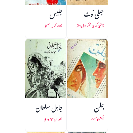
جعلی نوٹ
جلیس
منشی گوری شنکر لال اختر
انوار کمال حسینی
جلن
جاہل سلطان
کشواہا کانت
الیاس سیتا پوری