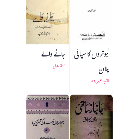
کبوتروں کا سپائی
جانے والے
پلان
اختر عادل
شاہد جمیل احمد