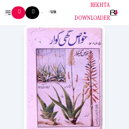
REKHTA
UR
DOWNLOADER