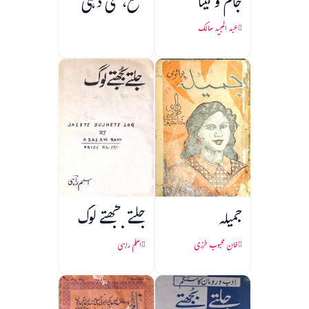
جام و مینا
شمع، نئی دہلی
عبد المجید سالک
جمیلہ
جلتے بجھتے لوگ
خان محبوب طرزی
اسلم راہی