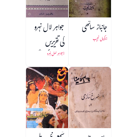
جانباز ساتھی
جواہر لال نہرو
کی تقریریں
وکیل نجیب
(1857 کی جنگ
جواہر لعل نہرو
آزادی)