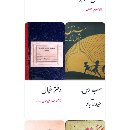
نامعلوم مصنف
سب رس،
دفتر خیال
حیدرآباد
محمد حامد علی خان بہادر