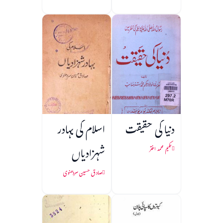
دنیا کی حقیقت
اسلام کی بہادر
شہزادیاں
حکیم محمد اختر
صادق حسین سردھنوی