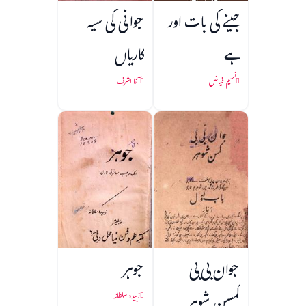
جینے کی بات اور
جوانی کی سیہ
ہے
کاریاں
نسیم فیاض
آغا اشرف
جوان بی بی
جوہر
کمسن شوہر
زبیدہ سلطانہ