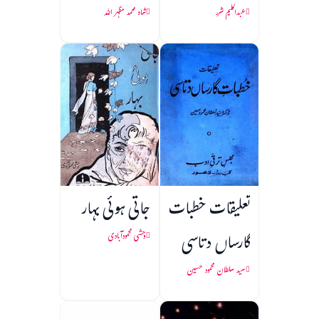
عبدالحلیم شرر
شاہ محمد مظہر اللہ
تعلیقات خطبات
جاتی ہوئی بہار
گارساں دتاسی
وحشی محمودآبادی
سید سلطان محمود حسین