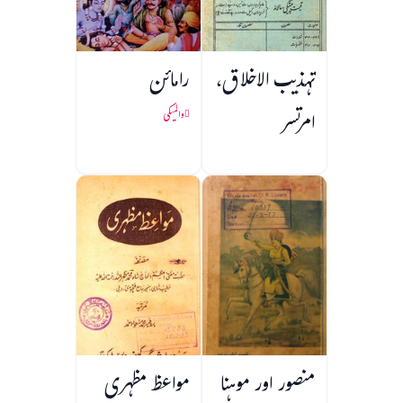
تہذیب الاخلاق،
رامائن
امرتسر
والمیکی
منصور اور موہنا
مواعظ مظہری