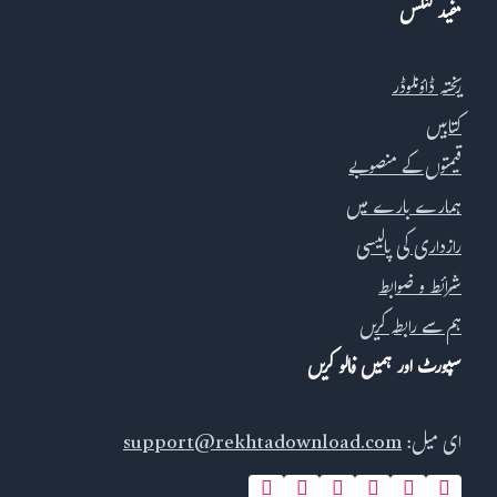
مفید لنکس
ریختہ ڈاؤنلوڈر
کتابیں
قیمتوں کے منصوبے
ہمارے بارے میں
رازداری کی پالیسی
شرائط و ضوابط
ہم سے رابطہ کریں
سپورٹ اور ہمیں فالو کریں
ای میل:
support@rekhtadownload.com