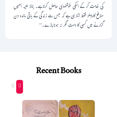
کی خدمت کر کے اسکی خوشنودی حاصل کرنا ہے۔ بناءً علیہ اسمیں
منافع کا پہلو فقط اتنا ہی ہے کہ جس سے زندگی کے باقی ماندہ دن
گزارنے میں کسی کا دست نگر نہ ہونا پڑے۔‘‘
Recent Books