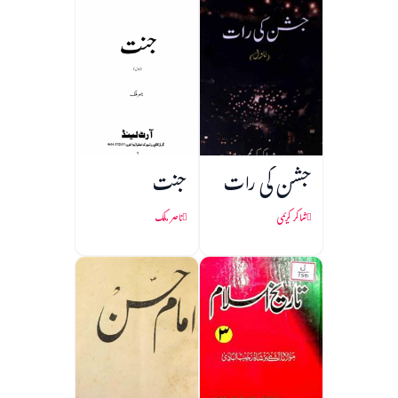
جشن کی رات
جنت
شاکر کریمی
ناصر ملک