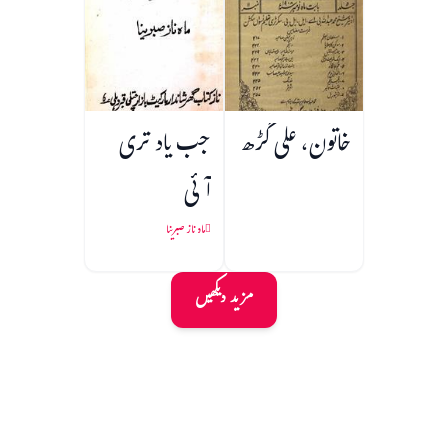
خاتون، علی گڑھ
جب یاد تری
آئی
ماہ ناز صبرینا
مزید دیکھیں