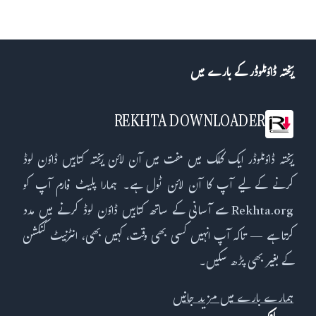
ریختہ ڈاؤنلوڈر کے بارے میں
REKHTA DOWNLOADER
ریختہ ڈاؤنلوڈر ایک کلک میں مفت میں آن لائن ریختہ کتابیں ڈاؤن لوڈ
کرنے کے لیے آپ کا آن لائن ٹول ہے۔ ہمارا پلیٹ فارم آپ کو
Rekhta.org سے آسانی کے ساتھ کتابیں ڈاؤن لوڈ کرنے میں مدد
کرتا ہے — تاکہ آپ انہیں کسی بھی وقت، کہیں بھی، انٹرنیٹ کنکشن
کے بغیر بھی پڑھ سکیں۔
ہمارے بارے میں مزید جانیں