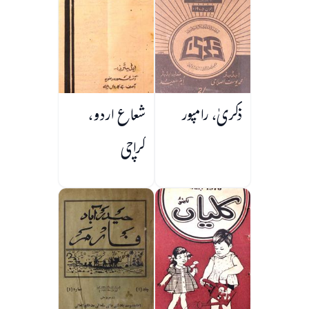
ذکریٰ، رامپور
شعاع اردو،
کراچی