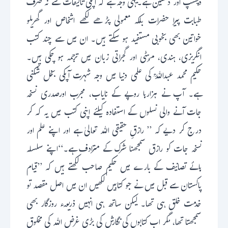
دلچسپ اور دلنشین ہے۔یہی وجہ ہے کہ آپکی تالیفات سے نہ صرف
طبابت پیرا حضرات بلکہ معمولی پڑھے لکھے اشخاص اور گھریلو
خواتین بھی بخوبی مستفید ہو سکتے ہیں۔ ان میں سے چند کتب
انگریزی، ہندی، مرہٹی اور گجراتی زبان میں ترجمہ ہو چکی ہیں۔
حکیم محمد عبداللہؒ کی علمی دنیا میں وجہ شہرت آپکی بخل شکنی
ہے۔ آپ نے ہزارہا روپے کے نایاب، مجرب اورصدری نسخہ
جات آنے والی نسلوں کے استفادہ کیلئے اپنی کتب میں یہ کہ کر
درج کر دیے کہ ’’ رازقِ حقیقی اللہ تعالیٰ ہے اور اپنے علم اور
نسخہ جات کو رازق سمجھنا شرک کے مترادف ہے۔‘‘اپنے سلسلہ
ہائے تصانیف کے بارے میں حکیم صاحب لکھتے ہیں کہ ’’قیام
پاکستان سے قبل میں نے جو کتابیں لکھیں ان میں اصل مقصد تو
خدمت خلق ہی تھا۔ لیکن ساتھ ہی انہیں ذریعہء روزگار بھی
سمجھتا تھا، مگر اب کتابوں کی نگارش کی بڑی غرض اللہ کی مخلوق