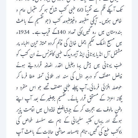
تک آپکے قلم سے تقریباً 60 طبی کتب شائع ہو کر مقبول عام و
خاص ہوئیں۔ آپکی مطبوعہ وغیرمطبوعہ کتب (جو تقسیم کے باعث
ہندوستان میں رہ گئیں)کی تعداد 140کے قریب ہے۔ 1934ء
میں مسیح الملک حکیم اجمل خانؒ کی قائم کردہ ممتاز ترین اطباء پر
مشتمل آل انڈیا یونانی اینڈ آیورویدک طبی کانفرنس نے ان کتب کو
طبّ یونانی میں بیش بہا وجلیل القدر اضافہ قراردیتے ہوئے
فاضل مصنّف کو درجہ اوّل کی سند اور طلائی تمغہ عطا فرما کر
حوصلہ افزائی فرمائی۔آپ پہلے طبّی مصنف تھے جو اس منفرد و
یگانہ اعزاز کے مستحق قرار پائے۔ تقسیم برّصغیر کے بعد آپ اپنے
وطنِ مالوف سے ہجرت کر کے جہانیاںضلع خانیوال میں اقامت پذیر
ہوگئے اور یہاں مکتبہ سلیمانی کے نام سے سلسلہ خواص کی
6کتب طبع کی گئیں، تاہم نامساعد معاشی حالات کے باعث آپ