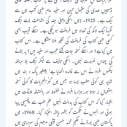
کنزالمجربات گلِ سرسبد کی حیثیت رکھتی ہے یہ کتاب بفضلہ تعالی
بیسیویں صدی کی مقبول ترین اور مفید عام طبی کتب میں سے
ایک ہے۔ 1925ء (میں اسکی پہلی جلد کی اشاعت )سے ابتک
تقریباً ایک لاکھ کی تعداد میں فروخت ہو چکی ہے۔ اسکے قریب بھی
کسی طبی کتاب کی فروخت کی نظیر ملنا مشکل ہے۔ اس کتاب
میں کیا ہے؟ اور اسکے نسخہ جات کتنے مجرب اور مفید ہیں؟ یہ بتانے
کی چنداں ضرورت نہیں۔ اسکی تالیف سے لیکر ابتک بلا مبالغہ
لاکھوں افراد نے اس سے فائدہ اٹھایا ہے‘ برّصغیر پاک و ہند میں
شاید ہی کوئی مطب ایسا ہو جس میں کنز المجربات کا کوئی نسخہ
استعمال نہ ہوتا ہو۔ہزارہا افراد نے خطوط اور بالمشافہ ملاقات میں
اظہار کیا کہ اس کتاب کی بدولت انہیں علم طب سے دلچسپی پیدا
ہوئی اور انہوں نے حکمت کو بطور پیشہ اختیار کیا۔ 1968ء میں
پاکستان طبی بورڈ نے حکیم محمد حسن قرشی مرحوم کی سربراہی میں