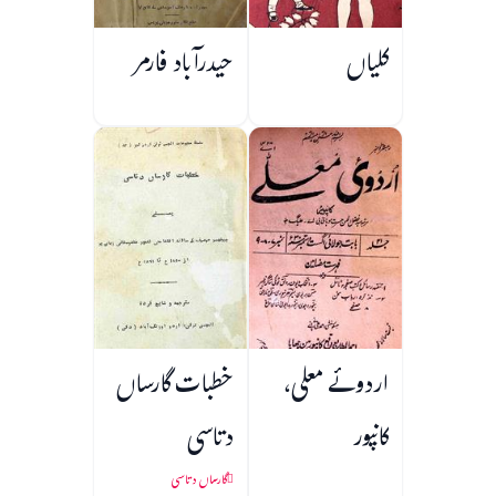
کلیاں
حیدرآباد فارمر
اردوئے معلی،
خطبات گارساں
کانپور
دتاسی
گارساں دتاسی