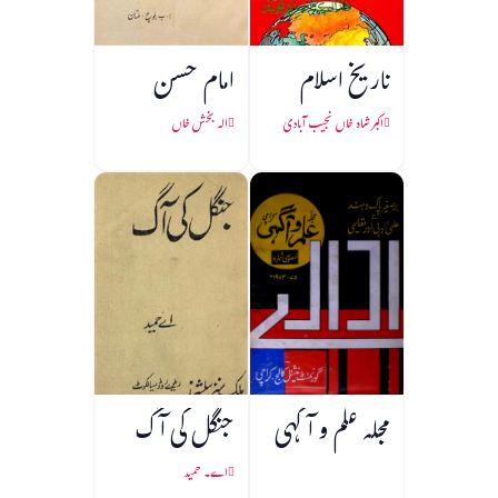
تاریخ اسلام
امام حسن
اکبر شاہ خاں نجیب آبادی
الہ بخش خاں
مجلہ علم و آگہی
جنگل کی آگ
اے۔ حمید