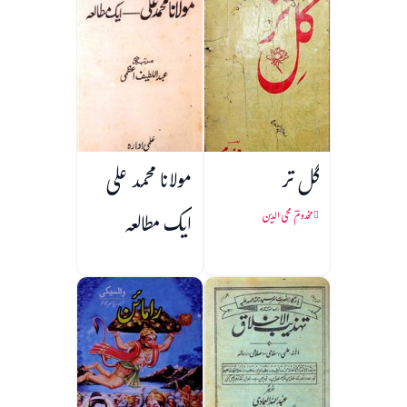
گل تر
مولانا محمد علی
ایک مطالعہ
مخدومؔ محی الدین