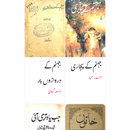
جہنم کے پجاری
جہنم کے
دروازوں پر
اے۔ حمید
اسعد گیلانی