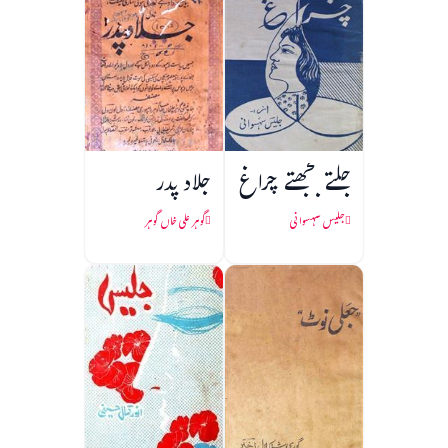
جلتے بجھتے چراغ
جلاد پدر
جلیس سہسوانی
گوہر علی خاں گوہر