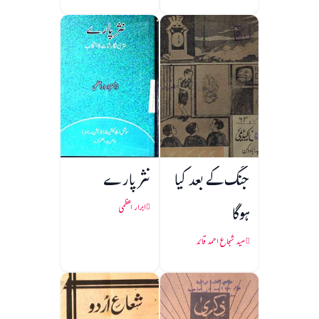
جنگ کے بعد کیا
نثر پارے
ہوگا
ابرار اعظمی
سید شجاع احمد قائد