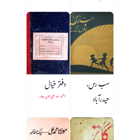
سب رس،
دفتر خیال
حیدرآباد
محمد حامد علی خان بہادر