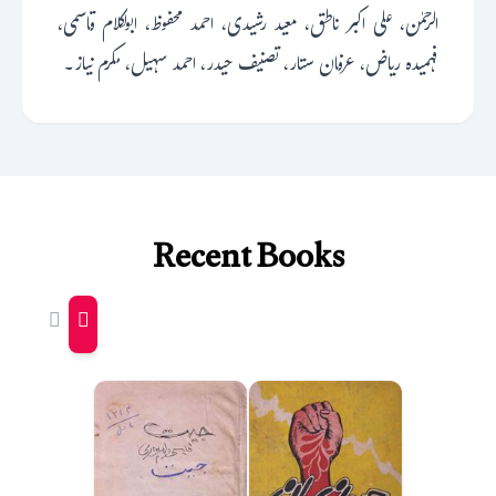
الرحمٰن، علی اکبر ناطق، معید رشیدی، احمد محفوظ، ابولکلام قاسمی،
فہمیدہ ریاض، عرفان ستار، تصنیف حیدر، احمد سہیل، مکرم نیاز۔
Recent Books