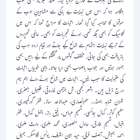
رسالے کی فہرست سے خارج کردیا گیا۔ سرقہ نمبر پر بھی خوب
ہنگامہ ہوا کہ اس میں نہایت بے باکی سے مشاہرینِ ادب کے
سرقوں کا محاسبہ کیا گیا تھا۔ اثبات کا مزاج تھا کہ اس میں
کلاسیک کو بھی جگہ تھی، اورنئے تجربات کو بھی۔ عالمی تحریروں
کے ترجمے نہایت اہتمام سے شائع کیے جاتے اور قدیم اردو ادب کی
بازیافت بھی کی جاتی، مختلف گوشوں پر گفتگو کے لیے راہیں بھی
ہموار ہوتیں اور جواب باصواب بھی دیا جاتا۔ یہی خوبیاں اثبات
کی مقبولیت کا سبب بنیں۔ اثبات میں شائع ہونے والے اہم نام
درج ذیل ہیں۔ اشعر نجمی، ش الرحمٰن فاروقی، فضیل جعفری،
عمران شاہد بھنڈر، سحرانصاری، عبدالاحد ساز، ظفر گورکھپوری،
سلیم کوثر، کمال جائسی، شمیم عباس، رفیق راز، اجمل کمال، ظفر
اقبال، شمیم طارق، عادل منصوری، محمد علوی، وارث علوی،
احمد ہمیش، آصف فرخی، سید امین اشرف، یونس اگاسکر، جمیل