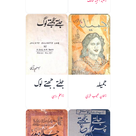
عبد المجید سالک
جمیلہ
جلتے بجھتے لوگ
خان محبوب طرزی
اسلم راہی