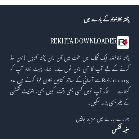
ریختہ ڈاؤنلوڈر کے بارے میں
REKHTA DOWNLOADER
ریختہ ڈاؤنلوڈر ایک کلک میں مفت میں آن لائن ریختہ کتابیں ڈاؤن لوڈ
کرنے کے لیے آپ کا آن لائن ٹول ہے۔ ہمارا پلیٹ فارم آپ کو
Rekhta.org سے آسانی کے ساتھ کتابیں ڈاؤن لوڈ کرنے میں مدد
کرتا ہے — تاکہ آپ انہیں کسی بھی وقت، کہیں بھی، انٹرنیٹ کنکشن
کے بغیر بھی پڑھ سکیں۔
ہمارے بارے میں مزید جانیں
مفید لنکس