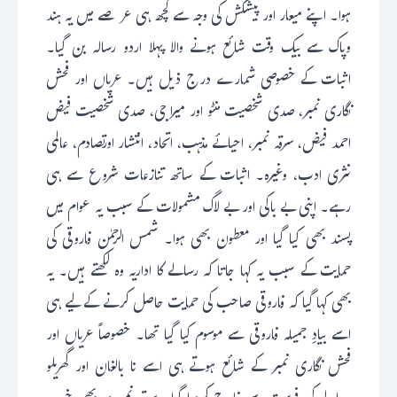
ہوا۔ اپنے میعار اور پیشکش کی وجہ سے کچھ ہی عرصے میں یہ ہند
وپاک سے بیک وقت شائع ہونے والا پہلا اردو رسالہ بن گیا۔
اثبات کے خصوصی شمارے درج ذیل ہیں۔ عریاں اور فحش
نگاری نمبر، صدی شخصیت منٹو اور میرا جی، صدی شخصیت فیض
احمد فیض، سرقہ نمبر، احیائے مذہب، اتحاد، انتشار اورتصادم، عالمی
نثری ادب، وغیرہ۔ اثبات کے ساتھ تنازعات شروع سے ہی
رہے۔ اپنی بے باکی اور بے لاگ مشمولات کے سبب یہ عوام میں
پسند بھی کیا گیا اور معطون بھی ہوا۔ شمس الرحمٰن فاروقی کی
حمایت کے سبب یہ کہا جاتا کہ رسالے کا اداریہ وہ لکھتے ہیں۔ یہ
بھی کہا گیا کہ فاروقی صاحب کی حمایت حاصل کرنے کے لیے ہی
اسے بیادِ جمیلہ فاروقی سے موسوم کیا گیا تھا۔ خصوصاً عریاں اور
فحش نگاری نمبر کے شائع ہوتے ہی اسے نا بالغان اور گھریلو