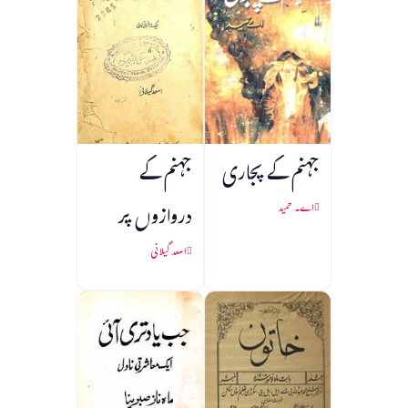
جہنم کے پجاری
جہنم کے
دروازوں پر
اے۔ حمید
اسعد گیلانی