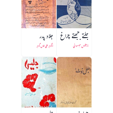
جلتے بجھتے چراغ
جلاد پدر
جلیس سہسوانی
گوہر علی خاں گوہر