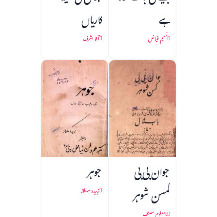
ہے
کاریاں
نسیم فیاض
آغا اشرف
جوان بی بی
جوہر
کمسن شوہر
زبیدہ سلطانہ
نامعلوم مصنف