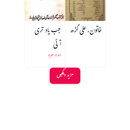
خاتون، علی گڑھ
جب یاد تری
آئی
ماہ ناز صبرینا
مزید دیکھیں