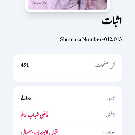
اثبات
Shumara Number-012،013
کل صفحات:
491
زمرہ:
رسالے
پبلشر:
قاضی شہاب عالم
معاون:
اقبال لائبریری، بھوپال