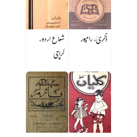
ذکریٰ، رامپور
شعاع اردو،
کراچی