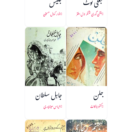
جعلی نوٹ
جلیس
منشی گوری شنکر لال اختر
انوار کمال حسینی
جلن
جاہل سلطان
کشواہا کانت
الیاس سیتا پوری