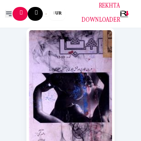
REKHTA
UR
DOWNLOADER