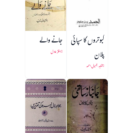
کبوتروں کا سپائی
جانے والے
پلان
اختر عادل
شاہد جمیل احمد