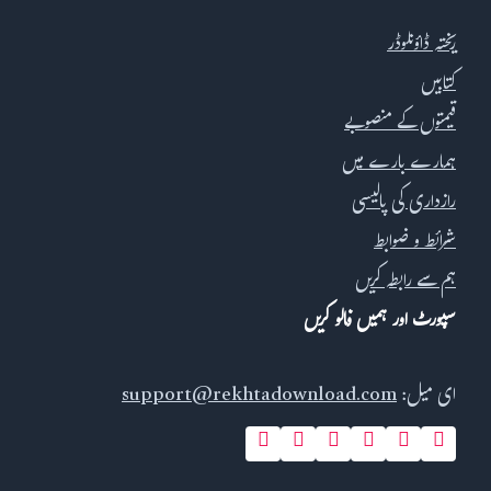
ریختہ ڈاؤنلوڈر
کتابیں
قیمتوں کے منصوبے
ہمارے بارے میں
رازداری کی پالیسی
شرائط و ضوابط
ہم سے رابطہ کریں
سپورٹ اور ہمیں فالو کریں
ای میل:
support@rekhtadownload.com