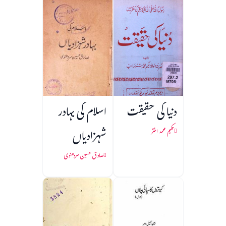
دنیا کی حقیقت
اسلام کی بہادر
شہزادیاں
حکیم محمد اختر
صادق حسین سردھنوی