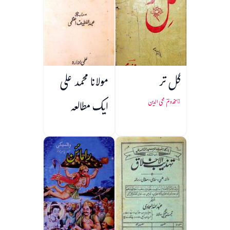
گل تر
مولانا محمد علی
ایک مطالعہ
مخدومؔ محی الدین