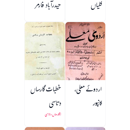
کلیاں
حیدرآباد فارمر
اردوئے معلی،
خطبات گارساں
کانپور
دتاسی
گارساں دتاسی