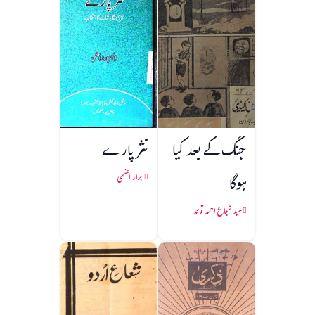
جنگ کے بعد کیا
نثر پارے
ہوگا
ابرار اعظمی
سید شجاع احمد قائد