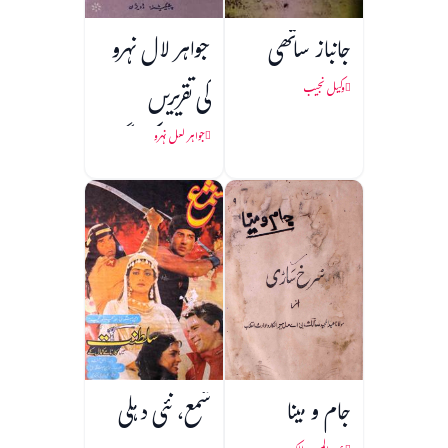
جانباز ساتھی
جواہر لال نہرو
کی تقریریں
وکیل نجیب
(1857 کی جنگ
جواہر لعل نہرو
آزادی)
جام و مینا
شمع، نئی دہلی