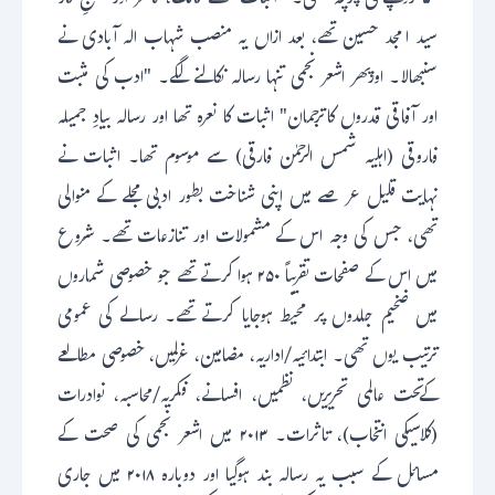
۵۰ روپے فی پرچہ تھی۔ "اثبات" کے مالک، ناشر اور مطبعِ کار
سید امجد حسین تھے، بعد ازاں یہ منصب شہاب الہ آبادی نے
سنبھالا۔ اورپھر اشعر نجمی تنہا رسالہ نکالنے لگے۔ "ادب کی مثبت
اور آفاقی قدروں کاترجمان" اثبات کا نعرہ تھا اور رسالہ بیادِ جمیلہ
فاروقی (اہلیہ شمس الرحمٰن فارقی) سے موسوم تھا۔ اثبات نے
نہایت قلیل عرصے میں اپنی شناخت بطور ادبی مجلے کے منوالی
تھی، جس کی وجہ اس کے مشمولات اور تنازعات تھے۔ شروع
میں اس کے صفحات تقریباً ۲۵۰ ہوا کرتے تھے جو خصوصی شماروں
میں ضخیم جلدوں پر محیط ہوجایا کرتے تھے۔ رسالے کی عمومی
ترتیب یوں تھی۔ ابتدائیہ/اداریہ، مضامین، غزلیں، خصوصی مطالعے
کےتحت عالمی تحریریں، نظمیں، افسانے، فکریہ/محاسبہ، نوادرات
(کلاسیکی انتخاب)، تاثرات۔ ۲۰۱۳ میں اشعر نجمی کی صحت کے
مسائل کے سبب یہ رسالہ بند ہوگیا اور دوبارہ ۲۰۱۸ میں جاری