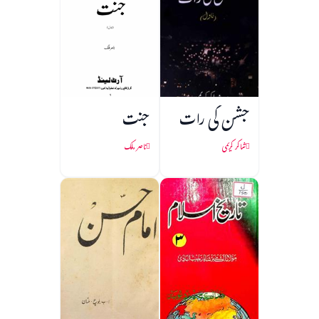
جشن کی رات
جنت
شاکر کریمی
ناصر ملک