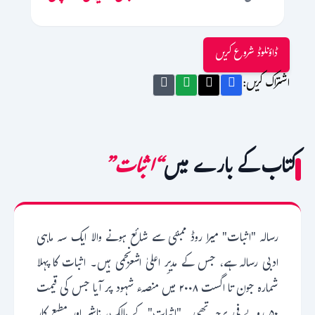
ڈاؤنلوڈ شروع کریں
اشتراک کریں:
کتاب کے بارے میں
“اثبات”
رسالہ "اثبات" میرا روڈ ممبئی سے شائع ہونے والا ایک سہ ماہی
ادبی رسالہ ہے، جس کے مدیرِ اعلیٰ اشعرنجمی ہیں۔ اثبات کا پہلا
شمارہ جون تا اگست ۲۰۰۸ میں منصہء شہود پر آیا جس کی قیمت