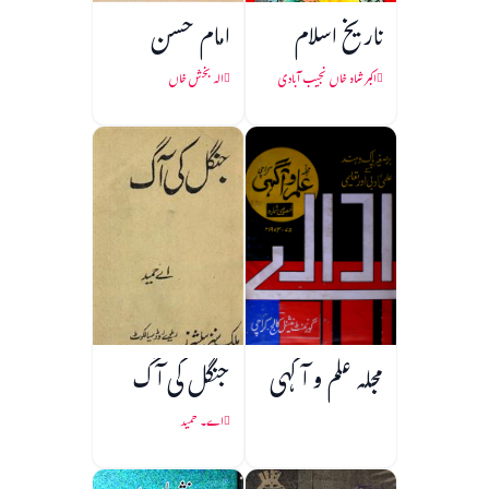
تاریخ اسلام
امام حسن
اکبر شاہ خاں نجیب آبادی
الہ بخش خاں
مجلہ علم و آگہی
جنگل کی آگ
اے۔ حمید