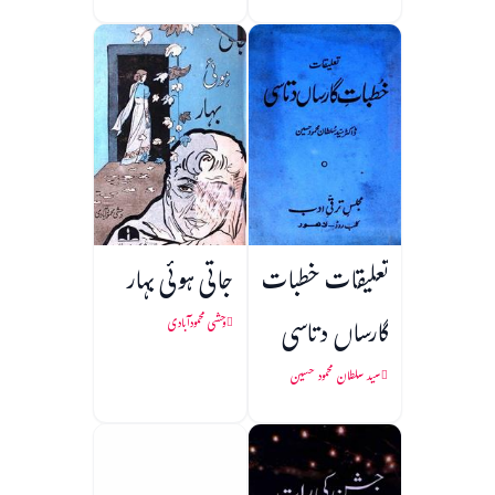
تعلیقات خطبات
جاتی ہوئی بہار
گارساں دتاسی
وحشی محمودآبادی
سید سلطان محمود حسین