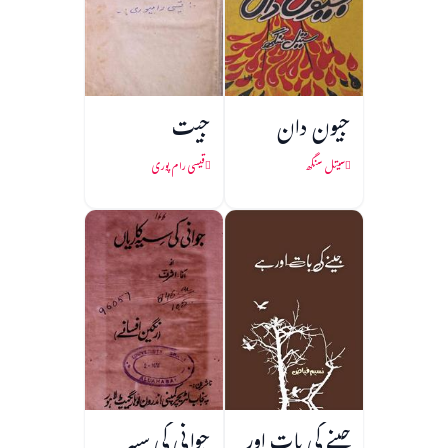
جیون دان
جیت
سیتل سنگھ
قیسی رام پوری
جینے کی بات اور
جوانی کی سیہ