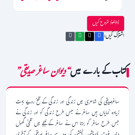
ڈاؤنلوڈ شروع کریں
اشتراک کریں:
کتاب کے بارے میں
“دیوان ساغر صدیقی”
ساغرصدیقی کی شاعری میں زندگی اور زندگی کے تلخ رویے بہت
زیادہ نمایاں ہیں ساغر نے جس طرح زندگی کو اور زندگی نے
جس طرح ساغر کو برتا اس نے ساغر کے لہجے میں تلخی گھول