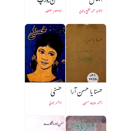
ابلیس
حسن یورپ
خواجہ محمد شفیع دہلوی
نامعلوم مصنف
حسنا یا حسن آرا
حُسنیٰ
محمد ولایت حسین
افسر جمالی