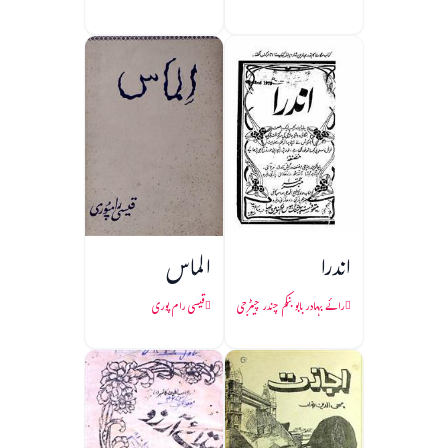
اندرا
الماس
رائے بہادر بابو بنکم چندر چیٹرجی
قیسی رام پوری