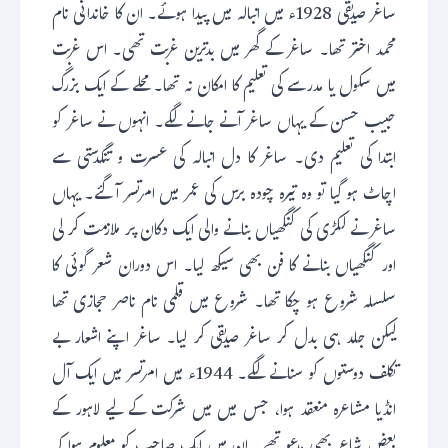
ساغر صدیقی 1928ء میں انبالہ میں پیدا ہوئے۔ ان کا خاندانی نام
محمد اختر تھا۔ ساغر کے گھر میں بدترین غربت تھی۔ اس غربت
میں سکول یا مدرسے کی تعلیم کا امکان نہ تھا۔ محلے کے ایک بزرگ
حبیب حسن کے یہاں ساغر آنے جانے لگے۔ انہوں نے ساغر کو
ابتدا کی تعلیم دی۔ ساغر کا دل انبالہ کی عسرت و تنگدستی سے
اچاٹ ہو گیا تو وہ تیرہ چودہ برس کی عمر میں امرتسر آ گئے۔ یہاں
ساغر نے لکڑی کی کنگھیاں بنانے والی ایک دکان پر ملازمت کر لی
اور کنگھیاں بنانے کا فن بھی سیکھ لیا۔ اس دوران شعر گوئی کا
سلسلہ شروع ہو چکا تھا۔ شروع میں قلمی نام ناصر حجازی تھا
لیکن جلد ہی بدل کر ساغر صدیقی کر لیا۔ ساغر اپنے اشعار بے
تکلف دوستوں کو سنانے لگے۔ 1944ء میں امرتسر میں ایک آل
انڈیا مشاعرہ منعقد ہوا، جس میں میں شرکت کے لیے لاہور کے