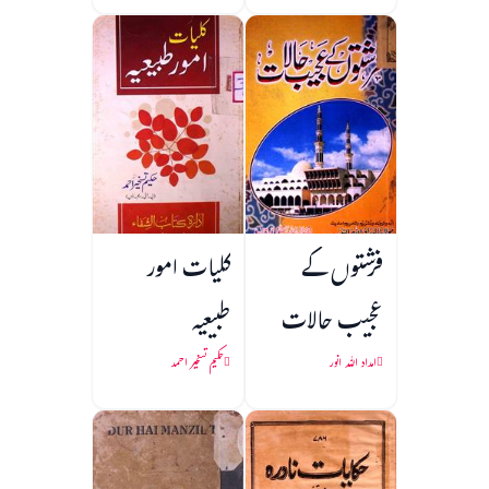
فرشتوں کے
کلیات امور
عجیب حالات
طبیعیہ
امداد اللہ انور
حکیم تسخیر احمد