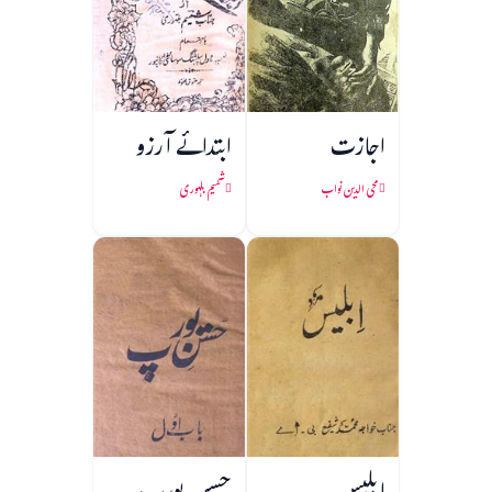
اجازت
ابتدائے آرزو
محی الدین نواب
شمیم بلہوری