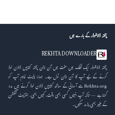
ریختہ ڈاؤنلوڈر کے بارے میں
REKHTA DOWNLOADER
ریختہ ڈاؤنلوڈر ایک کلک میں مفت میں آن لائن ریختہ کتابیں ڈاؤن لوڈ
کرنے کے لیے آپ کا آن لائن ٹول ہے۔ ہمارا پلیٹ فارم آپ کو
Rekhta.org سے آسانی کے ساتھ کتابیں ڈاؤن لوڈ کرنے میں مدد
کرتا ہے — تاکہ آپ انہیں کسی بھی وقت، کہیں بھی، انٹرنیٹ کنکشن
کے بغیر بھی پڑھ سکیں۔