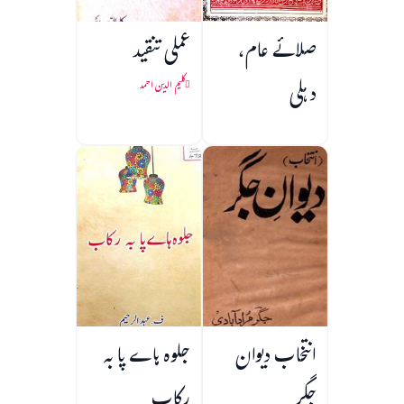
صلائے عام،
عملی تنقید
دہلی
کلیم الدین احمد
انتخاب دیوان
جلوہ ہاے پا به
جگر
رکاب