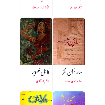
جگر مراد آبادی
ڈاکٹر ف۔ عبد الرحیم
سار بچن نثر
قاتل تصویر
رادھا سوامی سہائے
اکرم الہ آبادی