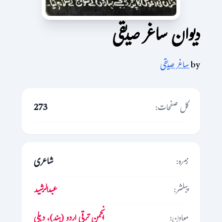
دیوان ساغر صدیقی
by
ساغر صدیقی
کل صفحات:
273
زمرہ:
شاعری
پبلشر:
عبدالرشید
معاون:
انجمن ترقی اردو (ہند)، دہلی