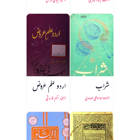
شرت چندر چٹرجی
جیمز ہیڈلی چیس
شراب
اردو علم عروض
مولانا ابوالاعلیٰ مودودی
جنید اکرم فاروقی