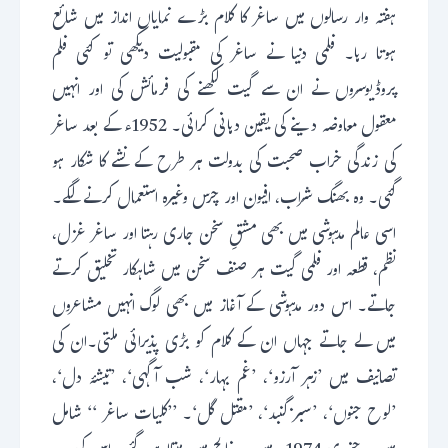
ہفتہ وار رسالوں میں ساغر کا کلام بڑے نمایاں انداز میں شائع
ہوتا رہا۔ فلمی دنیا نے ساغر کی مقبولیت دیکھی تو کئی فلم
پروڈیوسروں نے ان سے گیت لکھنے کی فرمائش کی اور انہیں
معقول معاوضہ دینے کی یقین دہانی کرائی۔ 1952ء کے بعد ساغر
کی زندگی خراب صحبت کی بدولت ہر طرح کے نشے کا شکار ہو
گئی۔ وہ بھنگ شراب، افیون اور چرس وغیرہ استعمال کرنے لگے۔
اسی عالم مدہوشی میں بھی مشقِ سخن جاری رہتا اور ساغر غزل،
نظم، قطعہ اور فلمی گیت ہر صنف سخن میں شاہکار تخلیق کرتے
جاتے۔ اس دور مدہوشی کے آغاز میں بھی لوگ انہیں مشاعروں
میں لے جاتے جہاں ان کے کلام کو بڑی پذیرائی ملتی۔ان کی
تصانیف میں ’زہر آرزو‘، ’غم بہار‘، شب آگہی‘، ’تیشۂ دل‘،
’لوح جنوں‘، ’سبز گنبد‘، ’مقتل گل‘۔ ’’کلیات ساغر ‘‘ شامل