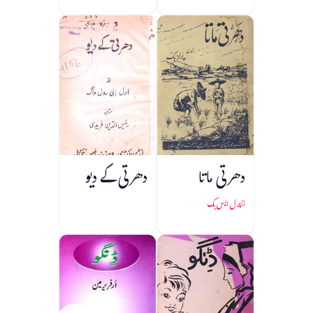
دھرتی ماتا
دھرتی کے دیو
پرل ایس بک