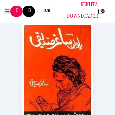
REKHTA
UR
DOWNLOADER