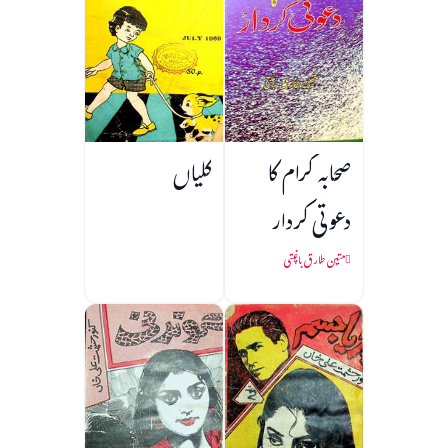
صحابہ کرام کا
کلیاں
دعوتی کردار
متین طارق باغپتی