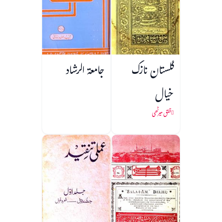
گلستان نازک
جامعۃ الرشاد
خیال
قلق میرٹھی