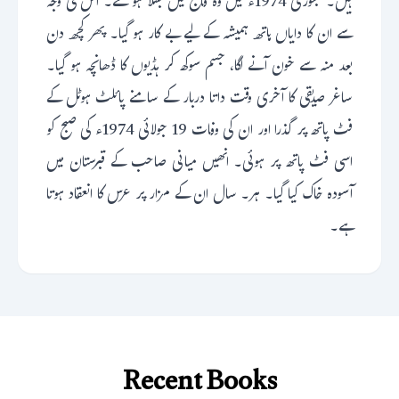
ہیں۔ جنوری 1974ء میں وہ فالج میں مبتلا ہو گئے۔ اس کی وجہ
سے ان کا دایاں ہاتھ‍ ہمیشہ کے لیے بے کار ہو گیا۔ پھر کچھ‍ دن
بعد منہ سے خون آنے لگا، جسم سوکھ کر ہڈیوں کا ڈھانچہ ہو گیا۔
ساغر صدیقی کا آخری وقت داتا دربار کے سامنے پائلٹ ہوٹل کے
فٹ پاتھ پر گذرا اور ان کی وفات 19 جولائی 1974ء کی صبح کو
اسی فٹ پاتھ پر ہوئی۔ انھیں میانی صاحب کے قبرستان میں
آسودہ خاک کیا گیا۔ ہر۔ سال ان کے مزار پر عرس کا انعقاد ہوتا
ہے۔
Recent Books