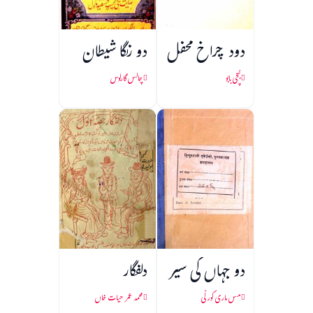
دود چراخ محفل
دو رنگا شیطان
بُچّی بابو
چالس گارلوس
دو جہاں کی سیر
دلفگار
مس ماری کورلّی
محمد عمر حیات خاں