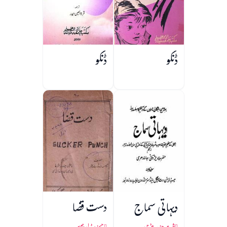
ڈنگو
ڈنگو
دیہاتی سماج
دست قضا