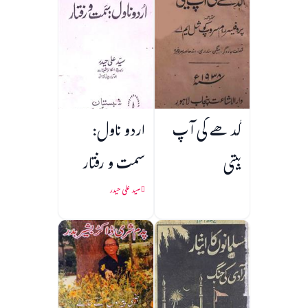
گدھے کی آپ
اردو ناول:
بیتی
سمت و رفتار
سید علی حیدر