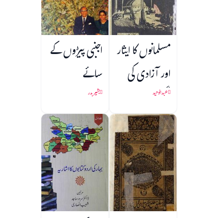
مسلمانوں کا ایثار
اجنبی پیڑوں کے
اور آزادی کی
سائے
جنگ
عبدالوحید
بشیر بدر