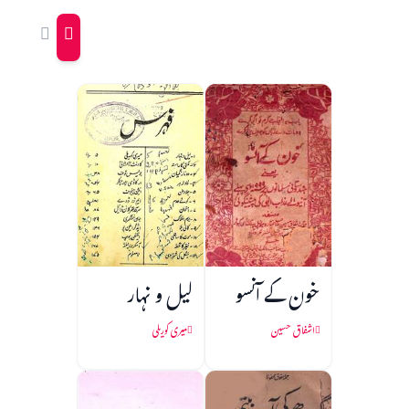
خون کے آنسو
لیل و نہار
اشفاق حسین
میری کوریلی