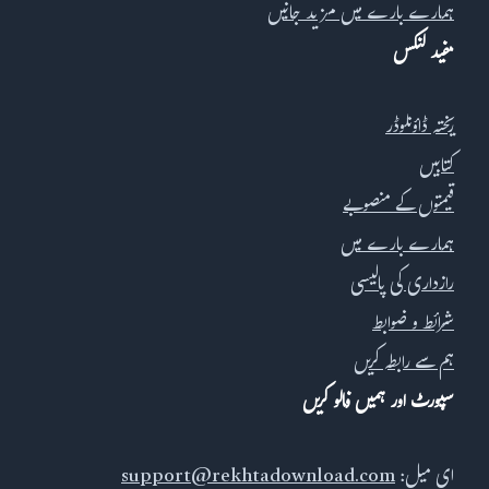
ہمارے بارے میں مزید جانیں
مفید لنکس
ریختہ ڈاؤنلوڈر
کتابیں
قیمتوں کے منصوبے
ہمارے بارے میں
رازداری کی پالیسی
شرائط و ضوابط
ہم سے رابطہ کریں
سپورٹ اور ہمیں فالو کریں
ای میل:
support@rekhtadownload.com