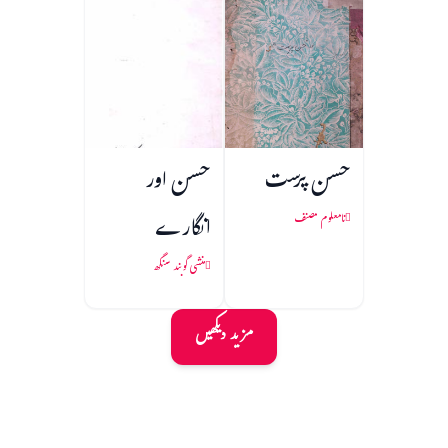
حسن پرست
حسن اور
انگارے
نامعلوم مصنف
منشی گوبند سنگھ
مزید دیکھیں