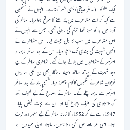
بعض شاعر بھی مدعو تھے۔ ان میں ایک صاحب کو معلوم ہوا کہ
ایک "لڑکا" (ساغر صدیقی) بھی شعر کہتا ہے۔ انہوں نے منتظمین
سے کہہ کر اسے مشاعرے میں پڑھنے کا موقع دلوا دیا۔ ساغر کی
آواز میں بلا کا سوز تھا، ترنم کی روانی تھی، جس سے انہوں نے
اس مشاعرے میں سب کا دل جیت لیا۔ اس مشاعرے نے
انھیں شہرت کی بلندی تک پہنچا دیا۔ اس کے بعد ساغر لاہور و
امرتسر کے مشاعروں میں بلائے جانے لگے۔ شاعری ساغر کے لیے
وجۂ شہرت کے ساتھ ساتھ وسیلۂ روزگار بھی بن گئی اور یوں
نوجوان شاعر نے کنگھیوں کا کام چھوڑ دیا۔تقسیمِ ہند کے بعد ساغر
امرتسر سے لاہور چلے گئے۔ ساغر نے اصلاح کے لیے لطیف انور
گورداسپوری کی طرف رجوع کیا اور ان سے بہت فیض پایا۔
1947ء سے لے کر 1952ء کا زمانہ ساغر کے لیے سنہرا دور ثابت
ہوا۔ اسی عرصے میں کئی روزناموں، ماہوار ادبی جریدوں اور