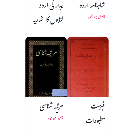
شاہنامہ اردو
بہار کی اردو
کتابوں کا اشاریہ
مول چند منشی
فہرست
مرثیہ شناسی
مطبوعات
سید علی حیدر