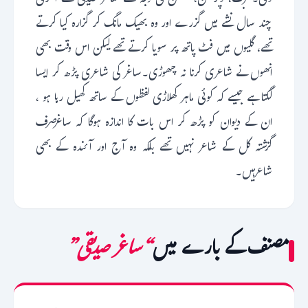
دی۔غربت، ڈپریشن، ٹینشن کی وجہ سے ساغر صدیقی کے آخری
چند سال نشے میں گزرے اور وہ بھیک مانگ کر گزارہ کیا کرتے
تھے، گلیوں میں فٹ پاتھ پر سویا کرتے تھے لیکن اس وقت بھی
انھوں نے شاعری کرنا نہ چھوڑی۔ساغر کی شاعری پڑھ کر ایسا
لگتا ہے جیسے کہ کوئی ماہر کھلاڑی لفظوں کے ساتھ کھیل رہا ہو ،
ان کے دیوان کو پڑھ کر اس بات کا اندازہ ہوگا کہ ساغرصرف
گزشتہ کل کے شاعر نہیں تھے بلکہ وہ آج اور آئندہ کے بھی
شاعرہیں۔
مصنف کے بارے میں
“ساغر صدیقی”