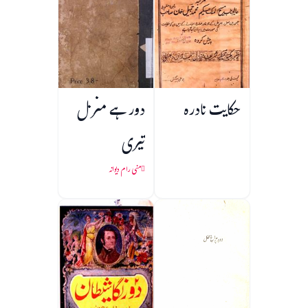
حکایت نادرہ
دور ہے منزل
تیری
منی رام دیوانہ