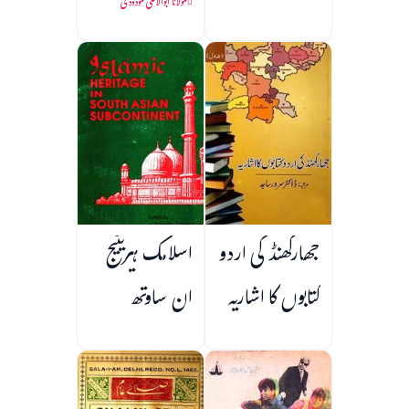
مولانا ابوالاعلیٰ مودودی
جھارکھنڈ کی اردو
اسلامک ہیریٹیج
کتابوں کا اشاریہ
ان ساوتھ
ایشین سب
کونٹینینٹ