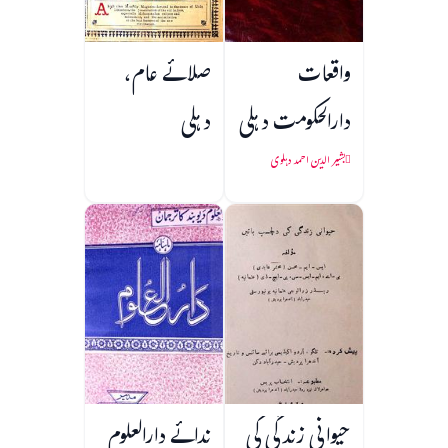
واقعات
صلائے عام،
دارالحکومت دہلی
دہلی
بشیر الدین احمد دہلوی
حیوانی زندگی کی
ندائے دارالعلوم