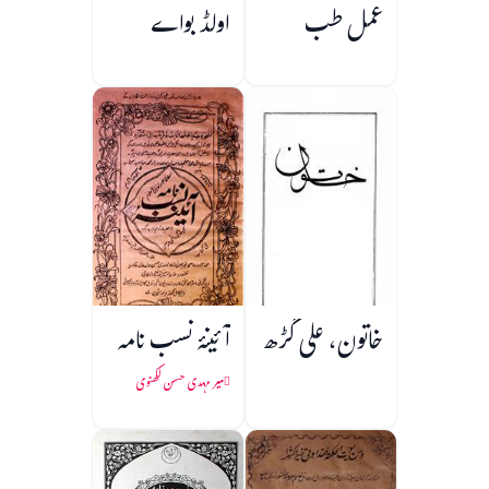
عمل طب
اولڈ بواے
خاتون، علی گڑھ
آئینۂ نسب نامہ
میر مہدی حسن لکھنوی