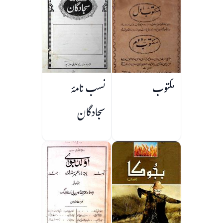
مکتوب
نسب نامۂ
سجادگان