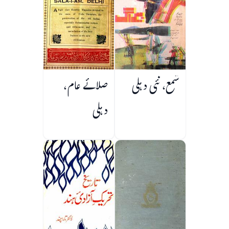
شمع، نئی دہلی
صلائے عام،
دہلی