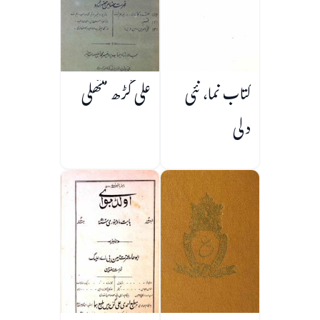
کتاب نما، نئی
علی گڑھ منتھلی
دلی