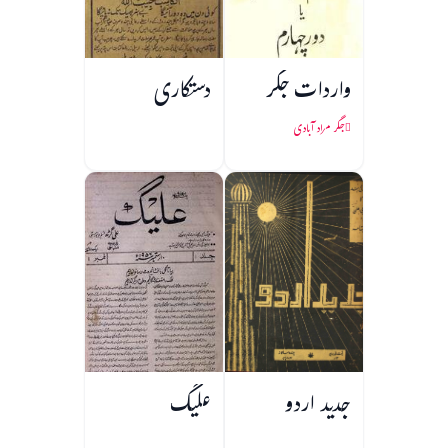
واردات جگر
دستکاری
جگر مراد آبادی
جدید اردو
علیگ