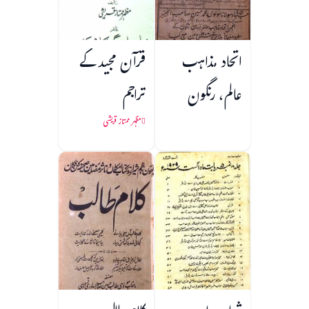
اتحاد مذاہب
قرآن مجید کے
عالم، رنگون
تراجم
مظہر ممتاز قریشی