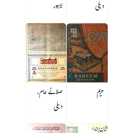
دہلی
لاہور
حریم
صلائے عام،
دہلی