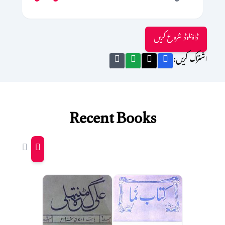
ڈاؤنلوڈ شروع کریں
اشتراک کریں:
Recent Books