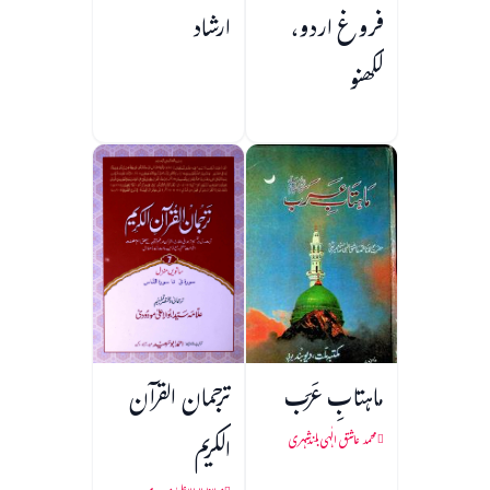
فروغ اردو،
ارشاد
لکھنو
ماہتابِ عَرَب
ترجمان القرآن
الکریم
محمد عاشق الٰہی بلندشہری