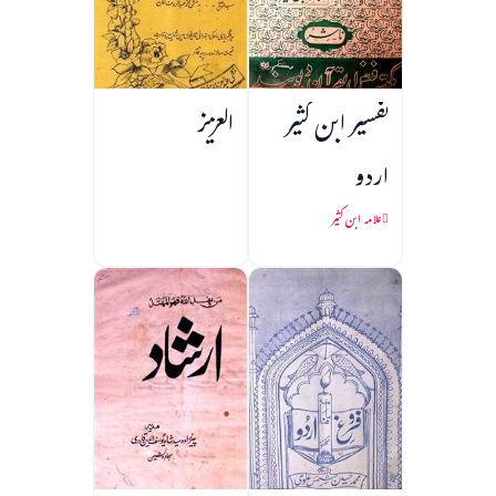
تفسیر ابن کثیر
العزیز
اردو
علامہ ابن کثیر