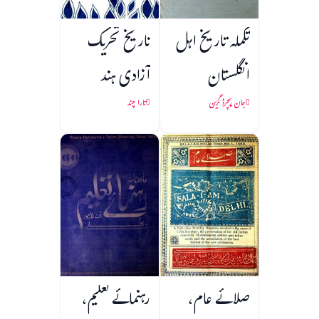
تکملہ تاریخ اہل
تاریخ تحریک
انگلستان
آزادی ہند
جان ریچرڈ گرین
تارا چند
صلائے عام،
رہنمائے تعلیم،