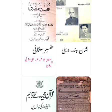
شان ہند، دہلی
تفسیر حقانی
مولان ابو محمد عبدالحق حقانی
دہلوی