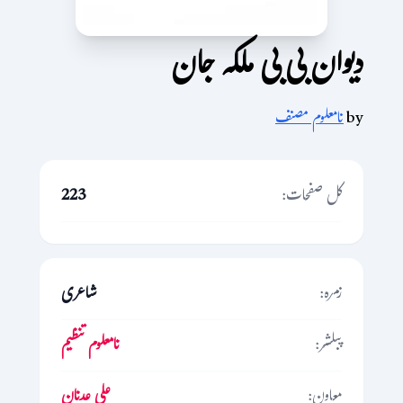
دیوان بی بی ملکہ جان
by
نامعلوم مصنف
کل صفحات:
223
زمرہ:
شاعری
پبلشر:
نامعلوم تنظیم
معاون:
علی عدنان