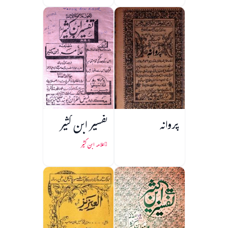
پروانہ
تفسیر ابن کثیر
علامہ ابن کثیر