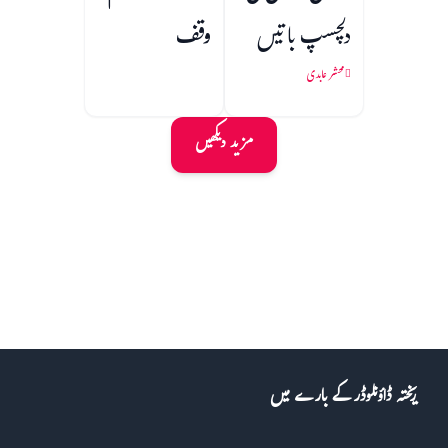
دلچسپ باتیں
وقف
محشر عابدی
مزید دیکھیں
ریختہ ڈاؤنلوڈر کے بارے میں