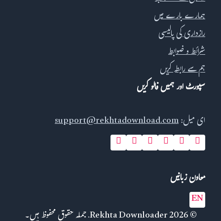
ہمارے بارے میں
رازداری کی پالیسی
شرائط و ضوابط
ہم سے رابطہ کریں
سپورٹ اور ہمیں فالو کریں
ای میل:
support@rekhtadownload.com
معاون زبانیں
EN
© 2026 Rekhta Downloader. جملہ حقوق محفوظ ہیں۔