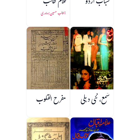
شباب اردو
کلام طالب
طالب حسین بساوری
شمع، نئی دہلی
مفرح القلوب