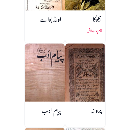
بجوکا
اولڈ بواے
سریندر پرکاش
پروانہ
پیام ادب