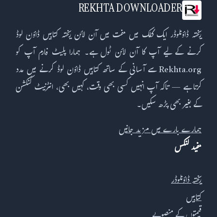
REKHTA DOWNLOADER
ریختہ ڈاؤنلوڈر ایک کلک میں مفت میں آن لائن ریختہ کتابیں ڈاؤن لوڈ
کرنے کے لیے آپ کا آن لائن ٹول ہے۔ ہمارا پلیٹ فارم آپ کو
Rekhta.org سے آسانی کے ساتھ کتابیں ڈاؤن لوڈ کرنے میں مدد
کرتا ہے — تاکہ آپ انہیں کسی بھی وقت، کہیں بھی، انٹرنیٹ کنکشن
کے بغیر بھی پڑھ سکیں۔
ہمارے بارے میں مزید جانیں
مفید لنکس
ریختہ ڈاؤنلوڈر
کتابیں
قیمتوں کے منصوبے