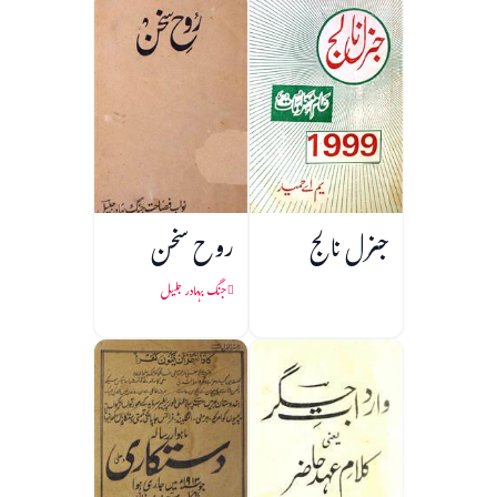
جنرل نالج
روح سخن
جنگ بہادر جلیل