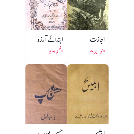
اجازت
ابتدائے آرزو
محی الدین نواب
شمیم بلہوری