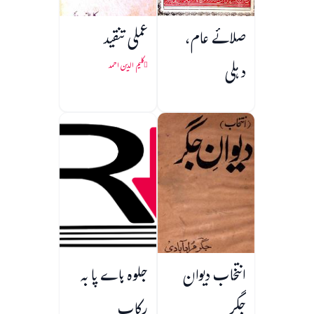
صلائے عام،
عملی تنقید
دہلی
کلیم الدین احمد
انتخاب دیوان
جلوہ ہاے پا به
جگر
رکاب