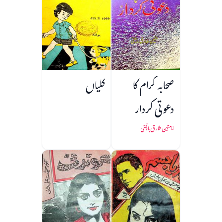
صحابہ کرام کا
کلیاں
دعوتی کردار
متین طارق باغپتی