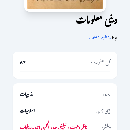
دینی معلومات
by
نامعلوم مصنف
کل صفحات:
67
زمرہ:
مذہبیات
ذیلی زمرہ:
اسلامیات
پبلشر:
ناظر دعوت و تبلیغ، صدر انجمن احمدیہ، پنجاب