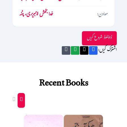
معاون:
خدا بخش لائبریری، پٹنہ
ڈاؤنلوڈ شروع کریں
اشتراک کریں:
Recent Books