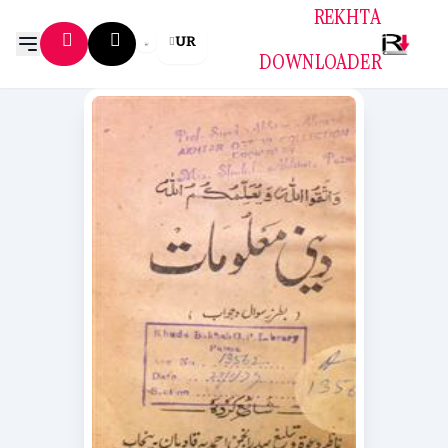
REKHTA
UR
DOWNLOADER