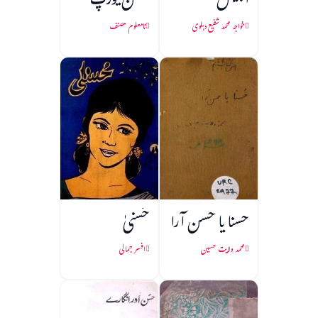
ابلیس
حسن یورپ
خواجہ محمد شفیع دہلوی
نامعلوم مصنف
حسنا یا حسن آرا
حُسنیٰ
محمد ولایت حسین
افسر جمالی