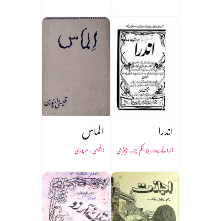
اندرا
الماس
رائے بہادر بابو بنکم چندر چیٹرجی
قیسی رام پوری