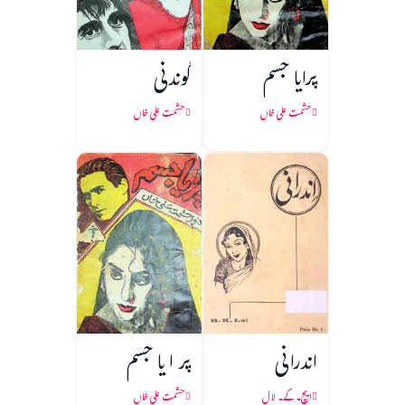
پرایا جسم
گوندنی
حشمت علی خاں
حشمت علی خاں
اندرانی
پر ا یا جسم
ایچ۔ کے۔ لال
حشمت علی خاں