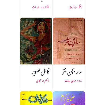
جگر مراد آبادی
ڈاکٹر ف۔ عبد الرحیم
سار بچن نثر
قاتل تصویر
رادھا سوامی سہائے
اکرم الہ آبادی