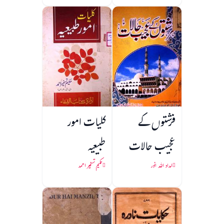
فرشتوں کے
کلیات امور
عجیب حالات
طبیعیہ
امداد اللہ انور
حکیم تسخیر احمد