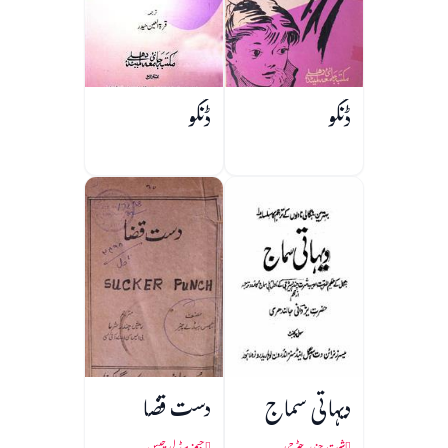
ڈنگو
ڈنگو
دیہاتی سماج
دست قضا