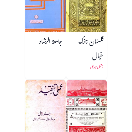
گلستان نازک
جامعۃ الرشاد
خیال
قلق میرٹھی