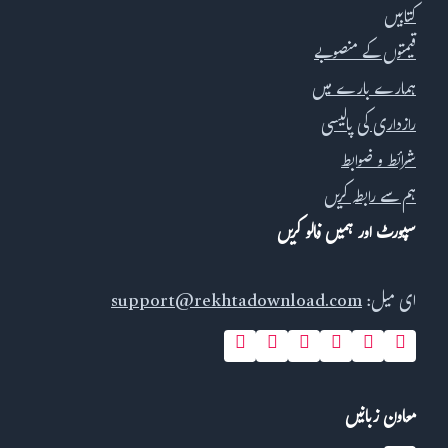
کتابیں
قیمتوں کے منصوبے
ہمارے بارے میں
رازداری کی پالیسی
شرائط و ضوابط
ہم سے رابطہ کریں
سپورٹ اور ہمیں فالو کریں
ای میل:
support@rekhtadownload.com
معاون زبانیں