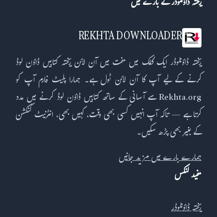
ریختہ ڈاؤنلوڈر کے بارے میں
REKHTA DOWNLOADER
ریختہ ڈاؤنلوڈر ایک کلک میں مفت میں آن لائن ریختہ کتابیں ڈاؤن لوڈ
کرنے کے لیے آپ کا آن لائن ٹول ہے۔ ہمارا پلیٹ فارم آپ کو
Rekhta.org سے آسانی کے ساتھ کتابیں ڈاؤن لوڈ کرنے میں مدد
کرتا ہے — تاکہ آپ انہیں کسی بھی وقت، کہیں بھی، انٹرنیٹ کنکشن
کے بغیر بھی پڑھ سکیں۔
ہمارے بارے میں مزید جانیں
مفید لنکس
ریختہ ڈاؤنلوڈر