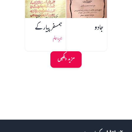
جادو
ہمسفر پیار کے
دیبا خانم
مزید دیکھیں