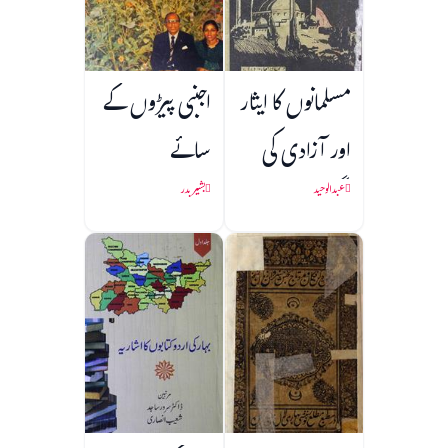
مسلمانوں کا ایثار
اجنبی پیڑوں کے
اور آزادی کی
سائے
جنگ
عبدالوحید
بشیر بدر