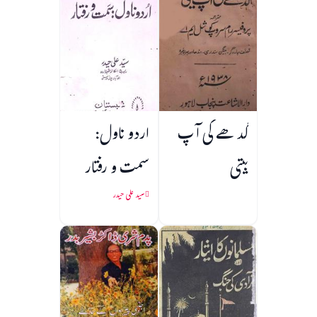
گدھے کی آپ
اردو ناول:
بیتی
سمت و رفتار
سید علی حیدر