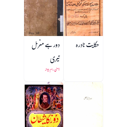
حکایت نادرہ
دور ہے منزل
تیری
منی رام دیوانہ