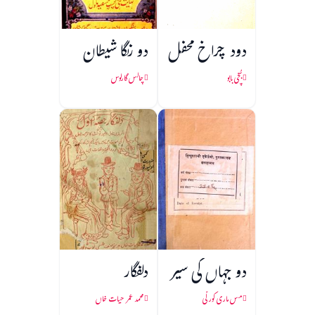
دود چراخ محفل
دو رنگا شیطان
بُچّی بابو
چالس گارلوس
دو جہاں کی سیر
دلفگار
مس ماری کورلّی
محمد عمر حیات خاں