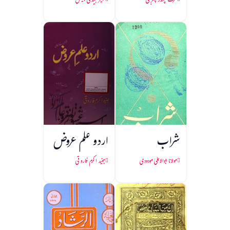
شرت چندر چٹرجی
جیمز ہیڈلی چیس
شراب
اردو علم عروض
مولانا ابوالاعلیٰ مودودی
جنید اکرم فاروقی