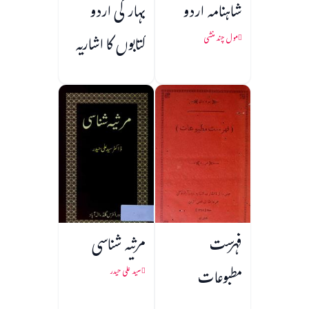
شاہنامہ اردو
بہار کی اردو
کتابوں کا اشاریہ
مول چند منشی
فہرست
مرثیہ شناسی
مطبوعات
سید علی حیدر