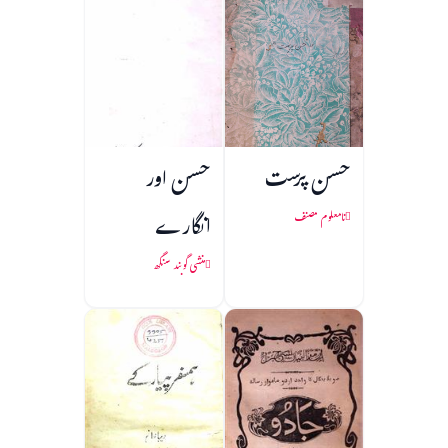
حسن پرست
حسن اور
انگارے
نامعلوم مصنف
منشی گوبند سنگھ