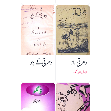
دھرتی ماتا
دھرتی کے دیو
پرل ایس بک