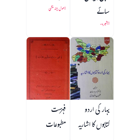
سائے
مول چند منشی
بشیر بدر
بہار کی اردو
فہرست
کتابوں کا اشاریہ
مطبوعات