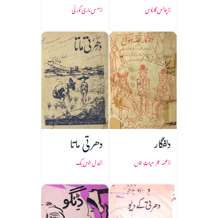
چالس گارلوس
مس ماری کورلّی
دلفگار
دھرتی ماتا
محمد عمر حیات خاں
پرل ایس بک