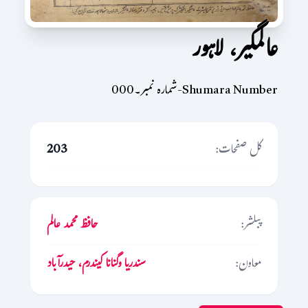
عالمگیر، لاہور
Shumara Number-شمارہ نمبر۔000
کل صفحات:
203
پبلشر:
حافظ محمد عالم
معاون:
سندریا وگنانا کیندرم، حیدرآباد