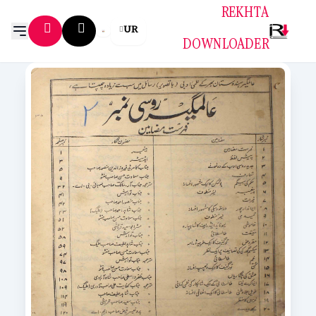
REKHTA
UR
DOWNLOADER