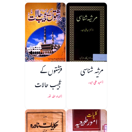
مرثیہ شناسی
فرشتوں کے
عجیب حالات
سید علی حیدر
امداد اللہ انور