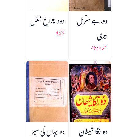
دور ہے منزل
دود چراخ محفل
تیری
بُچّی بابو
منی رام دیوانہ
دو رنگا شیطان
دو جہاں کی سیر