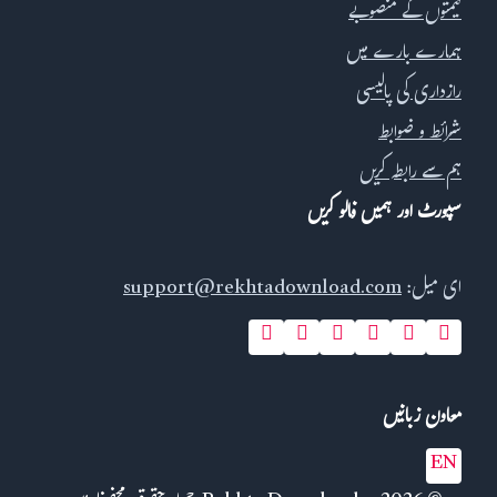
قیمتوں کے منصوبے
ہمارے بارے میں
رازداری کی پالیسی
شرائط و ضوابط
ہم سے رابطہ کریں
سپورٹ اور ہمیں فالو کریں
ای میل:
support@rekhtadownload.com
معاون زبانیں
EN