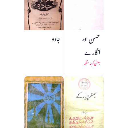
حسن اور
جادو
انگارے
منشی گوبند سنگھ