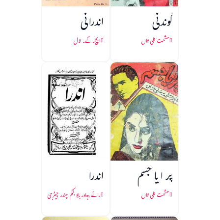
گوندنی
اندرانی
حشمت علی خاں
ایچ۔ کے۔ لال
پر ا یا جسم
اندرا
حشمت علی خاں
رائے بہادر بابو بنکم چندر چیٹرجی