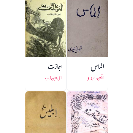
الماس
اجازت
قیسی رام پوری
محی الدین نواب