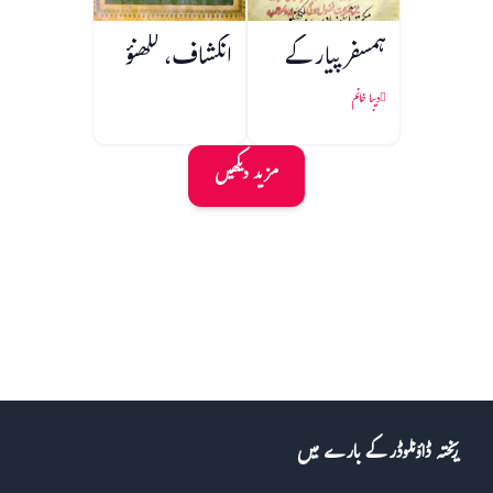
ہمسفر پیار کے
انکشاف، لکھنؤ
دیبا خانم
مزید دیکھیں
ریختہ ڈاؤنلوڈر کے بارے میں