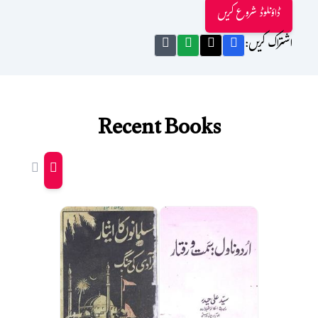
ڈاؤنلوڈ شروع کریں
اشتراک کریں:
Recent Books