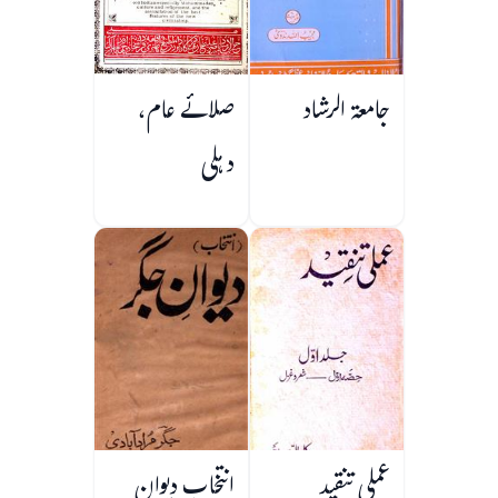
جامعۃ الرشاد
صلائے عام،
دہلی
عملی تنقید
انتخاب دیوان