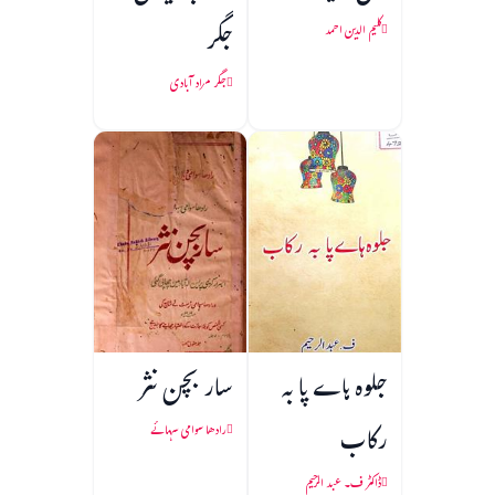
جگر
کلیم الدین احمد
جگر مراد آبادی
جلوہ ہاے پا به
سار بچن نثر
رکاب
رادھا سوامی سہائے
ڈاکٹر ف۔ عبد الرحیم