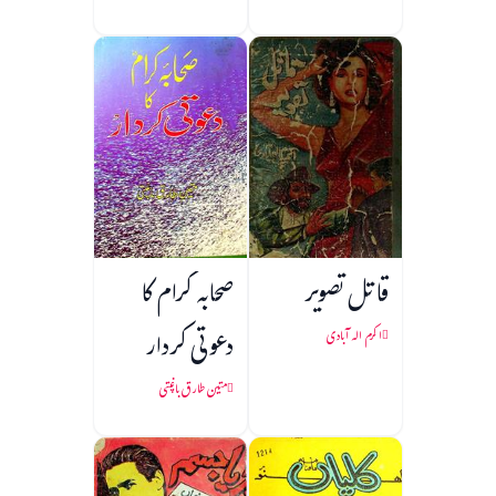
قاتل تصویر
صحابہ کرام کا
دعوتی کردار
اکرم الہ آبادی
متین طارق باغپتی