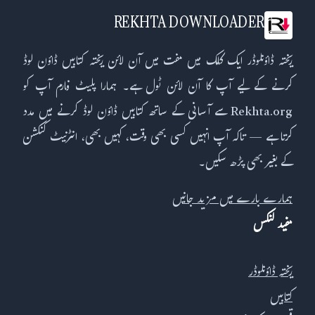
REKHTA DOWNLOADER
ریختہ ڈاؤنلوڈر ایک کلک میں مفت میں آن لائن ریختہ کتابیں ڈاؤن لوڈ
کرنے کے لیے آپ کا آن لائن ٹول ہے۔ ہمارا پلیٹ فارم آپ کو
Rekhta.org سے آسانی کے ساتھ کتابیں ڈاؤن لوڈ کرنے میں مدد
کرتا ہے — تاکہ آپ انہیں کسی بھی وقت، کہیں بھی، انٹرنیٹ کنکشن
کے بغیر بھی پڑھ سکیں۔
ہمارے بارے میں مزید جانیں
مفید لنکس
ریختہ ڈاؤنلوڈر
کتابیں