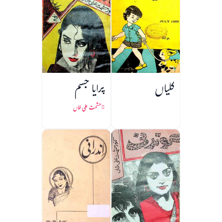
کلیاں
پرایا جسم
حشمت علی خاں