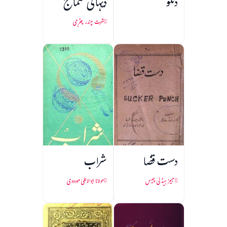
ڈنگو
دیہاتی سماج
شرت چندر چٹرجی
دست قضا
شراب
جیمز ہیڈلی چیس
مولانا ابوالاعلیٰ مودودی