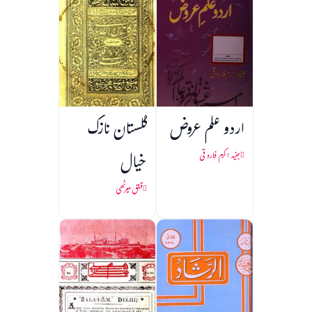
اردو علم عروض
گلستان نازک
خیال
جنید اکرم فاروقی
قلق میرٹھی