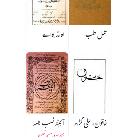
عمل طب
اولڈ بواے
خاتون، علی گڑھ
آئینۂ نسب نامہ
میر مہدی حسن لکھنوی