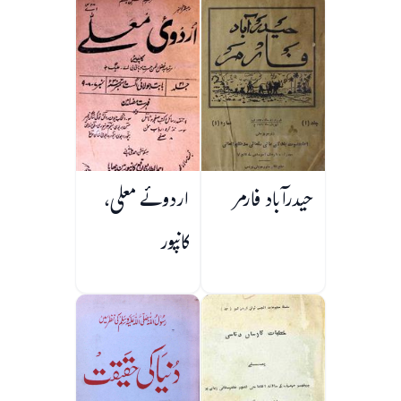
حیدرآباد فارمر
اردوئے معلی،
کانپور