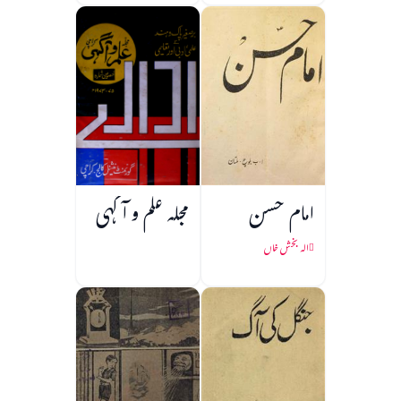
امام حسن
مجلہ علم و آگہی
الہ بخش خاں