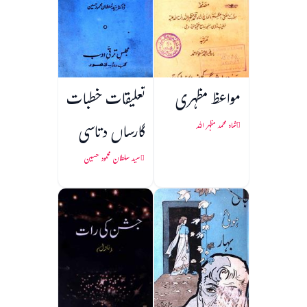
مواعظ مظہری
تعلیقات خطبات
گارساں دتاسی
شاہ محمد مظہر اللہ
سید سلطان محمود حسین