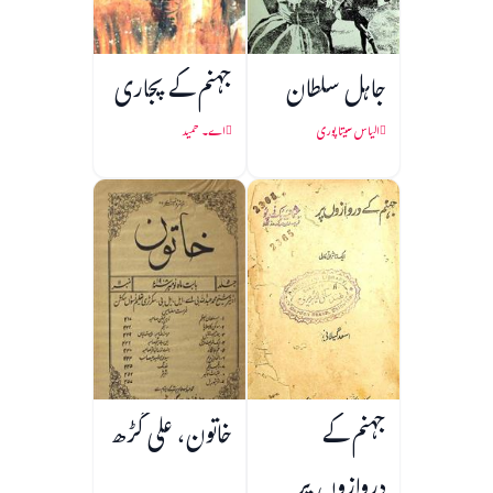
جاہل سلطان
جہنم کے پجاری
الیاس سیتا پوری
اے۔ حمید
جہنم کے
خاتون، علی گڑھ
دروازوں پر