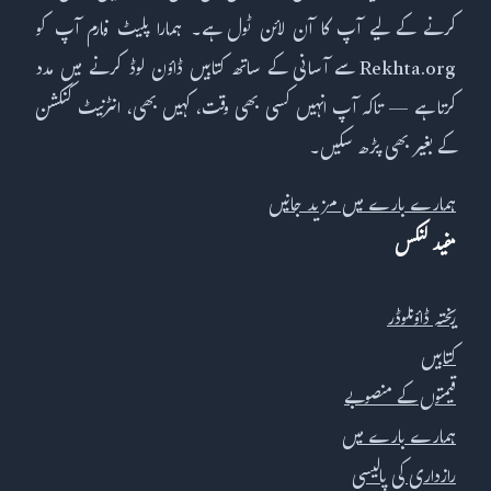
کرنے کے لیے آپ کا آن لائن ٹول ہے۔ ہمارا پلیٹ فارم آپ کو
Rekhta.org سے آسانی کے ساتھ کتابیں ڈاؤن لوڈ کرنے میں مدد
کرتا ہے — تاکہ آپ انہیں کسی بھی وقت، کہیں بھی، انٹرنیٹ کنکشن
کے بغیر بھی پڑھ سکیں۔
ہمارے بارے میں مزید جانیں
مفید لنکس
ریختہ ڈاؤنلوڈر
کتابیں
قیمتوں کے منصوبے
ہمارے بارے میں
رازداری کی پالیسی