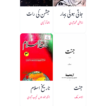
جاتی ہوئی بہار
جشن کی رات
وحشی محمودآبادی
شاکر کریمی
جنت
تاریخ اسلام
ناصر ملک
اکبر شاہ خاں نجیب آبادی