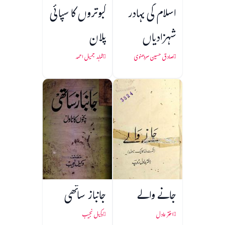
اسلام کی بہادر
کبوتروں کا سپائی
شہزادیاں
پلان
صادق حسین سردھنوی
شاہد جمیل احمد
جانے والے
جانباز ساتھی
اختر عادل
وکیل نجیب