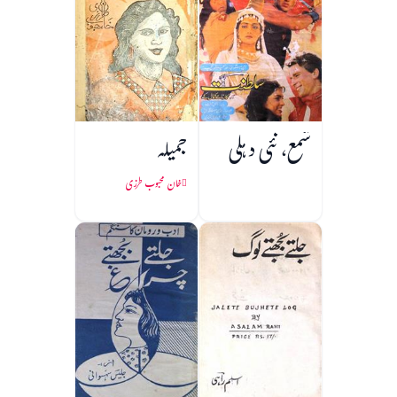
شمع، نئی دہلی
جمیلہ
خان محبوب طرزی