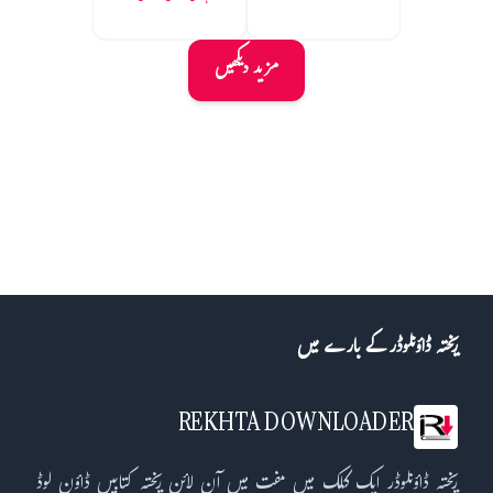
مزید دیکھیں
ریختہ ڈاؤنلوڈر کے بارے میں
REKHTA DOWNLOADER
ریختہ ڈاؤنلوڈر ایک کلک میں مفت میں آن لائن ریختہ کتابیں ڈاؤن لوڈ