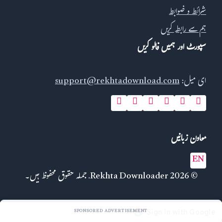
شرائط و ضوابط
ہم سے رابطہ کریں
سپورٹ اور ہمیں فالو کریں
ای میل:
support@rekhtadownload.com
معاون زبانیں
EN
© 2026 Rekhta Downloader. جملہ حقوق محفوظ ہیں۔
SPONSORED ADVERTISEMENT