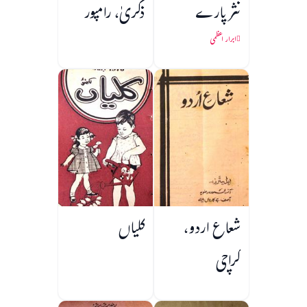
نثر پارے
ذکریٰ، رامپور
ابرار اعظمی
شعاع اردو،
کلیاں
کراچی