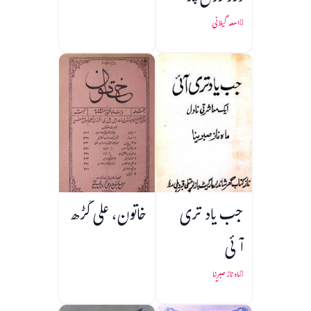
اسعد گیلانی
جب یاد تری
خاتون، علی گڑھ
آئی
ماہ ناز صبرینا