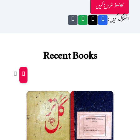
ڈاؤنلوڈ شروع کریں
اشتراک کریں:
Recent Books