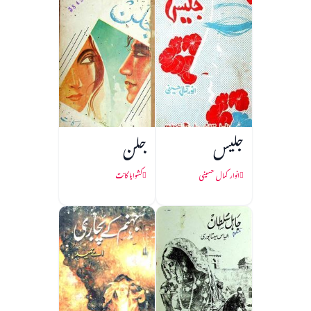
جلیس
جلن
انوار کمال حسینی
کشواہا کانت