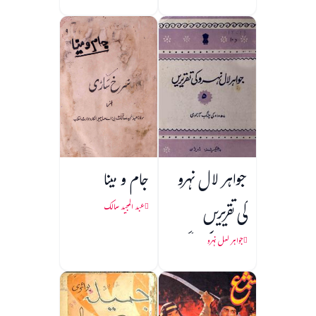
جواہر لال نہرو
جام و مینا
کی تقریریں
عبد المجید سالک
(1857 کی جنگ
جواہر لعل نہرو
آزادی)