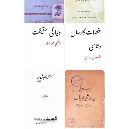
خطبات گارساں
دنیا کی حقیقت
دتاسی
حکیم محمد اختر
گارساں دتاسی