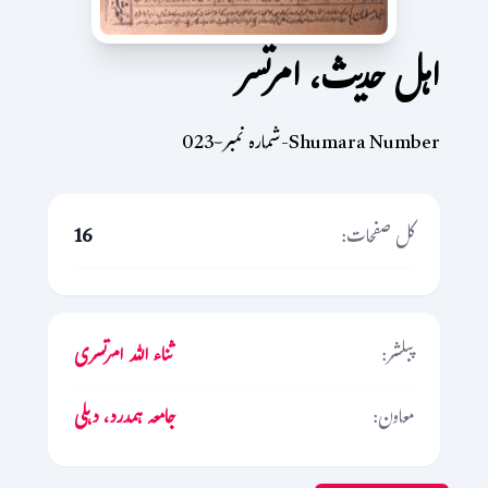
اہل حدیث، امرتسر
Shumara Number-شمارہ نمبر-023
کل صفحات:
16
پبلشر:
ثناء اللہ امرتسری
معاون:
جامعہ ہمدرد، دہلی