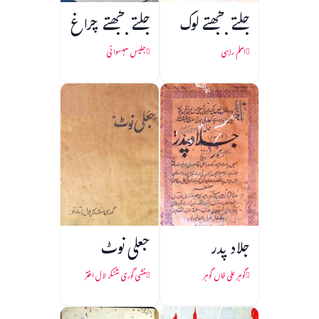
جلتے بجھتے لوگ
جلتے بجھتے چراغ
اسلم راہی
جلیس سہسوانی
جلاد پدر
جعلی نوٹ
گوہر علی خاں گوہر
منشی گوری شنکر لال اختر