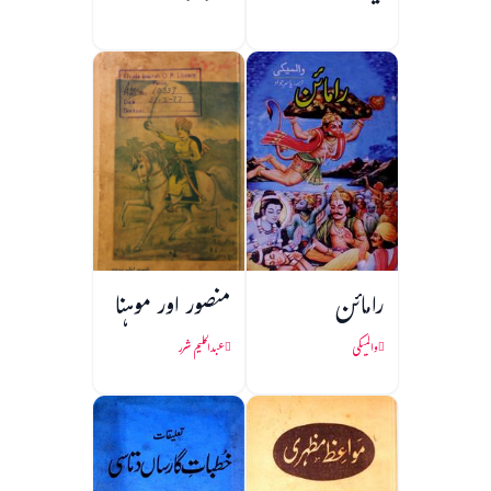
رامائن
منصور اور موہنا
والمیکی
عبدالحلیم شرر