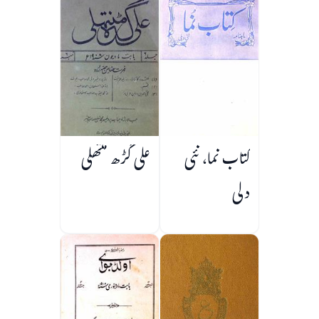
کتاب نما، نئی
علی گڑھ منتھلی
دلی