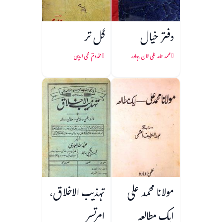
دفتر خیال
گل تر
محمد حامد علی خان بہادر
مخدومؔ محی الدین
مولانا محمد علی
تہذیب الاخلاق،
ایک مطالعہ
امرتسر