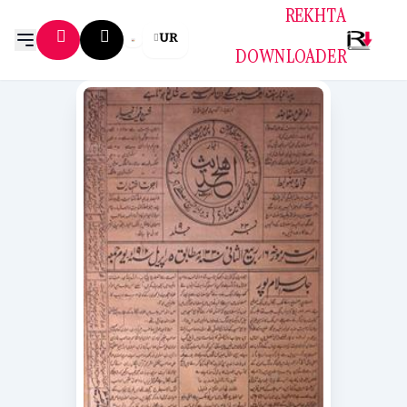
REKHTA
UR
DOWNLOADER