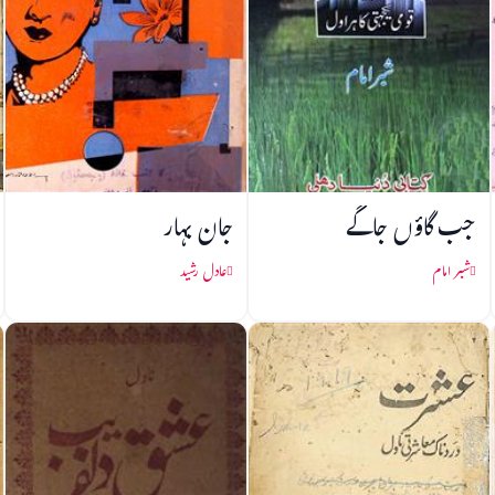
جب گاؤں جاگے
جان بہار
شبر امام
عادل رشید