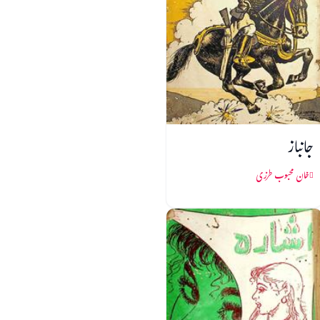
جانباز
خان محبوب طرزی