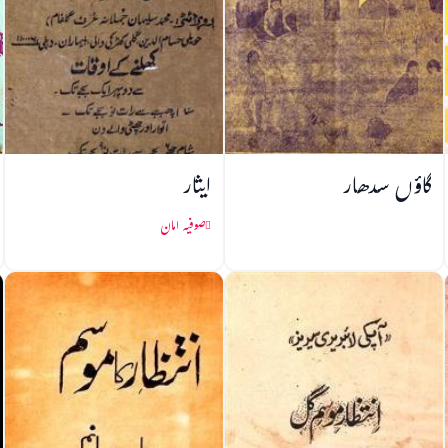
گاؤں سدھار
ایثار
صوفیہ امان