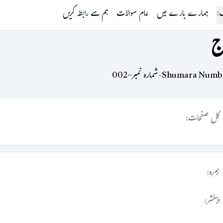
گ
ہمارے بارے میں
عام سوالات
ہم سے رابطہ کریں
ج
Shumara Nu-شمارہ نمبر-002
کل صفحات:
زمرہ:
پبلشر: