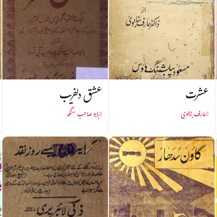
عشرت
عشق دلفریب
عارف بٹالوی
بابو صاحب سنگھ