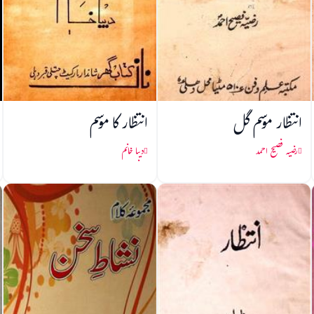
انتظار موسم گل
انتظار کا موسم
رضیہ فصیح احمد
دیبا خانم