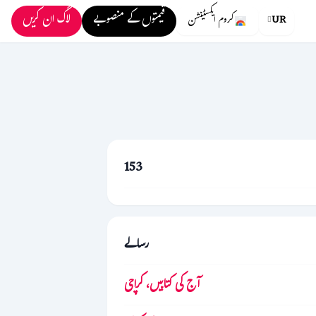
قیمتوں کے منصوبے
لاگ ان کریں
UR
کروم ایکسٹینشن
153
رسالے
آج کی کتابیں، کراچی