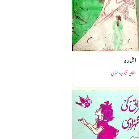
اشارہ
خان محبوب طرزی