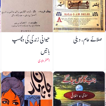
صلائے عام، دہلی
حیوانی زندگی کی دلچسپ
باتیں
محشر عابدی