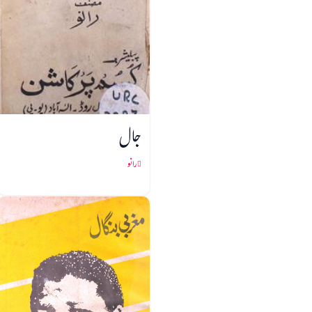
جال
رانو