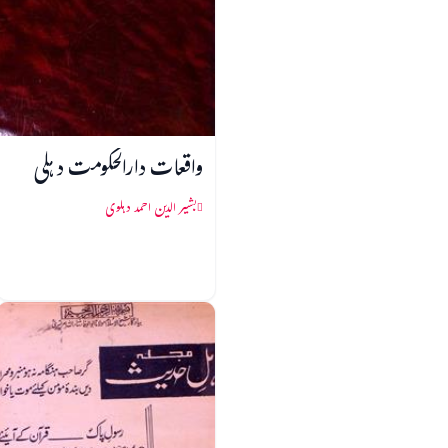
واقعات دارالحکومت دہلی
بشیر الدین احمد دہلوی