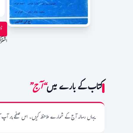
ڈا
اشترا
کتاب کے بارے میں
“آج”
یہاں رسالہ آج کے شمارے ملاحظہ کریں۔ اس صفحے پر آپ ا