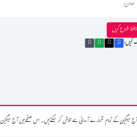
معاون:
ؤنلوڈ شروع کریں
ک کریں:
ٓج میگزین کے تمام شمارے آسانی سے تلاش کر سکتےہیں۔ اس صفحےمیں آج میگزین 