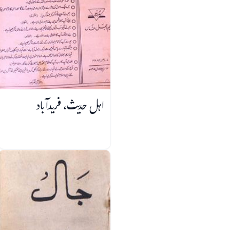
اہل حدیث، فریدآباد