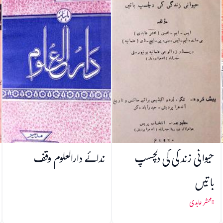
حیوانی زندگی کی دلچسپ
ندائے دارالعلوم وقف
باتیں
محشر عابدی