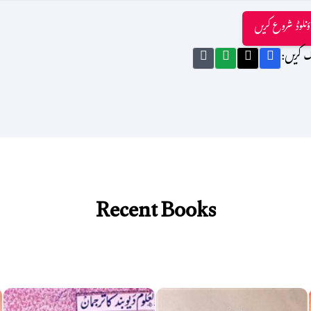
ؤنلوڈ شروع کریں
ک کریں:
Recent Books