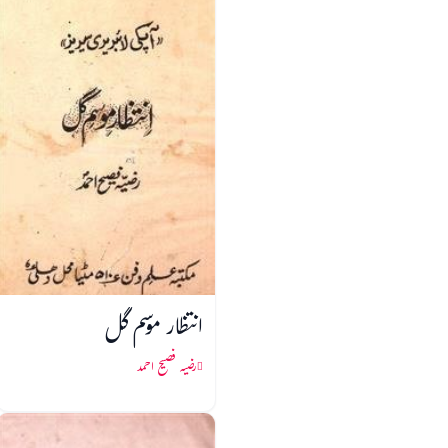
انتظار موسم گل
رضیہ فصیح احمد