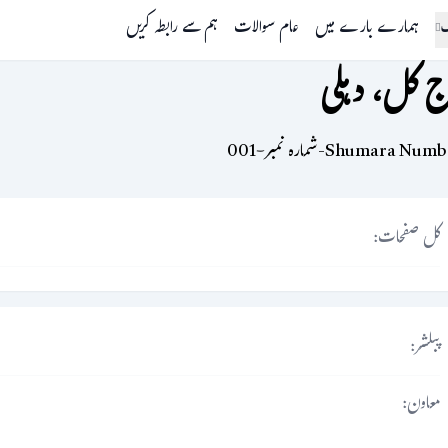
گ
ہمارے بارے میں
عام سوالات
ہم سے رابطہ کریں
ج کل، دہلی
Shumara Nu-شمارہ نمبر-001
کل صفحات:
پبلشر:
معاون: