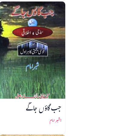
جب گاؤں جاگے
شبر امام