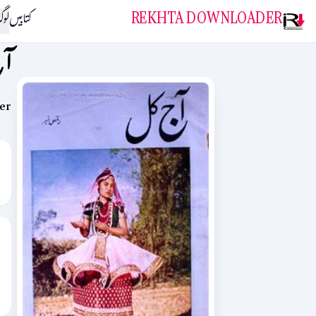
REKHTA DOWNLOADER
کتابیں
لو
آ
mber