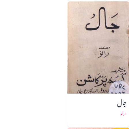
جال
رانو