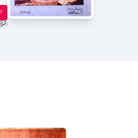
ڈا
اشترا