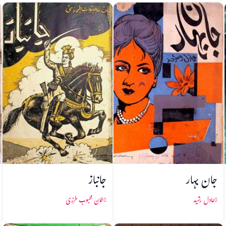
جان بہار
جانباز
عادل رشید
خان محبوب طرزی