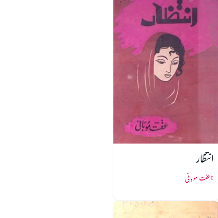
انتظار
عفت موہانی