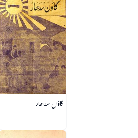
گاؤں سدھار