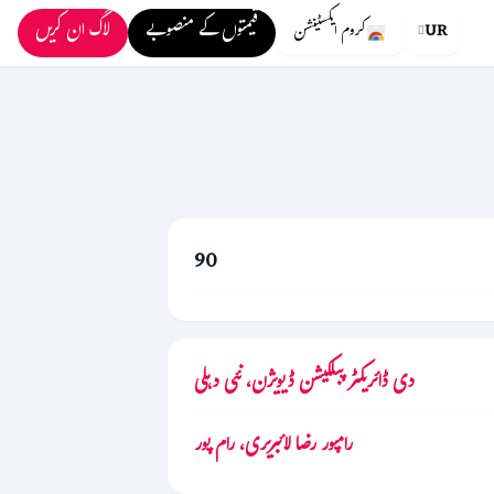
قیمتوں کے منصوبے
لاگ ان کریں
UR
کروم ایکسٹینشن
90
دی ڈائریکٹر پبلکیشن ڈیویژن، نئی دہلی
رامپور رضا لائبریری، رام پور