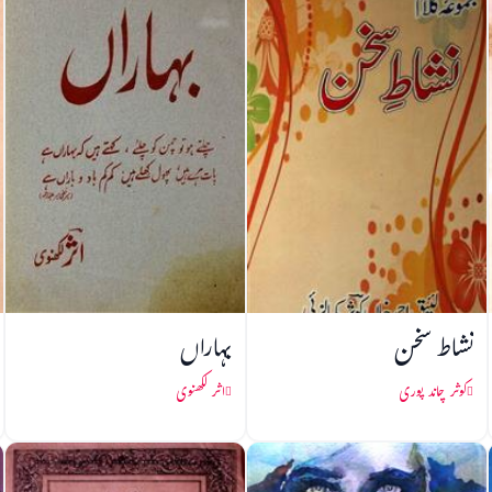
نشاط سخن
بہاراں
کوثر چاند پوری
اثر لکھنوی