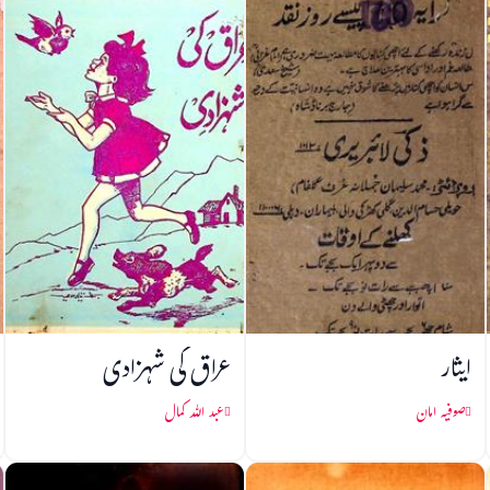
ایثار
عراق کی شہزادی
صوفیہ امان
عبد اللہ کمال