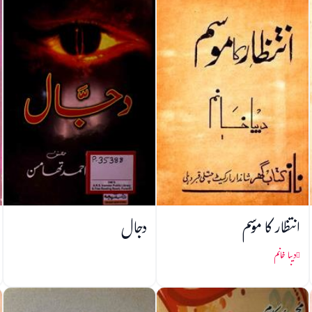
انتظار کا موسم
دجال
دیبا خانم