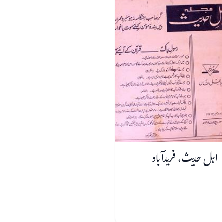
اہل حدیث، فریدآباد