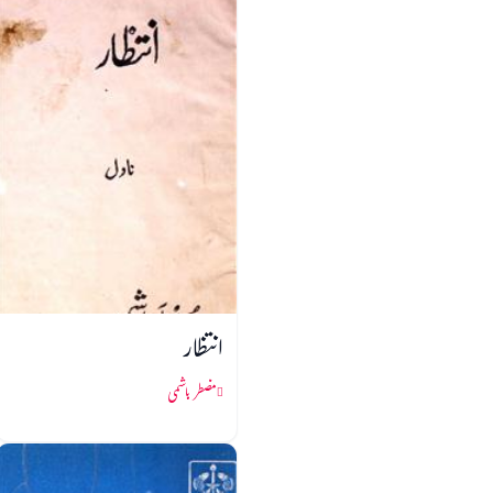
انتظار
مضطر ہاشمی