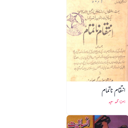
انتقام ناتمام
مرزا محمد سعید