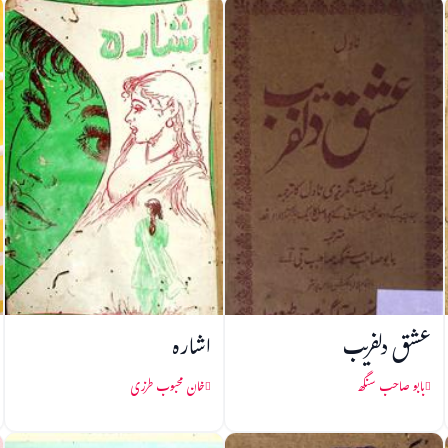
عشق دلفریب
اشارہ
بابو صاحب سنگھ
خان محبوب طرزی