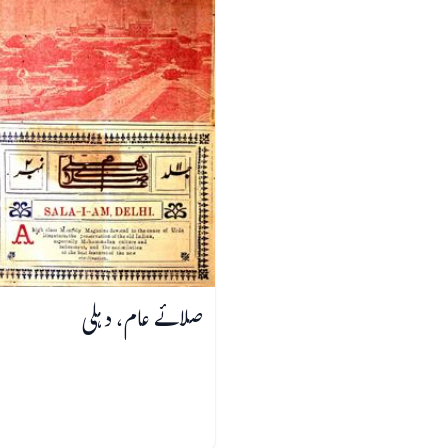
صلائے عام، دہلی