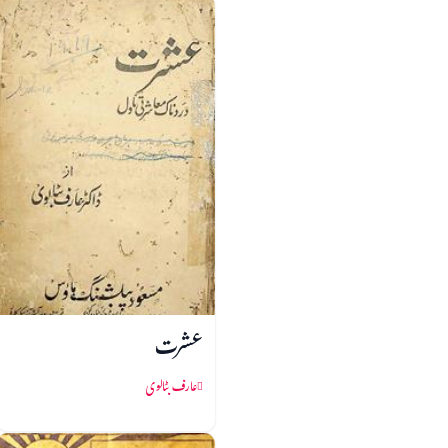
عشرت
عارف بٹالوی