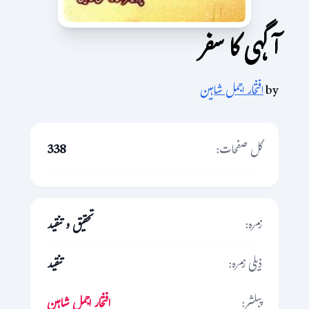
آگہی کا سفر
by
افتخار اجمل شاہین
کل صفحات:
338
زمرہ:
تحقیق و تنقید
ذیلی زمرہ:
تنقید
پبلشر:
افتخار اجمل شاہین