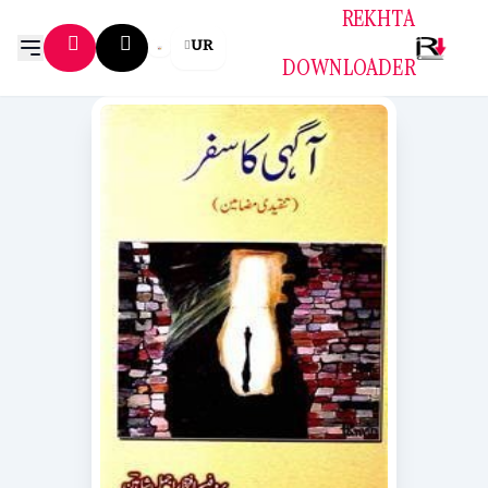
REKHTA
UR
DOWNLOADER