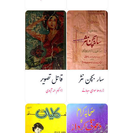
سار بچن نثر
قاتل تصویر
رادھا سوامی سہائے
اکرم الہ آبادی