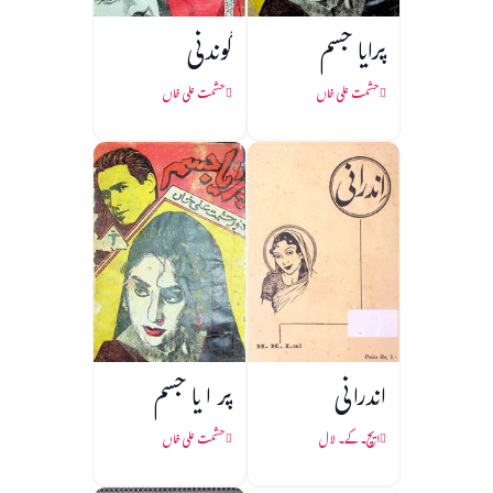
پرایا جسم
گوندنی
حشمت علی خاں
حشمت علی خاں
اندرانی
پر ا یا جسم
ایچ۔ کے۔ لال
حشمت علی خاں