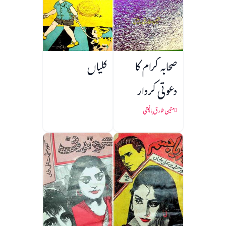
صحابہ کرام کا
کلیاں
دعوتی کردار
متین طارق باغپتی