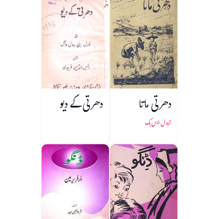
دھرتی ماتا
دھرتی کے دیو
پرل ایس بک