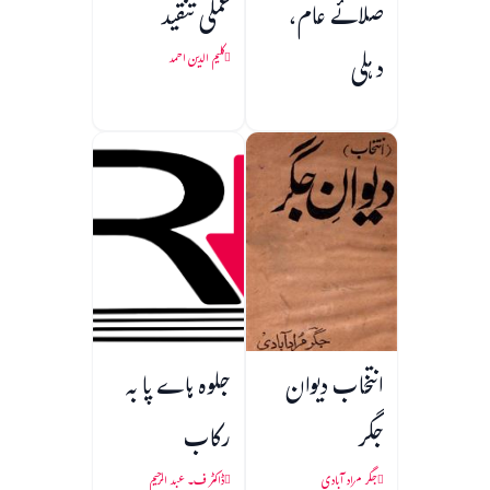
صلائے عام،
عملی تنقید
دہلی
کلیم الدین احمد
انتخاب دیوان
جلوہ ہاے پا به
جگر
رکاب
جگر مراد آبادی
ڈاکٹر ف۔ عبد الرحیم