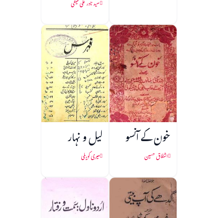
سید نادر علی سیفی
خون کے آنسو
لیل و نہار
اشفاق حسین
میری کوریلی