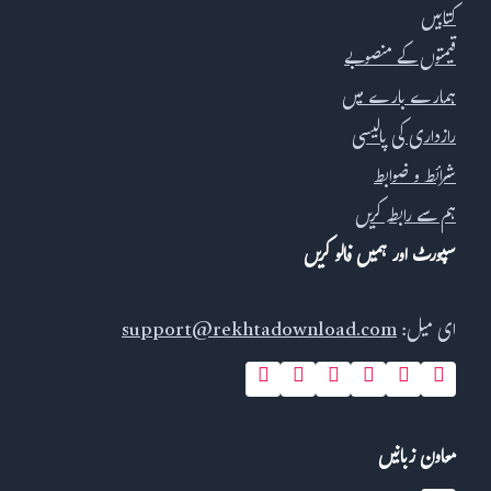
کتابیں
قیمتوں کے منصوبے
ہمارے بارے میں
رازداری کی پالیسی
شرائط و ضوابط
ہم سے رابطہ کریں
سپورٹ اور ہمیں فالو کریں
ای میل:
support@rekhtadownload.com
معاون زبانیں