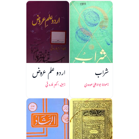
شراب
اردو علم عروض
مولانا ابوالاعلیٰ مودودی
جنید اکرم فاروقی