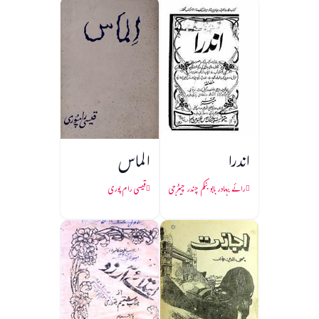
اندرا
الماس
رائے بہادر بابو بنکم چندر چیٹرجی
قیسی رام پوری