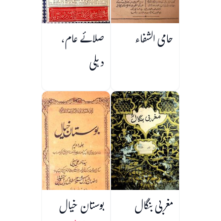
حامی الشفاء
صلائے عام،
دہلی
مغربی بنگال
بوستان خیال