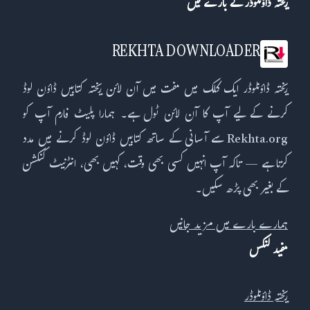
ریختہ ڈاؤنلوڈر کے بارے میں
REKHTA DOWNLOADER
ریختہ ڈاؤنلوڈر ایک کلک میں مفت میں آن لائن ریختہ کتابیں ڈاؤن لوڈ
کرنے کے لیے آپ کا آن لائن ٹول ہے۔ ہمارا پلیٹ فارم آپ کو
Rekhta.org سے آسانی کے ساتھ کتابیں ڈاؤن لوڈ کرنے میں مدد
کرتا ہے — تاکہ آپ انہیں کسی بھی وقت، کہیں بھی، انٹرنیٹ کنکشن
کے بغیر بھی پڑھ سکیں۔
ہمارے بارے میں مزید جانیں
مفید لنکس
ریختہ ڈاؤنلوڈر