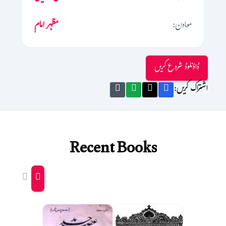
معاون:
مظہر امام
ڈاؤنلوڈ شروع کریں
اشتراک کریں:
Recent Books