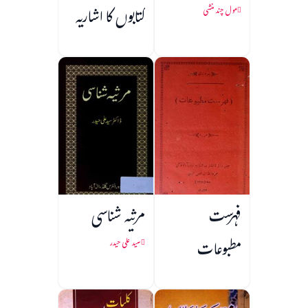
کتابوں کا اشاریہ
مول چند منشی
فہرست
مرثیہ شناسی
مطبوعات
سید علی حیدر