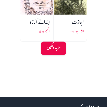
اجازت
ابتدائے آرزو
محی الدین نواب
شمیم بلہوری
مزید دیکھیں