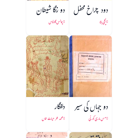
دود چراخ محفل
دو رنگا شیطان
بُچّی بابو
چالس گارلوس
دو جہاں کی سیر
دلفگار
مس ماری کورلّی
محمد عمر حیات خاں