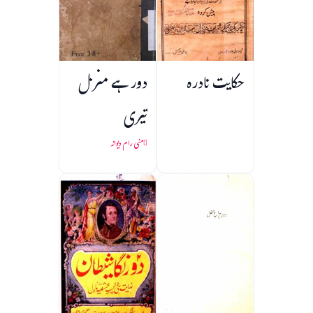
حکایت نادرہ
دور ہے منزل
تیری
منی رام دیوانہ