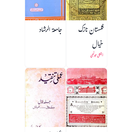
گلستان نازک
جامعۃ الرشاد
خیال
قلق میرٹھی