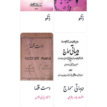
ڈنگو
ڈنگو
دیہاتی سماج
دست قضا
شرت چندر چٹرجی
جیمز ہیڈلی چیس