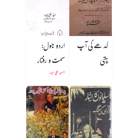
گدھے کی آپ
اردو ناول:
بیتی
سمت و رفتار
سید علی حیدر