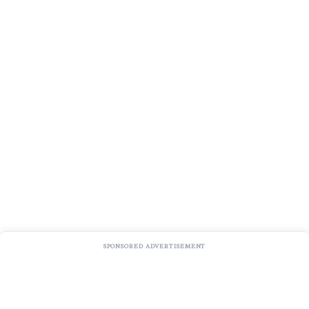
SPONSORED ADVERTISEMENT