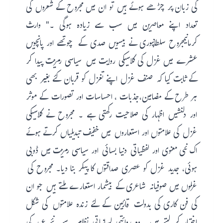
کی زبان پر چڑھے ہوئے ہیں تو ان میں مجروح کے شعروں کی
تعداد اپنے معاصرین میں سب سے زیادہ ہوگی ۔" وارث
کرمانیمجروح سلطانپوری نے بیسویں صدی کے چوتھے اور پانچویں
عشرے میں غزل کی کلاسیکی روایت میں سیاسی رمزیت پیدا کر
کے ثابت کیا کہ صنف غزل اپنے تغزل کو قربان کئے بغیر بھی
ہر طرح کے مضامین،جذبات ، احساسات اور تصورات کے موثر
اور دلنشیں اظہار کی صلاحیت رکھتی ہے ۔ مجروح نے کلاسیکی
غزل کی علامتوں اور استعاروں میں خفیف تبدیلیاں کرتے ہوئے
اک نئی معنوی اور لفظیاتی دنیا بسائی اور سیاسی رمزیت میں ڈوبی
ہوئی، جدید غزل کو عصری صداقتوں کا پیکر بنا دیا۔ مجروح کی
غزلوں میں صوفیانہ شاعری کے بیشمار استعارے ملتے ہیں جو ان
کی فن کاری کی بدولت قارئین کے لئے زندہ علامتوں کی شکل