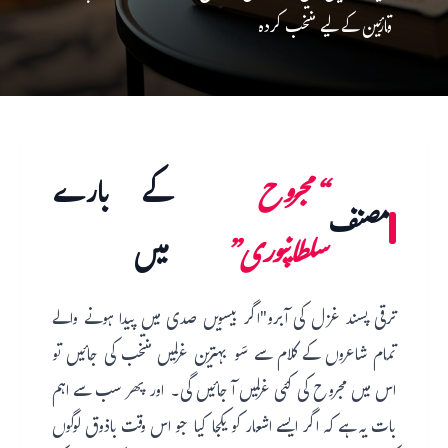
قارئین کے لیے منتخب کردہ
“مجروح
کے بارے
مصنف
سلطانپوری”
میں
ترقی پسند غزل کی آبرو"اگر بیسویں صدی میں پیدا ہونے والے
تمام شاعروں کے کلام سے سَو بہترین غزلیں منتخب کی جائیں تو
اس میں مجروح کی کئی غزلیں آ جائیں گی۔ اور پھر سب سے اہم
بات یہ ہے کہ اگر ایسے اشعار کو یکجا کیا جو اس وقت باذوق لوگوں