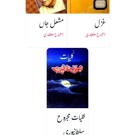
غزل
مشعل جاں
مجروح سلطانپوری
مجروح سلطانپوری
کلیات مجروح
سلطانپوری