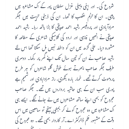
شروع کی۔ اور اپنی پہلی غزل سلطان پور کے اک مشاعرہ میں
پڑھی۔ ان کا ترنم غضب کا تھا۔ ان کی ذہنی تربیت میں جگر
مرادآبادی اور پروفیسر رشید احمد صدیقی کا بڑا ہاتھ رہا۔ رشید احمد
صدیقی نے انھیں فارسی اور اردو کی کلاسیکی شاعری کے مطالعہ کا
مشورہ دیا۔ علی گڑھ میں ان کو داخلہ نہیں مل سکتا تھا اس لئے
رشید صاحب نے ان کو تین سال تک اپنے گھر پر رکھا۔ دوسری
طرف جگر صاحب ابھرتے ہوئے خوش گلو شاعروں کو ہر طرح
پروموٹ کرتے تھے۔ خمار بارہ بنکوی، راز مرادابادی اور شمیم جے
پوری سب ان کے ہی حاشیہ برداروں میں تھے۔ جگر صاحب
مجروح کو بھی اپنے ساتھ مشاعروں میں لے جانے لگے۔ ایسے ہی
اک مشاعرہ میں وہ مجروح کو لے کر بمبئی پہنچے تو سامعین میں اس
وقت کے مشہور فلم ڈائرکٹر اے۔آر کاردار بھی تھے۔ وہ مجروح کی