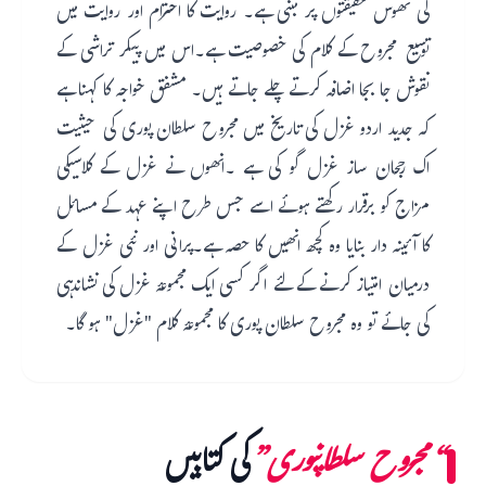
کی ٹھوس حقیقتوں پر مبنی ہے۔ روایت کا احترام اور روایت میں
توسیع مجروح کے کلام کی خصوصیت ہے۔اس میں پیکر تراشی کے
نقوش جا بجا اضافہ کرتے چلے جاتے ہیں۔ مشفق خواجہ کا کہنا ہے
کہ جدید اردو غزل کی تاریخ میں مجروح سلطان پوری کی حیثیت
اک رجحان ساز غزل گو کی ہے ۔انھوں نے غزل کے کلاسیکی
مزاج کو برقرار رکھتے ہوئے اسے جس طرح اپنے عہد کے مسائل
کا آئینہ دار بنایا وہ کچھ انھیں کا حصہ ہے۔پرانی اور نئی غزل کے
درمیان امتیاز کرنے کے لئے اگر کسی ایک مجموعۂ غزل کی نشاندہی
کی جائے تو وہ مجروح سلطان پوری کا مجموعۂ کلام "غزل" ہو گا۔
“مجروح سلطانپوری”
کی کتابیں