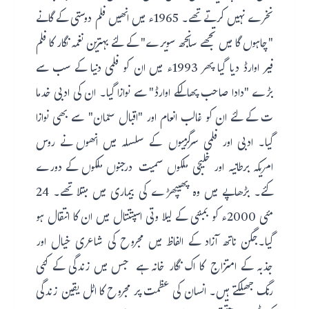
نخرے نہیں کرتے تھے۔ 1965ء میں انھیں فلم دوستی کے گانے
"چاہوں گا میں تجھے سانجھ سویرے" کے لئے بہترین نغمہ نگار کا فلم
فیر اوارڈ دیا گیا پھر 1993ء میں ان کو فلمی دنیا کے سب سے
بڑے "دادا صاحب پھالکے اوارڈ" سے نوازا گیا۔ ان کی ادبی خدما
ت کے لئے ان کو غالب انعام اور "اقبال سمّان" سے بھی نوازا
گیا۔ ادبی اور فلمی سرگرمیوں کے سلسلہ میں انھوں نے روس
امریکہ برطانیہ اور خلیجی ملکوں سمیت درجنوں ملکوں کے دورے
کئے۔ بڑھاپے میں وہ پھیپھڑے کی بیماری میں مبتلا تھے۔ 24
مئی 2000ء کو بمبئی کے لیلا وتی اسپتتتال میں ان کا انتقال ہو
گیا۔جگن ناتھ آزاد کے الفاظ میں مجروح کی شاعری خیال اور
جذبہ کے امتزاج کا اک نگار خانہ ہے جس میں زندگی کے کئی
رنگ جھلکتے ہیں۔ انسان کی عظمت پر مجروح کا اٹل یقین زندگی