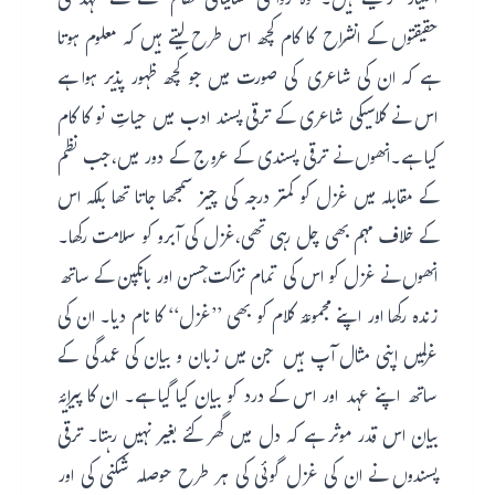
اختیار کر لیتے ہیں۔ وہ روائتی لسانیاتی نظام سے نئے عہد کی
حقیقتوں کے انشراح کا کام کچھ اس طرح لیتے ہیں کہ معلوم ہوتا
ہے کہ ان کی شاعری کی صورت میں جو کچھ ظہور پذیر ہوا ہے
اس نے کلاسیکی شاعری کے ترقی پسند ادب میں حیاتِ نو کا کام
کیا ہے۔انھوں نے ترقی پسندی کے عروج کے دور میں،جب نظم
کے مقابلہ میں غزل کو کمتر درجہ کی چیز سمجھا جاتا تھا بلکہ اس
کے خلاف مہم بھی چل رہی تھی،غزل کی آبرو کو سلامت رکھا۔
انھوں نے غزل کو اس کی تمام نزاکت،حسن اور بانکپن کے ساتھ
زندہ رکھا اور اپنے مجموعۂ کلام کو بھی ’’غزل‘‘ کا نام دیا۔ ان کی
غزلیں اپنی مثال آپ ہیں جن میں زبان و بیان کی عمدگی کے
ساتھ اپنے عہد اور اس کے درد کو بیان کیا گیا ہے۔ ان کا پیرایۂ
بیان اس قدر موثر ہے کہ دل میں گھر کئے بغیر نہیں رہتا۔ ترقی
پسندوں نے ان کی غزل گوئی کی ہر طرح حوصلہ شکنی کی اور