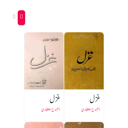
غزل
غزل
مجروح سلطانپوری
مجروح سلطانپوری