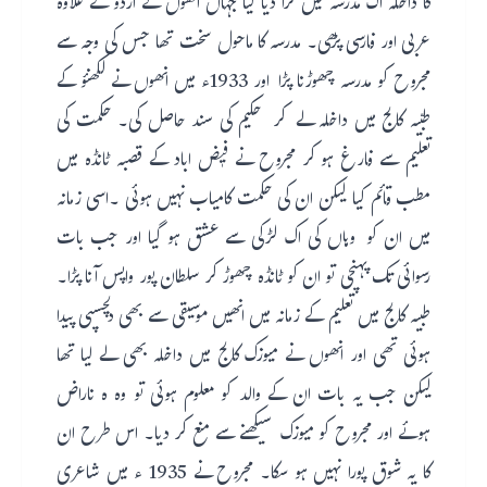
کا داخلہ اک مدرسہ میں کرا دیا گیا جہاں انھوں نے اردو کے علاوہ
عربی اور فارسی پڑھی۔ مدرسہ کا ماحول سخت تھا جس کی وجہ سے
مجروح کو مدرسہ چھوڑنا پڑا اور 1933ء میں انھوں نے لکھنؤ کے
طبّیہ کالج میں داخلہ لے کر حکیم کی سند حاصل کی۔ حکمت کی
تعلیم سے فارغ ہو کر مجروح نے فیٖض اباد کے قصبہ ٹانڈہ میں
مطب قائم کیا لیکن ان کی حکمت کامیاب نہیں ہوئی ۔اسی زمانہ
میں ان کو وہاں کی اک لڑکی سے عشق ہو گیا اور جب بات
رسوائی تک پہنچی تو ان کو ٹانڈہ چھوڑ کر سلطان پور واپس آنا پڑا۔
طبیہ کالج میں تعلیم کے زمانہ میں انھیں موسیقی سے بھی دلچسپی پیدا
ہوئی تھی اور انھوں نے میوزک کالج میں داخلہ بھی لے لیا تھا
لیکن جب یہ بات ان کے والد کو معلوم ہوئی تو وہ ہ ناراض
ہوئے اور مجروح کو میوزک سیکھنے سے منع کر دیا۔ اس طرح ان
کا یہ شوق پورا نہیں ہو سکا۔ مجروح نے 1935 ء میں شاعری