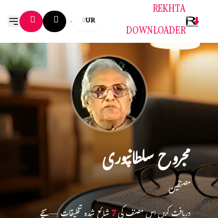
REKHTA
UR
DOWNLOADER
مجروح سلطانپوری
مصنفین
دریافت کریں اس مصنف کی
7
شائع شدہ تخلیقات — سچے