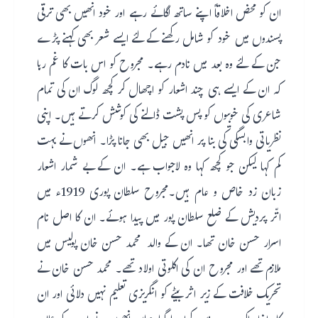
ان کو محض اخلاقاً اپنے ساتھ لگائے رہے اور خود انھیں بھی ترقی
پسندوں میں خود کو شامل رکھنے کے لئے ایسے شعر بھی کہنے پڑے
جن کے لئے وہ بعد میں نادم رہے۔ مجروح کو اس بات کا غم رہا
کہ ان کے ایسے ہی چند اشعار کو اچھال کر کچھ لوگ ان کی تمام
شاعری کی خوبیوں کو پس پشت ڈالنے کی کوشش کرتے ہیں۔ اپنی
نظریاتی وابسگی کی بنا پر انھیں جیل بھی جانا پڑا۔ انھوں نے بہت
کم کہا لیکن جو کچھ کہا وہ لاجواب ہے۔ ان کے بے شمار اشعار
زبان زد خاص و عام ہیں۔مجروح سلطان پوری 1919ء میں
اتّر پردیش کے ضلع سلطان پور میں پیدا ہوئے۔ ان کا اصل نام
اسرار حسن خان تھا۔ ان کے والد محمد حسن خان پولیس میں
ملازم تھے اور مجروح ان کی اکلوتی اولاد تھے۔ محمد حسن خان نے
تحریک خلافت کے زیر اثر بیٹے کو انگریزی تعلیم نہیں دلائی اور ان