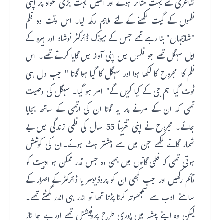
شاعری سے بہت متاثر ہوئے اور انھیں بہت بڑی تنخواہ پر اپنی
فلموں کے گیت لکھنے کے لئے ملازم رکھ لیا۔ اس وقت وہ فلم
"شاہجہاں" بنا رہے تھے جس کے میوزک ڈائرکٹر نوشاد اور ہیرو کے
ایل سہگل تھے جو فلموں میں اپنی آواز میں گایا کرتے تھے۔ اس
فلم کا مجروح کا لکھا ہوا اور سہگل کا گیا ہوا گانا " جب دل ہی
ٹوٹ گیا ہم جی کے کیا کریں گے" امر ہو گیا۔ سہگل کی وصیت
تھی کہ ان کے مرنے پر یہ گانا ان کی ارتھی کے ساتھ بجایا
جائے۔ مجروح نے اپنی تقریباً 55 سال کی فلمی زندگی میں بے
شمار گانے لکھے جن میں سے بیشتر ہٹ ہوئے۔ان کی کوشش
ہوتی تھی کہ فلمی گانوں میں بھی وہ جس قدر ممکن ہو ادبیت کو
قائم رکھیں اور جب کبھی ان کو پروڈیوسر یا ڈائرکٹر کے اصرار کے
سامنے ادب سے سمجھوتہ کرنا پڑتا تھا تو اندر ہی اندر گھٹتے تھے۔
لیکن وہ اپنے پیشہ میں پوری طرح پروفیشنل تھے اور بے جا ناز