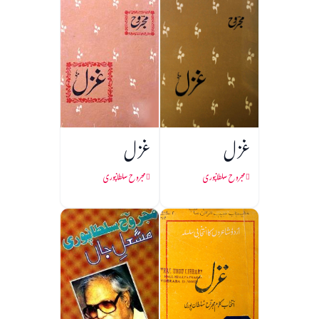
غزل
غزل
مجروح سلطانپوری
مجروح سلطانپوری