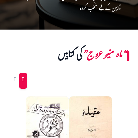
قارئین کے لیے منتخب کردہ
“ماہ منیر عروج”
کی کتابیں