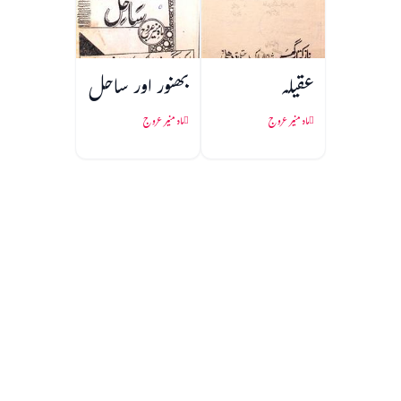
عقیلہ
بھنور اور ساحل
ماہ منیر عروج
ماہ منیر عروج