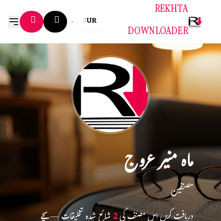
REKHTA
UR
DOWNLOADER
ماہ منیر عروج
مصنفین
دریافت کریں اس مصنف کی
2
شائع شدہ تخلیقات — سچے