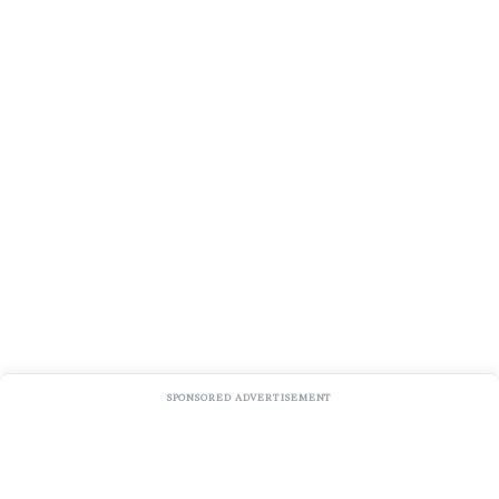
SPONSORED ADVERTISEMENT