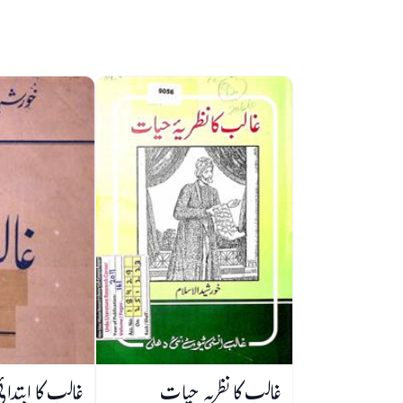
غالب کا نظریہ حیات
غالب کا ابتدائ