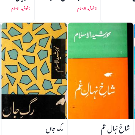
خورشید الاسلام
خورشید الاسلام
شاخ نہال غم
رگ جاں