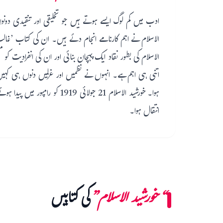
ادب میں کم لوگ ایسے ہوتے ہیں جو تخلیقی اور تنقیدی دون
الاسلام نے اہم کارنامے انجام دئے ہیں۔ ان کی کتاب ’غالب ت
الاسلام کی بطور نقاد ایک پہچان بنائی اور ان کی انفرادیت کو 
اتنی ہی اہم ہے۔ انہوں نے نظمیں اور غزلیں دنوں ہی کہی
انتقال ہوا۔
“خورشید الاسلام”
کی کتابیں