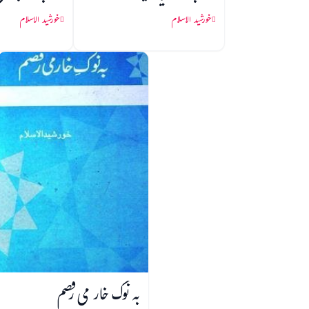
خورشید الاسلام
خورشید الاسلام
بہ نوک خار می رقصم