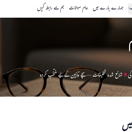
گ
ہمارے بارے میں
عام سوالات
ہم سے رابطہ کریں
م
کی
9
شائع شدہ تخلیقات — سچے قارئین کے لیے منتخب کردہ
یں