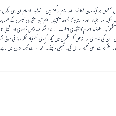
وں سطحوں پر ایک ہی شناخت اور مقام رکھتے ہیں۔ خورشید الاسلام ان ہی لوگوں م
قلید اور اجتہاد‘ اور مضامین کا مجموعہ ’تنقیدیں‘ اہم ترین تنقیدی کتابوں کے طور 
مستحکم کیا۔ خورشیدالاسلام کا تنقیدی اسلوب اور انداز فکر عبدالرحمن بجنوری اور شبلی 
ں۔ ان کی شاعری اور خاص کر نظموں میں ایک گہری فلسفیانہ فکر دوڑتی ہوئی نظ