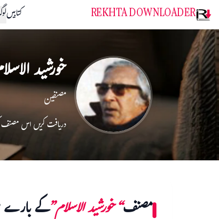
REKHTA DOWNLOADER
کتابیں
لو
خورشید الاسلا
مصنفین
دریافت کریں اس مصنف 
مصنف
“خورشید الاسلام”
کے بارے م