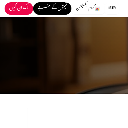
قیمتوں کے منصوبے
لاگ ان کریں
UR
کروم ایکسٹینشن