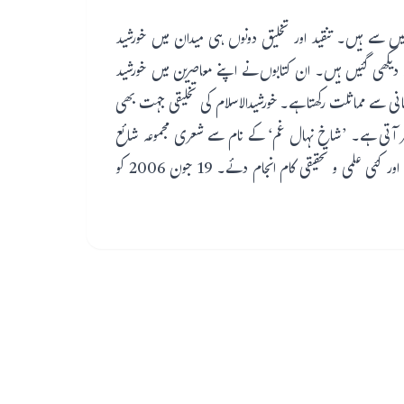
یں سے ہیں۔ تنقید اور تخلیق دونوں ہی میدان میں خورشید
پر دیکھی گئیں ہیں۔ ان کتابوں نے اپنے معاصرین میں خورشید
نعمانی سے مماثلت رکھتا ہے۔ خورشیدالاسلام کی تخلیقی جہت بھی
ر آتی ہے۔ ’شاخ نہال غم‘ کے نام سے شعری مجموعہ شائع
ہوا۔ خورشید الاسلام 21 جولائی 1919 کو رامپور میں پیدا ہوئے۔ علیگڑہ سے اعلی تعلیم حاصل کی۔ تعلیمی وظیفے پر کچھ عرصے تک لندن میں رہے اور کئی علمی و تحقیقی کام انجام دئے۔ 19 جون 2006 کو