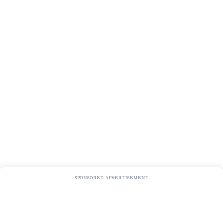
SPONSORED ADVERTISEMENT