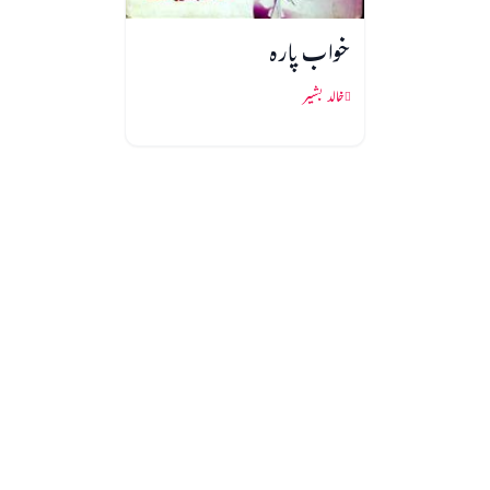
خواب پارہ
خالد بشیر