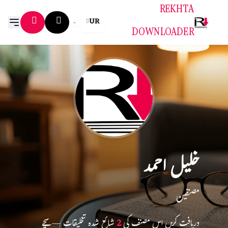
REKHTA
UR
DOWNLOADER
خلیل احمد
مصنفین
دریافت کریں اس مصنف کی
2
شائع شدہ تخلیقات — سچے