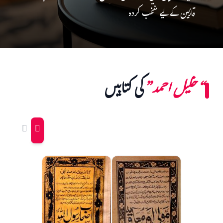
قارئین کے لیے منتخب کردہ
“خلیل احمد”
کی کتابیں