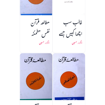
غالب سب
مطالعہ قرآن
اچھا کہیں جسے
نفس مطمئنہ
کرار حسین
کرار حسین