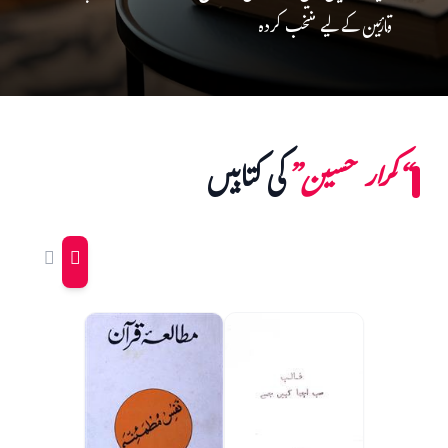
قارئین کے لیے منتخب کردہ
“کرار حسین”
کی کتابیں