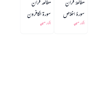
مطالعۂ قرآن
مطالعہ قرآن
سورۂ اخلاص
سورۃ الکافرون
کرار حسین
کرار حسین