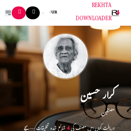
REKHTA
UR
DOWNLOADER
کرار حسین
مصنفین
دریافت کریں اس مصنف کی
4
شائع شدہ تخلیقات — سچے