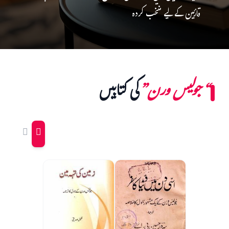
قارئین کے لیے منتخب کردہ
“جولیس ورن”
کی کتابیں