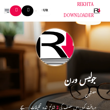
REKHTA
UR
DOWNLOADER
جولیس ورن
مصنفین
دریافت کریں اس مصنف کی
2
شائع شدہ تخلیقات — سچے