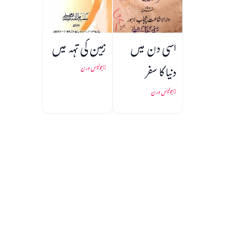
اسی دن میں
زمین کی تہہ میں
دنیا کا سفر
جولیس ورن
جولیس ورن