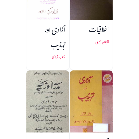
اخلاقیات
آزادی اور
تہذیب
جان ڈیوی
جان ڈیوی