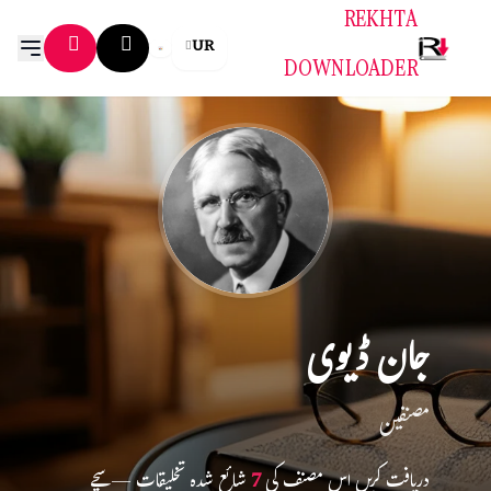
REKHTA
UR
DOWNLOADER
جان ڈیوی
مصنفین
دریافت کریں اس مصنف کی
7
شائع شدہ تخلیقات — سچے