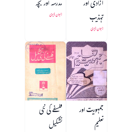
آزادی اور
مدرسہ اور بچہ
تہذیب
جان ڈیوی
جان ڈیوی
جمہوریت اور
فلسفے کی نئی
تعلیم
تشکیل