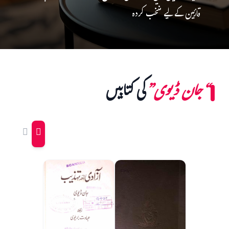
قارئین کے لیے منتخب کردہ
“جان ڈیوی”
کی کتابیں