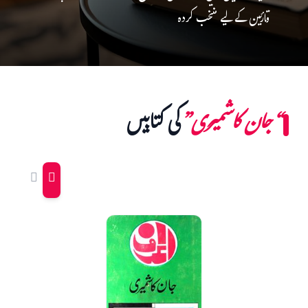
قارئین کے لیے منتخب کردہ
“جان کاشمیری”
کی کتابیں