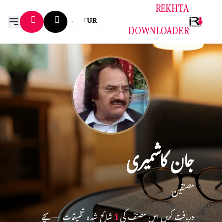
REKHTA
UR
DOWNLOADER
جان کاشمیری
مصنفین
دریافت کریں اس مصنف کی
1
شائع شدہ تخلیقات — سچے