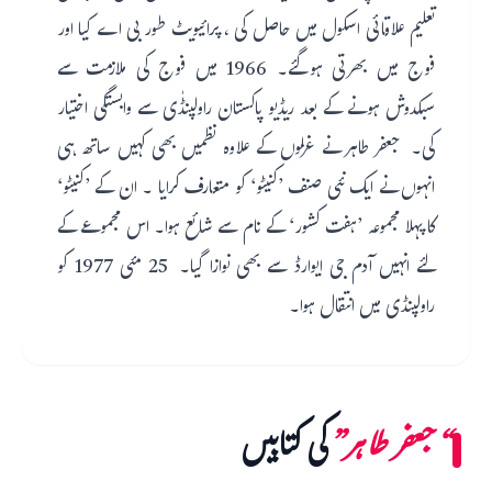
تعلیم علاقائی اسکول میں حاصل کی ، پرائیویٹ طور بی اے کیا اور
فوج میں بھرتی ہوگئے۔ 1966 میں فوج کی ملازمت سے
سبکدوش ہونے کے بعد ریڈیو پاکستان راولپنڈٰی سے وابستگی اختیار
کی۔ جعفر طاہر نے غزلوں کے علاوہ نظمیں بھی کہیں ساتھ ہی
انہوں نے ایک نئی صنف ’کنیٹو‘ کو متعارف کرایا ۔ ان کے ’کنیٹو‘
کا پہلا مجموعہ ’ہفت کشور‘ کے نام سے شائع ہوا۔ اس مجموعے کے
لئے انہیں آدم جی ایوارڈ سے بھی نوازا گیا۔ 25 مئی 1977 کو
راولپنڈی میں انتقال ہوا۔
“جعفر طاہر”
کی کتابیں