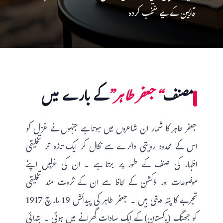
قارئین کے لیے منتخب کردہ
مصنف
“جعفر طاہر”
کے بارے میں
جعفر طاہر کا شمار ان شاعروں میں ہوتا ہے جنہوں نے غزل کو
اس کے محدود روایتی دائرے سے نکال کر ایک تازہ تر تخلیقی
اظہار کی صنف کے طور پر برتا ہے ۔ ان کی غزلیں اپنے
موضوعات اور ڈکشن کے لحاظ سے ان کے ثروت مند تخلیقی
تجربے کا پتہ دیتی ہیں ۔ جعفر طاہر کی پیدائش 19 مارچ 1917
کو جھنگ (پاکستان) کے ایک سادات گھرانے میں ہوئی ۔ ابتدائی