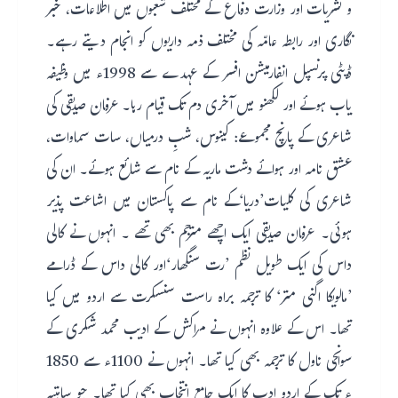
و نشریات اور وزارت دفاع کے مختلف شعبوں میں اطلاعات، خبر
نگاری اور رابطہ عامّہ کی مختلف ذمہ داریوں کو انجام دیتے رہے۔
ڈپٹی پرنسپل انفارمیشن افسر کے عہدے سے 1998ء میں وظیفہ
یاب ہوئے اور لکھنو میں آخری دم تک قیام رہا۔ عرفان صدیقی کی
شاعری کے پانچ مجموعے: کینوس، شبِ درمیاں، سات سماوات،
عشق نامہ اور ہوائے دشت ماریہ کے نام سے شائع ہوئے۔ ان کی
شاعری کی کلیات’دریا‘کے نام سے پاکستان میں اشاعت پذیر
ہوئی۔ عرفان صدیقی ایک اچھے مترجم بھی تھے ۔ انہوں نے کالی
داس کی ایک طویل نظم ’رت سنگھار‘اور کالی داس کے ڈرامے
’مالویکا اگنی متر‘ کا ترجمہ براہ راست سنسکرت سے اردو میں کیا
تھا۔ اس کے علاوہ انہوں نے مراکش کے ادیب محمد شکری کے
سوانحی ناول کا ترجمہ بھی کیا تھا۔ انہوں نے 1100ء سے 1850
ء تک کے اردو ادب کا ایک جامع انتخاب بھی کیا تھا۔ جو ساہتیہ