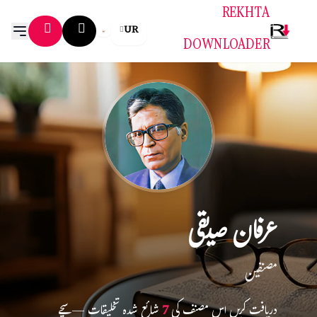
REKHTA
UR
DOWNLOADER
عرفان صدیقی
مصنفین
دریافت کریں اس مصنف کی
7
شائع شدہ تخلیقات — سچے