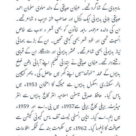
مارہروی کے شاگرد تھے۔ عرفان صدیقی کے والد مولوی سلمان احمد
صدیقی ہلالی بدایونی ایک وکیل اور صاحب طرز ادیب و شاعر تھے۔
ان کی والدہ مرحومہ رابعہ خاتون کو بھی شعر و ادب سے خاص
انسیت تھی اور خود شعر بھی کہتی تھیں۔ ان کے بڑے بھائی
نیاز بدایونی بھی شاعر تھے۔ محشر بدایونی اور دلاورفگار ان کے قریبی
رشتےدار تھے۔عرفان صدیقی نے ابتدائی تعلیم اپنے آبائی وطن ضلع
بدایوں کے محلہ ”سُوتھا“میں اپنے گھر میں حاصل کی۔ پھر کرسچین
ہائر سکنڈری اسکول بدایوں سے میٹرک کا امتحان 1953ء میں
پاس کیا۔ حافظ صدیق میسٹن اسلامیہ انٹر کالج بدایوں سے انٹر
میڈیٹ، بریلی کالج بریلی سے1957ء میں بی۔اے اور 1959ء
میں ایم۔اے کیا۔ انڈین انسٹی ٹیوٹ آف ماس کمیونی کیشن سے
صحافت کا ڈپلوما کیا۔ 1962ء میں حکومت ہند کے محکمہ اطلاعات