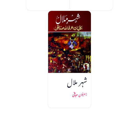
شہر ملال
عرفان صدیقی