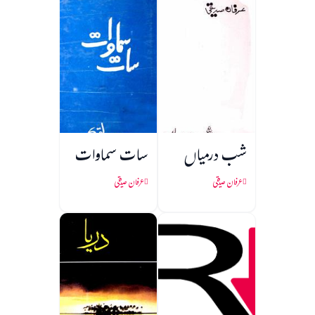
شب درمیاں
سات سماوات
عرفان صدیقی
عرفان صدیقی