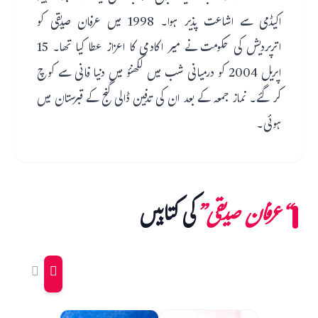
اکیڈمی سے اشاعت پذیر ہوا۔ 1998 میں عرفان صدیقی کو
اترپردیش کی حکومت نے میر اکادمی کا اعزاز عطا کیا تھا۔ 15
اپریل 2004 کو درمیانی شب میں لکھنؤ میں دنیا فانی سے کوچ
کر گئے۔ نماز جمعہ کے بعد ان کی تدفین ڈالی گنج کے قبرستان میں
ہوئی۔
“عرفان صدیقی”
کی کتابیں