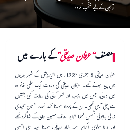
قارئین کے لیے منتخب کردہ
مصنف
“عرفان صدیقی”
کے بارے میں
عرفان صدیقی 8 جنوری 1939ء میں اترپردیش کے شہر بدایوں
میں پیدا ہوئے تھے۔ عرفان صدیقی کی ولادت ایک علمی خانوادہ
میں ہوئی، جس میں مذہب اور شعر گوئی کی روایت کئی پشتوں
سے چلی آرہی تھی۔ ان کے پردادا مولانا محمد انصار حسین حمیدی
زلالی بدایونی شمس العلما خواجہ الطاف حسین حالی کے شاگرد تھے
اور دادا مولوی اکرام احمد شاد صدیقی، مولانا سید علی احسن