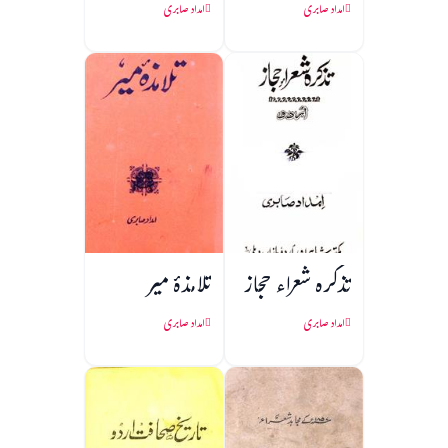
امداد صابری
امداد صابری
تذکرہ شعراء حجاز
تلامذۂ میر
امداد صابری
امداد صابری