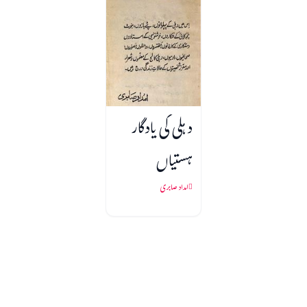
دہلی کی یادگار
ہستیاں
امداد صابری