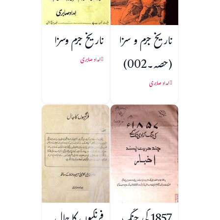
تاریخ جرم و سزا
تاریخ جرم وسزا
(حصہ۔002)
امداد صابری
امداد صابری