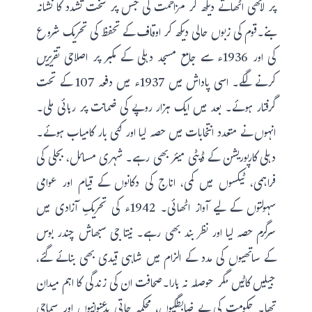
پر لاٹھی اٹھاتے دیکھ کر مزاحمت کی جس پر سخت تشدد کا نشانہ
بنے۔قوم کی زبوں حالی دیکھ کر اوقاف کے تحفظ کی تحریک شروع
کی اور 1936ء سے جامع مسجد دہلی کے مکبر پر اصلاحی تقریریں
کرنے لگے۔ اسی پاداش میں 1937ء میں دفعہ 107 کے تحت
گرفتار ہوئے۔ بعد میں ایک ہزار روپے کی ضمانت پر رہائی ملی۔
انہوں نے متعدد انتخابات میں حصہ لیا اور کئی بار کامیاب ہوئے۔
دہلی کارپوریشن کے ڈپٹی میئر بھی رہے۔ شہری مسائل، بجلی کی
فراہمی، ٹیکسوں میں کمی، اناج کی دکانوں کے قیام اور عوامی
سہولتوں کے لیے آواز اٹھائی۔ 1942ء کی تحریکِ آزادی میں
سرگرم حصہ لیا اور نظر بند بھی رہے۔ نیتا جی سبھاش چندر بوس
کے ساتھیوں کی مدد کے الزام میں شاہی قیدی بھی بنائے گئے،
جیلیں کاٹیں مگر حوصلہ نہ ہارا۔صحافت ان کی زندگی کا اہم میدان
تھا۔ حکومت کی بے ضابطگیوں، محکمہ جاتی بدعنوانیوں اور سماجی