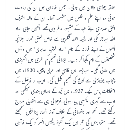
علاقہ چوڑی والان میں ہوئی۔ جس خاندان میں ان کی ولادت
ہوئی وہ اپنے علم و فضل میں مشہور تھا۔ ان کے والد اشرف
الحق صابری اپنے عہد کے مشہور عالم دین تھے، انھیں حاجی امداد
اللہ مہاجر مکی اور رشید احمد گنگوہی سے خاص تعلق تھا۔ چنانچہ
انھوں نے اپنے فرزند کے نام "امداد الرشید صابری" میں دونوں
شخصیتوں کے نام یکجا کر دیے۔ ابتدائی تعلیم کم عمری میں انگریزی
میں دلائی گئی۔ سہارنپور میں فارسی اور عربی پڑھی، 1930ء میں
پنجاب یونیورسٹی سے کالج کی تعلیم مکمل کی۔ ادیب و فاضل کے
امتحانات پاس کیے۔ 1937ء میں قید کے دوران ہندی سیکھی اور
ادب سے گہری دلچسپی پیدا ہوئی۔نوجوانی ہی سے انقلابی مزاج
رکھتے تھے۔ ظلم اور ناانصافی کے خلاف آواز اٹھانا اپنا فرض سمجھتے
تھے۔ سترہ برس کی عمر میں ایک انگریز پولیس افسر کو ایک خاتون