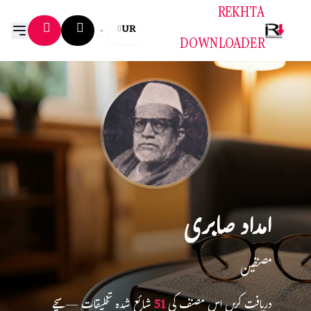
REKHTA
UR
DOWNLOADER
امداد صابری
مصنفین
دریافت کریں اس مصنف کی
51
شائع شدہ تخلیقات — سچے