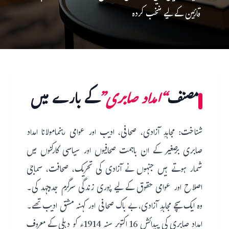
قارئین کے لیے منتخب کردہ
مصنف
“امداد صابری”
کے بارے میں
شناخت: مجاہدِ آزادی، صحافی، ادیب اور عوامی رہنمامولانا امداد
صابری برصغیر کے ان باہمت صحافیوں اور سیاسی کارکنوں میں
شمار ہوتے ہیں جنہوں نے آزادی کی تحریک، صحافت، سماجی
اصلاح اور عوامی حقوق کے لیے پوری زندگی سرگرم جدوجہد کی۔
وہ ایک سچے مجاہدِ آزادی، بے باک صحافی اور کہنہ مشق ادیب تھے۔
امداد صابری کی پیدائش 16 اکتوبر سنہ 1914ء کو دہلی کے معروف