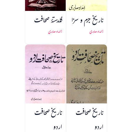
تاریخ جرم و سزا
گلدستۂ صحافت
امداد صابری
امداد صابری
تاریخ صحافت
تاریخ صحافت
اردو
اردو