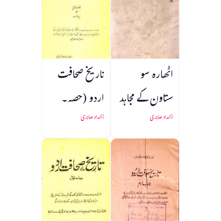
اٹھارہ سو
تاریخ صحافت
ستاون کے مجاہد
اردو (حصہ۔
شعراء
001)
امداد صابری
امداد صابری