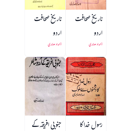
تاریخ صحافت
تاریخ صحافت
اردو
اردو
امداد صابری
امداد صابری
رسول خدا کا
جنوبی افریقہ کے