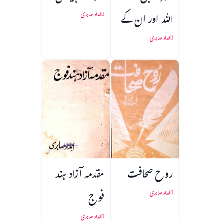
اللہ اور ان کے
امداد صابری
خلفا
امداد صابری
روح صحافت
مقدمہ آزاد ہند
فوج
امداد صابری
امداد صابری