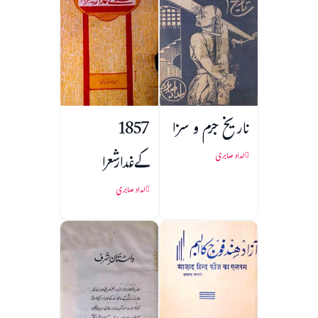
تاریخ جرم و سزا
1857
کےغدارشعرا
امداد صابری
امداد صابری