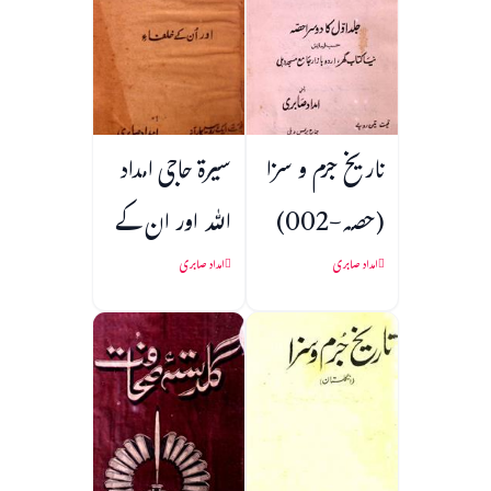
تاریخ جرم و سزا
سیرۃ حاجی امداد
(حصہ-002)
اللہ اور ان کے
خلفا
امداد صابری
امداد صابری