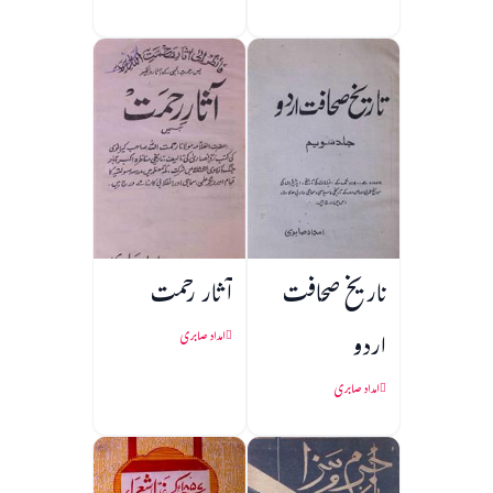
تاریخ صحافت
آثار رحمت
اردو
امداد صابری
امداد صابری