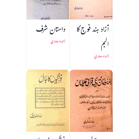
آزاد ہند فوج کا
داستان شرف
البم
امداد صابری
امداد صابری