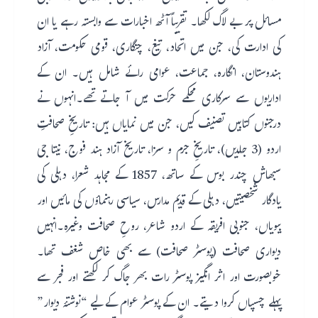
مسائل پر بے لاگ لکھا۔ تقریباً آٹھ اخبارات سے وابستہ رہے یا ان
کی ادارت کی، جن میں اتحاد، تیغ، چنگاری، قومی حکومت، آزاد
ہندوستان، انگارہ، جماعت، عوامی رائے شامل ہیں۔ ان کے
اداریوں سے سرکاری محکمے حرکت میں آ جاتے تھے۔انہوں نے
درجنوں کتابیں تصنیف کیں، جن میں نمایاں ہیں: تاریخِ صحافتِ
اردو (3 جلدیں)، تاریخِ جرم و سزا، تاریخ آزاد ہند فوج، نیتا جی
سبھاش چندر بوس کے ساتھ، 1857 کے مجاہد شعرا، دہلی کی
یادگار شخصیتیں، دہلی کے قدیم مدارس، سیاسی رہنماؤں کی مائیں اور
بیویاں، جنوبی افریقہ کے اردو شاعر، روحِ صحافت وغیرہ۔انہیں
دیواری صحافت (پوسٹر صحافت) سے بھی خاص شغف تھا۔
خوبصورت اور اثر انگیز پوسٹر رات بھر جاگ کر لکھتے اور فجر سے
پہلے چسپاں کروا دیتے۔ ان کے پوسٹر عوام کے لیے “نوشتۂ دیوار”