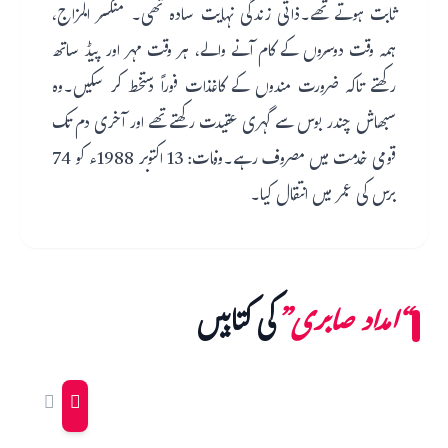
ثابت ہوتے تھے۔ذاتی زندگی نہایت سادہ تھی۔ منکسر المزاج،
ہمہ وقت دوسروں کے کام آنے والے، ہر وقت مہر اور پیڈ ساتھ
رکھتے تاکہ ضرورت مندوں کے کاغذات فوراً دستخط کر سکیں۔وہ
سبھاش چندر بوس سے گہری عقیدت رکھتے تھے اور آخری دم تک
قومی خدمت میں مصروف رہے۔وفات: 13 اکتوبر 1988ء کو 74
برس کی عمر میں انتقال کیا۔
“امداد صابری”
کی کتابیں