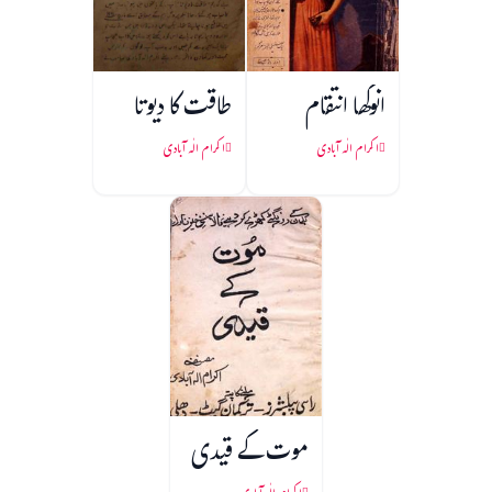
انوکھا انتقام
طاقت کا دیوتا
اکرام الٰہ آبادی
اکرام الٰہ آبادی
موت کے قیدی