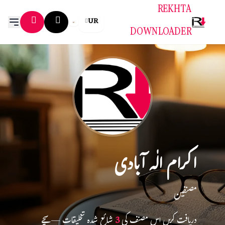
REKHTA
UR
DOWNLOADER
اکرام الٰہ آبادی
مصنفین
دریافت کریں اس مصنف کی
3
شائع شدہ تخلیقات — سچے