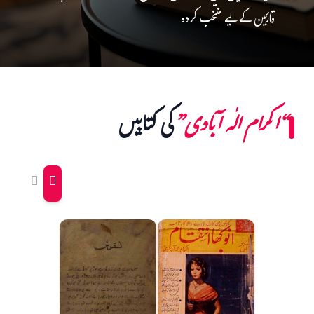
قارئین کے لیے منتخب کردہ
“اکرام الٰہ آبادی”
کی کتابیں