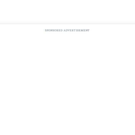
SPONSORED ADVERTISEMENT