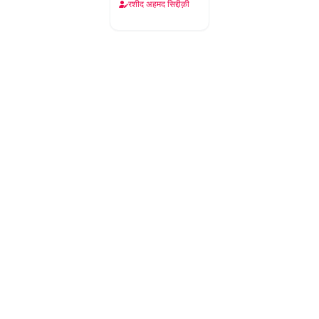
तसव्वुर
रशीद अहमद सिद्दीक़ी