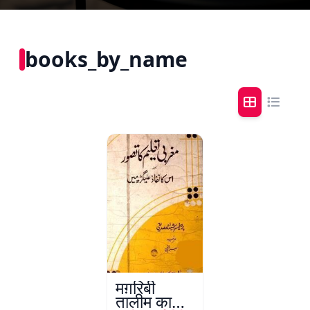
books_by_name
मग़रिबी
तालीम का