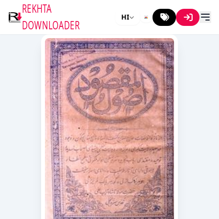
REKHTA
HI
DOWNLOADER