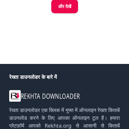
और देखें
रेख्ता डाउनलोडर के बारे में
REKHTA DOWNLOADER
रेख्ता डाउनलोडर एक क्लिक में मुफ्त में ऑनलाइन रेख्ता किताबें
डाउनलोड करने के लिए आपका ऑनलाइन टूल है। हमारा
प्लेटफ़ॉर्म आपको Rekhta.org से आसानी से किताबें