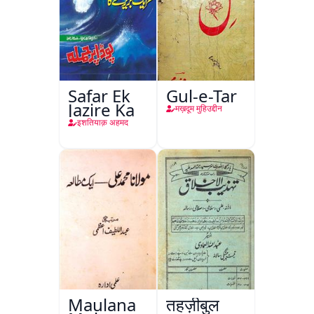
Safar Ek
Gul-e-Tar
Jazire Ka
मख़दूम मुहिउद्दीन
इशतियाक़ अहमद
Maulana
तहज़ीबुल