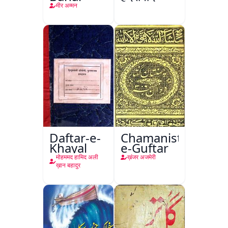
मीर अम्मन
Daftar-e-
Chamanistan-
Khayal
e-Guftar
मोहममद हामिद अली
ख़ंजर अजमेरी
ख़ान बहादुर