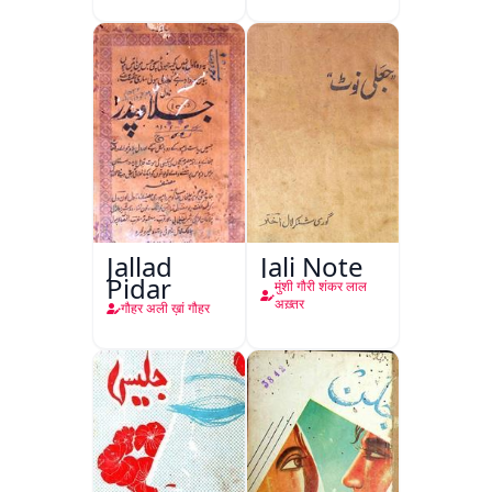
Jallad
Jali Note
Pidar
मुंशी गौरी शंकर लाल
अख़्तर
गौहर अली ख़ां गौहर