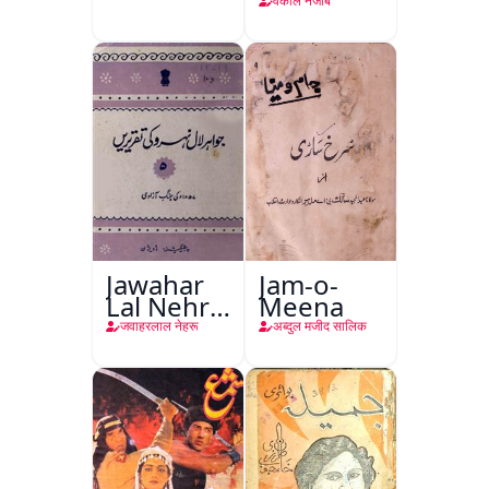
वकील नजीब
Jawahar
Jam-o-
Lal Nehru
Meena
Ki
जवाहरलाल नेहरू
अब्दुल मजीद सालिक
Taqreeren
(Jang-e-
Azadi)