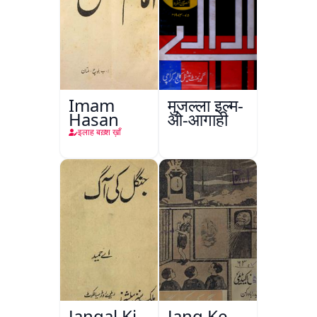
Imam
मुजल्ला इल्म-
Hasan
ओ-आगाही
इलाह बख़्श ख़ाँ
Jangal Ki
Jang Ke