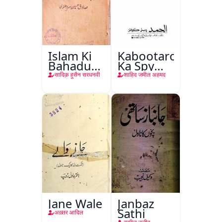
Islam Ki
Kabootaron
Bahadur
Ka Spy
Shahzadiyan
Plan
सादिक़ हुसैन सरधनवी
शाहिद जमील अहमद
Jane Wale
Janbaz
Sathi
अख़्तर आदिल