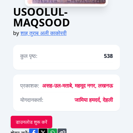
USOOLUL-
MAQSOOD
by
शाह तुराब अली काकोरवी
कुल पृष्ठ:
538
प्रकाशक:
असह-उल-मताबे, महमूद नगर, लखनऊ
योगदानकर्ता:
जामिया हमदर्द, देहली
डाउनलोड शुरू करें
शेयर करें: