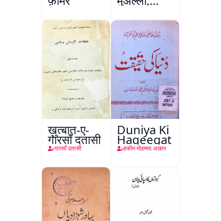
फ़ार्मर
मुअल्ला,
कानपुर
ख़ुत्बात-ए-
Duniya Ki
गारसाँ दतासी
Haqeeqat
गारसाँ दतासी
हकीम मोहम्मद अख़्तर