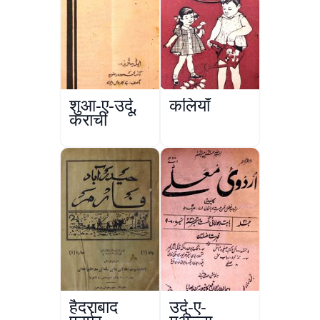
शुआ-ए-उर्दू,
कलियाँ
कराची
हैदराबाद
उर्दू-ए-