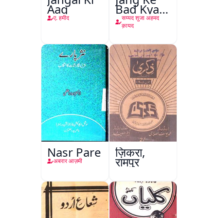
Aag
Bad Kya
Hoga
ए. हमीद
सय्यद शुजा अहमद
क़ायद
Nasr Pare
ज़िकरा,
रामपुर
अबरार आज़मी