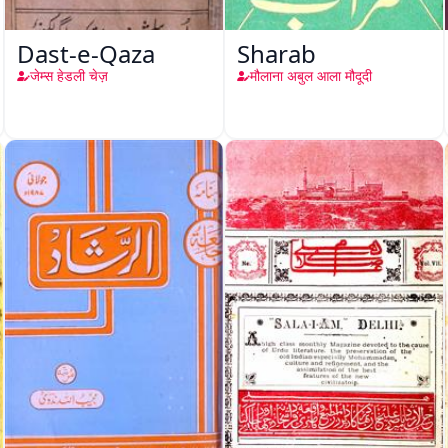
Dast-e-Qaza
Sharab
जेम्स हेडली चेज़
मौलाना अबुल आला मौदूदी