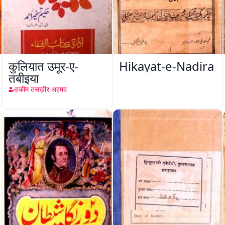
कुलियात उमूर-ए-
Hikayat-e-Nadira
तबीइया
हकीम तसख़ीर अहमद