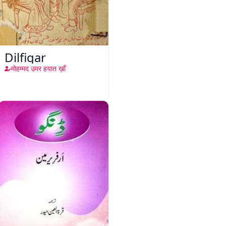
Dilfigar
मोहम्मद उमर हयात ख़ाँ