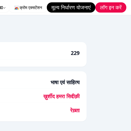
मूल्य निर्धारण योजनाएं
लॉग इन करें
HI
क्रोम एक्सटेंशन
229
भाषा एवं साहित्य
ख़ुर्शीद हमरा सिद्दीक़ी
रेख़्ता