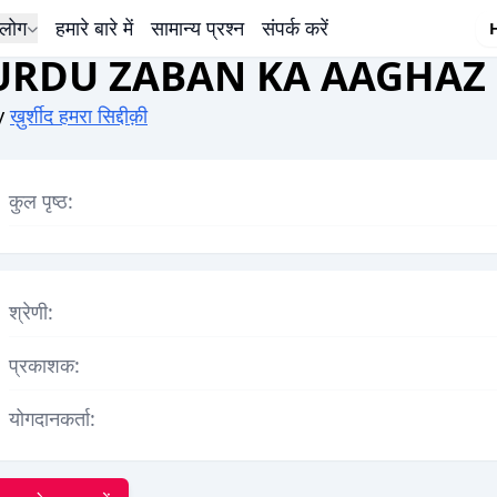
लोग
हमारे बारे में
सामान्य प्रश्न
संपर्क करें
URDU ZABAN KA AAGHAZ
y
ख़ुर्शीद हमरा सिद्दीक़ी
कुल पृष्ठ:
श्रेणी:
प्रकाशक:
योगदानकर्ता: