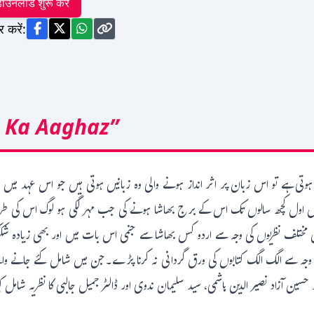
ाउनलोड शुरू करें
र करें:
 Ka Aaghaz”
 ہوتی ہے تو اس زبان پر اثر انداز ہونے والی وہ زبانیں ہوتی ہیں جو اس عہد میں 
ول اول کچھ سالوں تک اس کے برج بھاشا ہونے کی جب مہر لگی ہو لوگ اس کی طرف م
یں مختلف نظریوں کی وجہ سے اردو کس بھاشا سے جنمی اس بات میں اور بھی زیادہ 
ی وجہ سے الگ الگ کتابوں کی ورق گردانی نہ کرنا پڑے۔جن میں شامل کئے جانے والے 
حسین آزاد نصیر الدین ہاشمی، سید سلیمان ندوی اور ڈالٹر جمیل جالبی کا نظریہ شامل کی