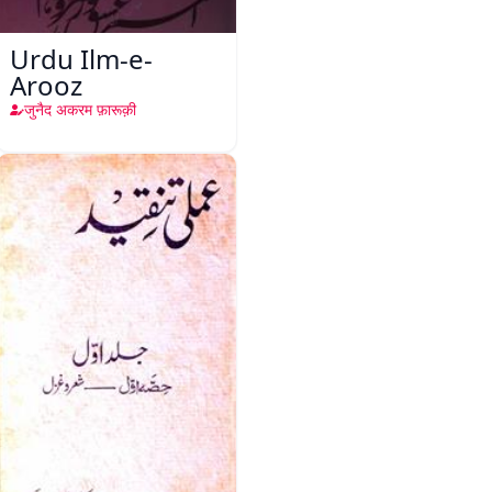
Urdu Ilm-e-
Arooz
जुनैद अकरम फ़ारूक़ी