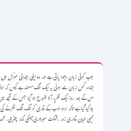
جب کوئی زبان وجود پاتی ہے اور وہ اپنی ابتدائی منزل میں
ابتداء کس زبان سے ہوئی یہ ایک الگ مسئلہ ہے کیوں کہ ا
اس کے بعد روز ایک نظریہ آنا شروع ہو گیا جس کے نتیجہ م
جا کیا گیا ہے تاکہ اردو ادب کے قاری کو الگ الگ نظرئے ک،
محیی الدین قادری زور ،شوکت سبزواری،سینٹی کمار چٹرجی، محمد 