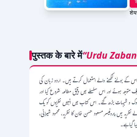
ड
शेय
पुस्तक के बारे में
“Urdu Zaban
اس کے بولنے لکھنے والے استعمال کرتے ہیں۔ اردو زبان کی
توجہ ہوئے اور اس سلسلے میں دقیق مطالعہ شروع کیا اور
شکوک و شبہات بڑھ گئے۔ اس کتاب میں انہیں نظریوں کو یک
نظریہ ہیں پروفیسر مسعود حسن خان کا نظریہ، محمود شیرانی
ا گیا ہے۔