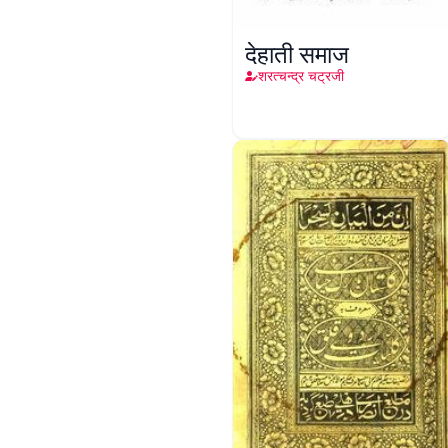
देहाती समाज
शरत्चन्द्र चट्रजी