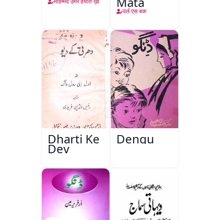
Mata
मोहम्मद उमर हयात ख़ाँ
पर्ल एस बक
Dharti Ke
Dengu
Dev