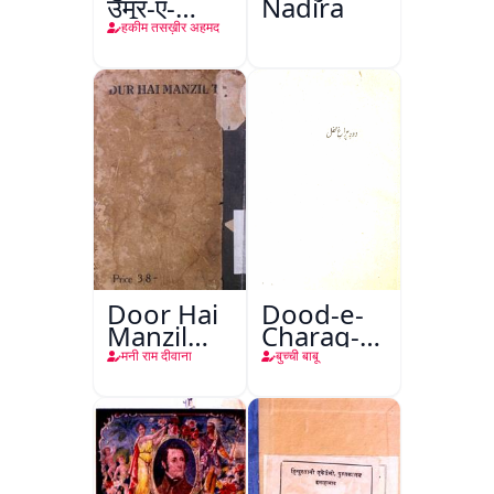
उमूर-ए-
Nadira
तबीइया
हकीम तसख़ीर अहमद
Door Hai
Dood-e-
Manzil
Charag-e-
Teri
Mahfil
मनी राम दीवाना
बुच्ची बाबू