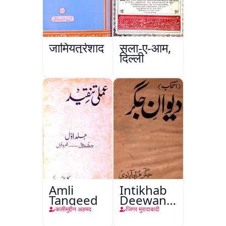
जामियतुर्रशाद
सला-ए-आम,
दिल्ली
Amli
Intikhab
Tanqeed
Deewan-
e-Jigar
कलीमुद्दीन अहमद
जिगर मुरादाबादी