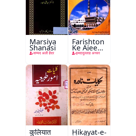
Marsiya
Farishton
Shanasi
Ke Ajeeb
Halat
सय्यद अली हैदर
इमदादुल्लाह अनवर
कुलियात
Hikayat-e-