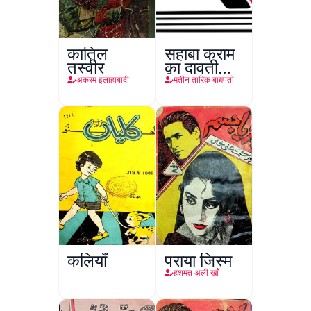
कातिल
सहाबा कराम
तस्वीर
का दावती
किरदार
अकरम इलाहाबादी
मतीन तारिक़ बाग़पती
कलियाँ
पराया जिस्म
हशमत अली खाँ