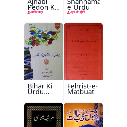
Ajnabi
Shahnama-
Pedon Ke
e-Urdu
Saye
बशीर बद्र
मूल चंद मुंशी
Bihar Ki
Fehrist-e-
Urdu
Matbuat
Kitabon
Ka
Ishariya