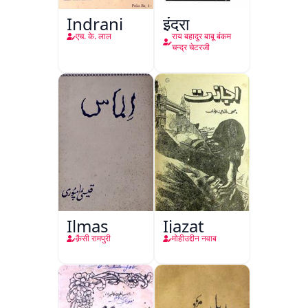
Indrani
इंद्रा
एच. के. लाल
राय बहादुर बाबू बंकम
चन्द्र चेटरजी
Ilmas
Ijazat
क़ैसी रामपुरी
मोहीउद्दीन नवाब