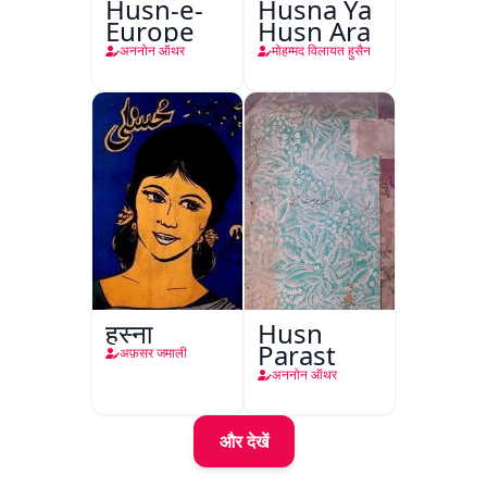
Husn-e-
Husna Ya
Europe
Husn Ara
अननोन ऑथर
मोहम्मद विलायत हुसैन
हुस्ना
Husn
Parast
अफ़सर जमाली
अननोन ऑथर
और देखें