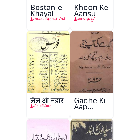
Bostan-e-
Khoon Ke
Khayal
Aansu
सय्यद नादिर अली सैफ़ी
अशफ़ाक़ हुसैन
लैल ओ नहार
Gadhe Ki
Aap
मेरी कोलियर
Beetee