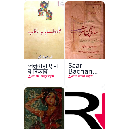
जलवाहा ए पा
Saar
ब रिकाब
Bachan
Nasr
डाॅ. फ़े. अब्दुर रहीम
राधा स्वामी सहाय