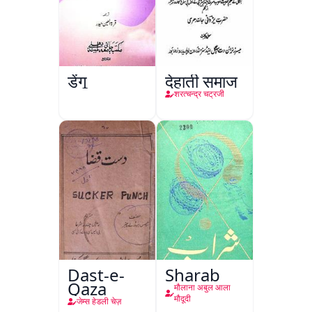
डेंगू
देहाती समाज
शरत्चन्द्र चट्रजी
Dast-e-
Sharab
Qaza
मौलाना अबुल आला
मौदूदी
जेम्स हेडली चेज़