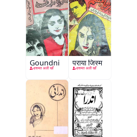
Goundni
पराया जिस्म
हशमत अली खाँ
हशमत अली खाँ