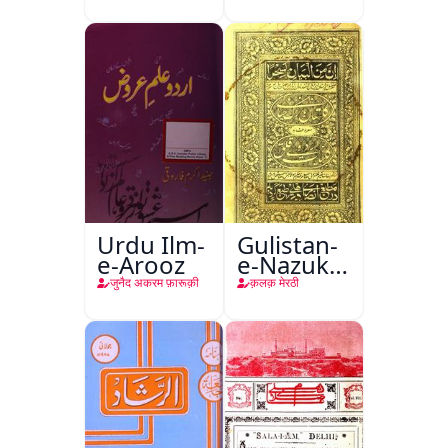
Urdu Ilm-
Gulistan-
e-Arooz
e-Nazuk
Khayal
जुनैद अकरम फ़ारूक़ी
क़लक़ मेरठी