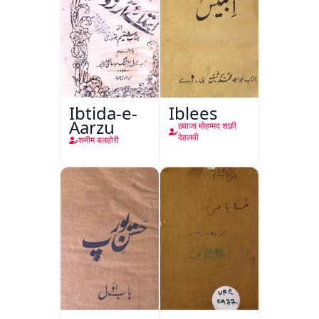
Ibtida-e-
Iblees
Aarzu
ख़्वाजा मोहम्मद शफ़ी
देहलवी
शमीम बलहोरी