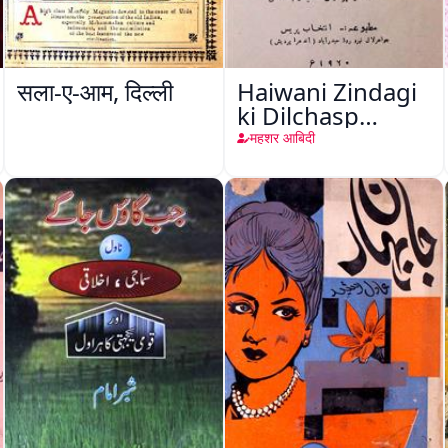
सला-ए-आम, दिल्ली
Haiwani Zindagi
ki Dilchasp
Baatein
महशर आबिदी