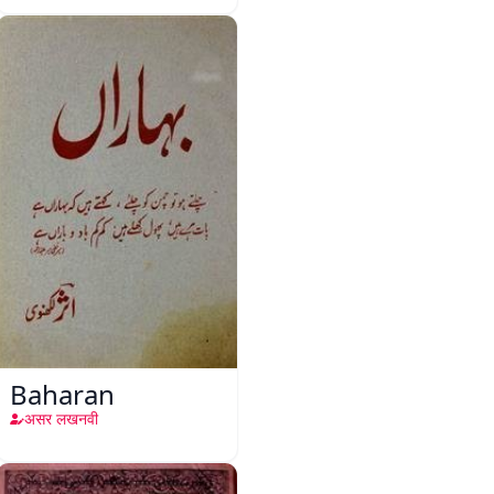
Baharan
असर लखनवी