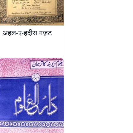
अहल-ए-हदीस गज़ट