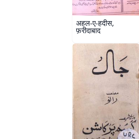
अहल-ए-हदीस,
फ़रीदाबाद