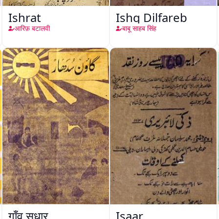
Ishrat
Ishq Dilfareb
आरिफ़ बटालवी
बाबू साहब सिंह
गाँव सुधार
Isaar