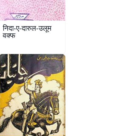
निदा-ए-दारुल-उलूम
वक्फ