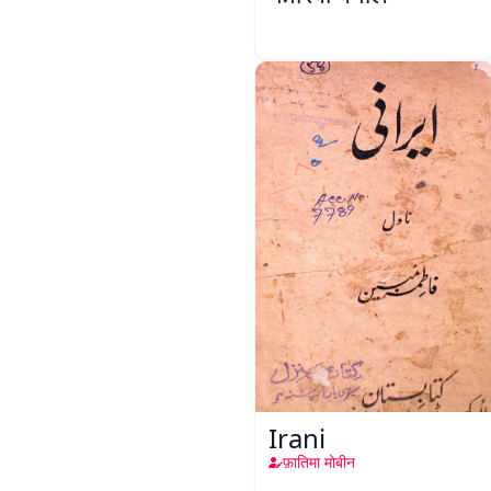
Irani
फ़ातिमा मोबीन