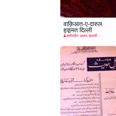
वाक़िआत-ए-दारुल
हुकूमत दिल्ली
बशीरुद्दीन अहमद देहलवी