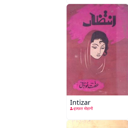
Intizar
इफ़्फ़त मोहानी