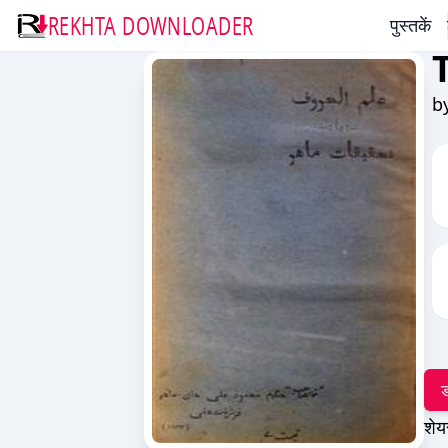
REKHTA DOWNLOADER
पुस्तकें
b
ड
शेय