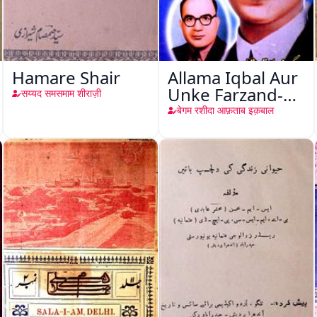
Hamare Shair
Allama Iqbal Aur
Unke Farzand-e-
सय्यद समसमाम शीराज़ी
Akabar Aftab
बेगम रशीदा आफ़ताब इक़बाल
Iqbal