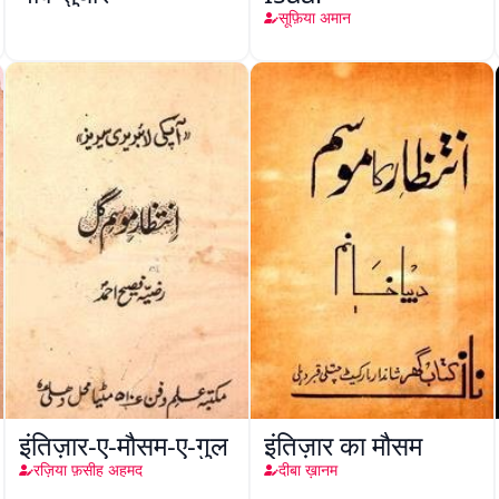
सूफ़िया अमान
इंतिज़ार-ए-मौसम-ए-गुल
इंतिज़ार का मौसम
रज़िया फ़सीह अहमद
दीबा ख़ानम