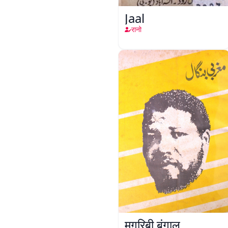
Jaal
रानो
मग़रिबी बंगाल