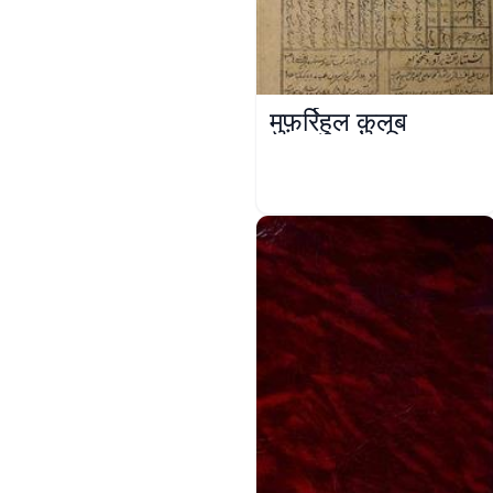
मुफ़र्रिहुल क़ुलूब