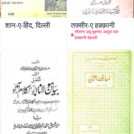
शान-ए-हिंद, दिल्ली
तफ़्सीर-ए हक़्क़ानी
मौलाना अबू मुहम्मद अब्दुल हक़
हक्क़ानी देहलवी