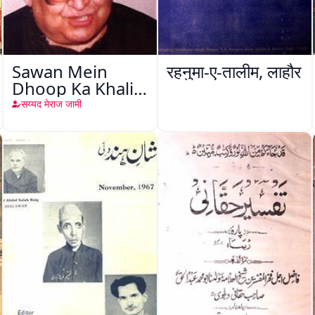
Sawan Mein
रहनुमा-ए-तालीम, लाहौर
Dhoop Ka Khaliq
: Viddiya Sagar
सय्यद मेराज जामी
Aanand