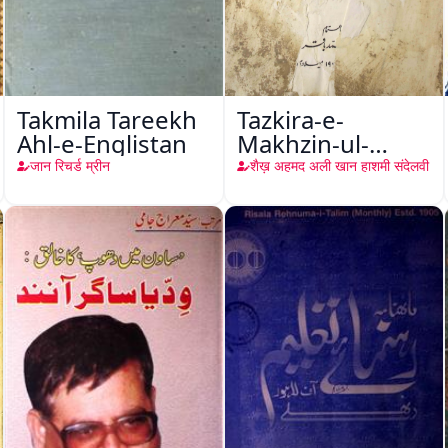
Takmila Tareekh
Tazkira-e-
Ahl-e-Englistan
Makhzin-ul-
Gharaib
जान रिचर्ड म्रीन
शैख़ अहमद अली खान हाशमी संदेलवी