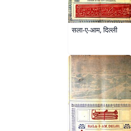
सला-ए-आम, दिल्ली