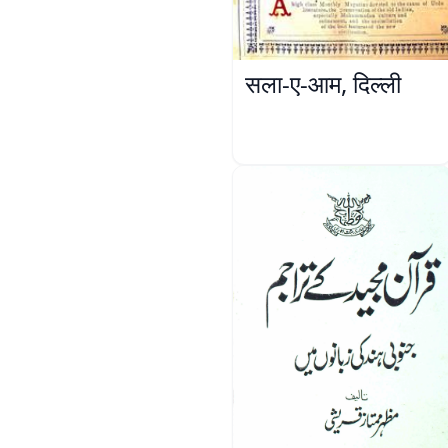
सला-ए-आम, दिल्ली