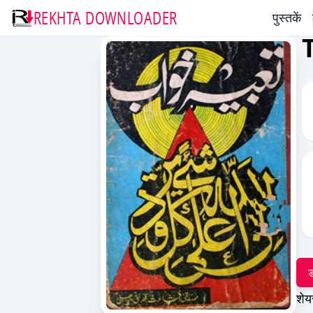
REKHTA DOWNLOADER
पुस्तकें
ड
शेय