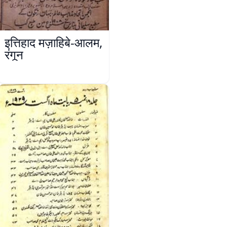
इत्तिहाद मज़ाहिबे-आलम,
रंगून