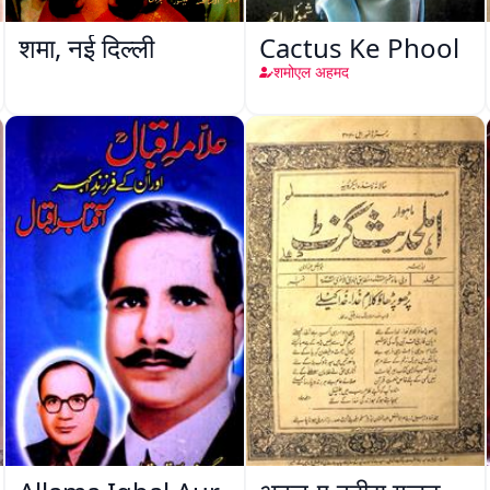
शमा, नई दिल्ली
Cactus Ke Phool
शमोएल अहमद