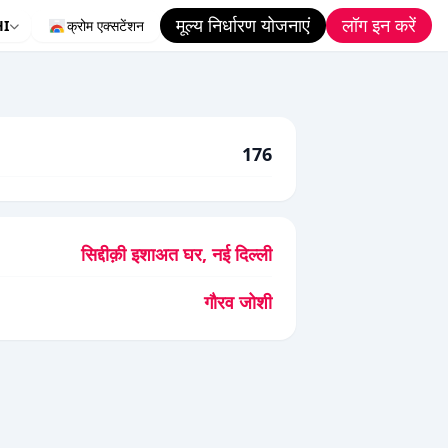
मूल्य निर्धारण योजनाएं
लॉग इन करें
HI
क्रोम एक्सटेंशन
176
सिद्दीक़ी इशाअत घर, नई दिल्ली
गौरव जोशी