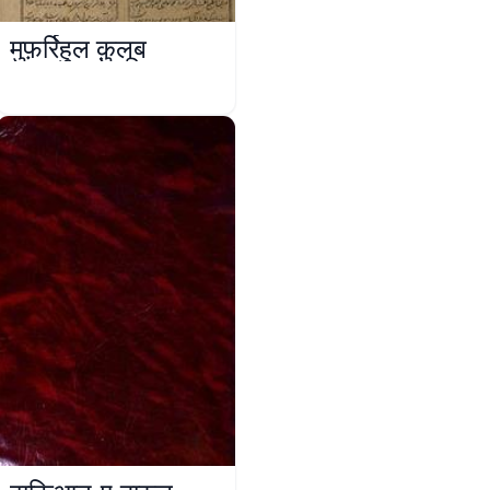
मुफ़र्रिहुल क़ुलूब