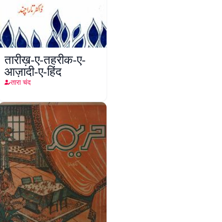
तारीख़-ए-तहरीक-ए-
आज़ादी-ए-हिंद
तारा चंद