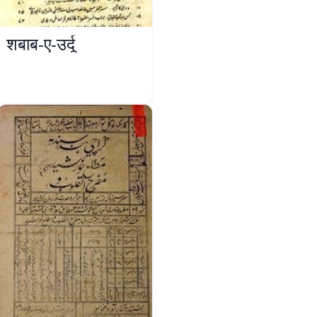
शबाब-ए-उर्दू