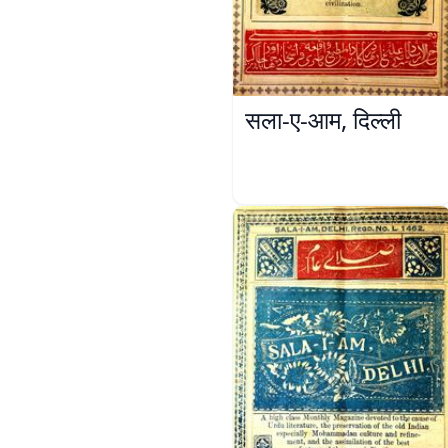
सला-ए-आम, दिल्ली