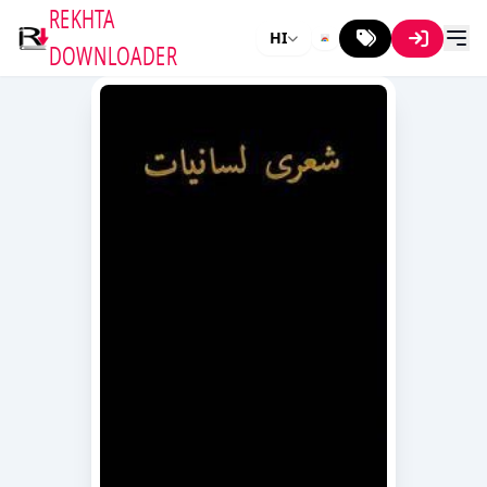
REKHTA
HI
DOWNLOADER