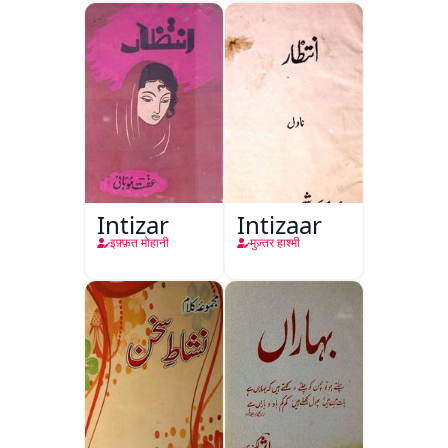
Intizar
Intizaar
इफ़्फ़त मोहानी
मुज़्तर हाश्मी