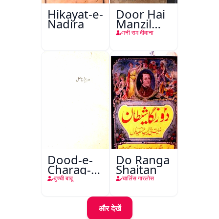
Hikayat-e-
Door Hai
Nadira
Manzil
Teri
मनी राम दीवाना
Dood-e-
Do Ranga
Charag-e-
Shaitan
Mahfil
बुच्ची बाबू
चार्लिस गारलोस
और देखें