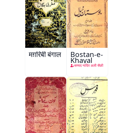
मग़रिबी बंगाल
Bostan-e-
Khayal
सय्यद नादिर अली सैफ़ी