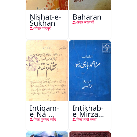
Nishat-e-
Baharan
Sukhan
असर लखनवी
कौसर चाँदपुरी
Intiqam-
Intikhab-
e-Na-
e-Mirza
Tamam
Hadi
मिर्ज़ा मुहम्मद सईद
मिर्ज़ा हादी रुस्वा
Ruswa