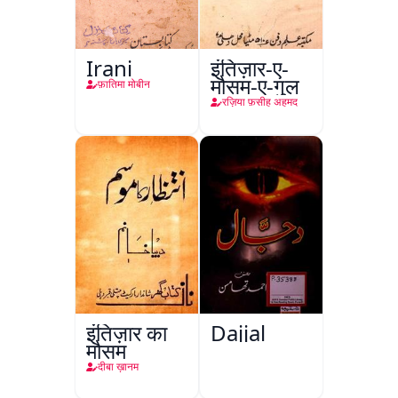
Irani
इंतिज़ार-ए-
मौसम-ए-गुल
फ़ातिमा मोबीन
रज़िया फ़सीह अहमद
इंतिज़ार का
Dajjal
मौसम
दीबा ख़ानम