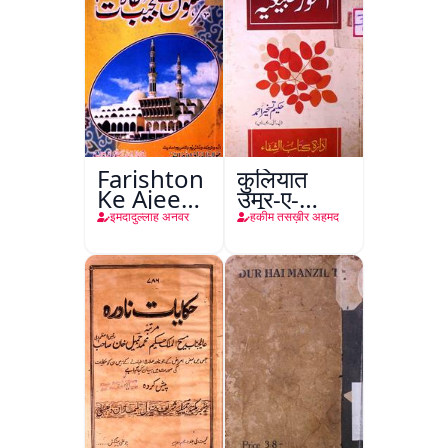
Farishton
कुलियात
Ke Ajeeb
उमूर-ए-
Halat
तबीइया
इमदादुल्लाह अनवर
हकीम तसख़ीर अहमद