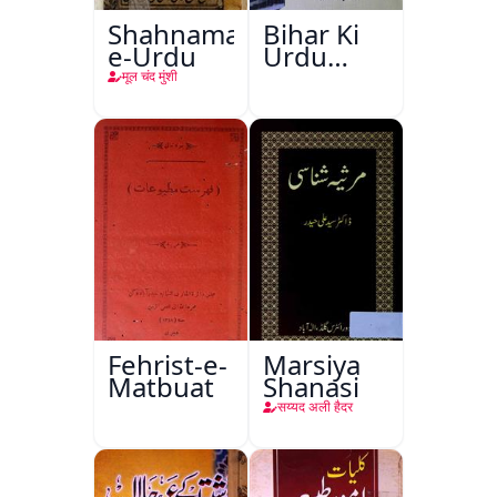
Shahnama-
Bihar Ki
e-Urdu
Urdu
Kitabon
मूल चंद मुंशी
Ka
Ishariya
Fehrist-e-
Marsiya
Matbuat
Shanasi
सय्यद अली हैदर