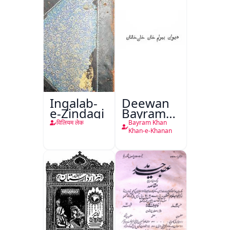
Inqalab-
Deewan
e-Zindagi
Bayram
Khan
विलियम लेक
Bayram Khan
Khan-e-
Khan-e-Khanan
Khanan