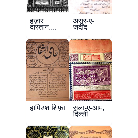
हज़ार
अस्र-ए-
दास्तान,
जदीद
लाहौर
हामिउश शिफ़ा
सला-ए-आम,
दिल्ली