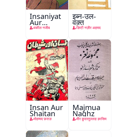
Insaniyat
इब्न-उल-
Aur
वक़्त
Darindagi
वकील नजीब
डिप्टी नज़ीर अहमद
Insan Aur
Majmua
Shaitan
Naghz
मोहम्मद फ़राज़
मीर क़ुदरतुल्लाह क़ासिम