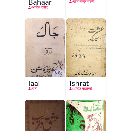
Bahaar
ख़ान महबूब तरज़ी
आदिल रशीद
Jaal
Ishrat
रानो
आरिफ़ बटालवी