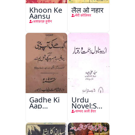
Khoon Ke
लैल ओ नहार
Aansu
मेरी कोलियर
अशफ़ाक़ हुसैन
Gadhe Ki
Urdu
Aap
Novel:Samt-
Beetee
o-Raftar
सय्यद अली हैदर