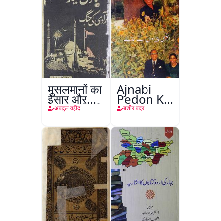
मुसलमानों का
Ajnabi
ईसार और
Pedon Ke
अाज़ादी की
Saye
अबदुल वहीद
बशीर बद्र
जंग