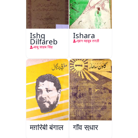
Ishq
Ishara
Dilfareb
ख़ान महबूब तरज़ी
बाबू साहब सिंह
मग़रिबी बंगाल
गाँव सुधार