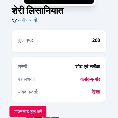
शेरी लिसानियात
by
अनीस नागी
कुल पृष्ठ:
200
श्रेणी:
शोध एवं समीक्षा
प्रकाशक:
वलीद-ए-मीर
योगदानकर्ता:
रेख़्ता
डाउनलोड शुरू करें