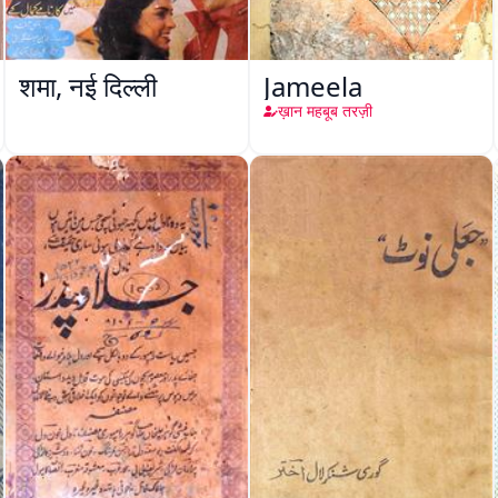
शमा, नई दिल्ली
Jameela
ख़ान महबूब तरज़ी