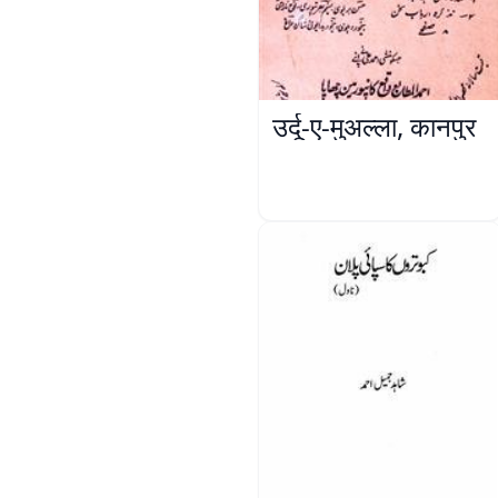
उर्दू-ए-मुअल्ला, कानपुर