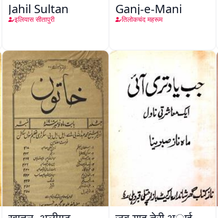
Jahil Sultan
Ganj-e-Mani
इलियास सीतापुरी
तिलोकचंद महरूम
ख़ातून, अलीगढ़
जब याद तेरी अाई