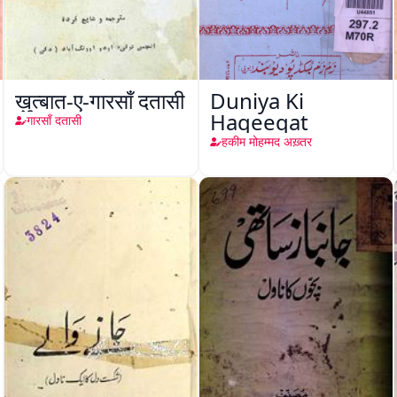
ख़ुत्बात-ए-गारसाँ दतासी
Duniya Ki
Haqeeqat
गारसाँ दतासी
हकीम मोहम्मद अख़्तर