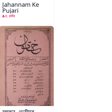
Jahannam Ke
Pujari
ए. हमीद
ख़ातून, अलीगढ़