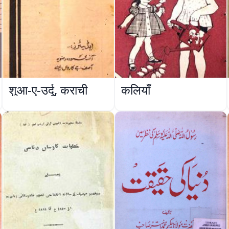
शुआ-ए-उर्दू, कराची
कलियाँ