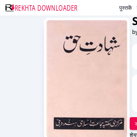
REKHTA DOWNLOADER
पुस्तकें
b
ड
शेय