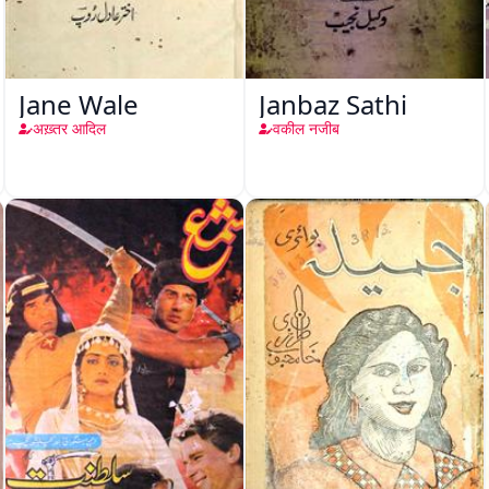
Jane Wale
Janbaz Sathi
अख़्तर आदिल
वकील नजीब