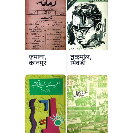
ज़माना,
तकमील,
कानपुर
भिवंडी