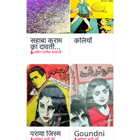
सहाबा कराम
कलियाँ
का दावती
किरदार
मतीन तारिक़ बाग़पती
पराया जिस्म
Goundni
हशमत अली खाँ
हशमत अली खाँ