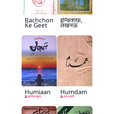
Bachchon
इन्किशाफ़,
Ke Geet
लखनऊ
Humjaan
Humdam
फ़ारिस मुग़ल
दत्त भारती