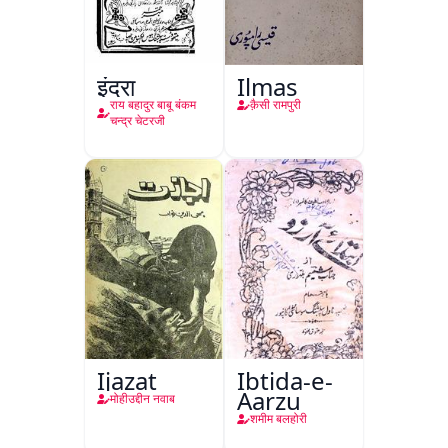
इंद्रा
Ilmas
राय बहादुर बाबू बंकम
क़ैसी रामपुरी
चन्द्र चेटरजी
Ijazat
Ibtida-e-
Aarzu
मोहीउद्दीन नवाब
शमीम बलहोरी