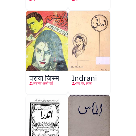
पराया जिस्म
Indrani
हशमत अली खाँ
एच. के. लाल