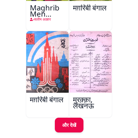
Maghrib
मग़रिबी बंगाल
Men
Nafsiyati
सलीम अख़्तर
Tanqeed
मग़रिबी बंगाल
मुरक़्क़ा,
लखनऊ
और देखें