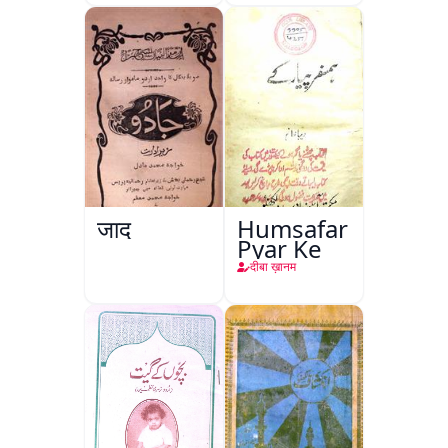
जादू
Humsafar
Pyar Ke
दीबा ख़ानम