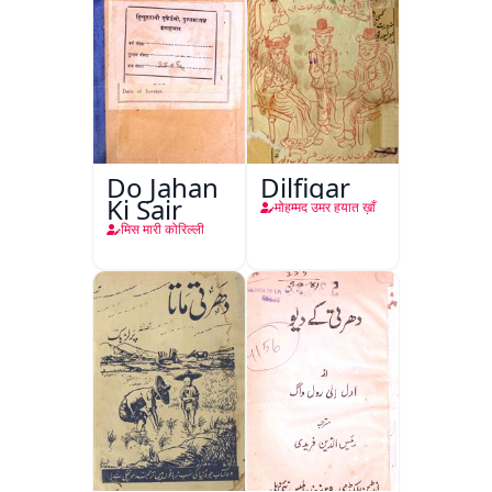
Do Jahan
Dilfigar
Ki Sair
मोहम्मद उमर हयात ख़ाँ
मिस मारी कोरिल्ली