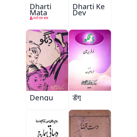
Dharti
Dharti Ke
Mata
Dev
पर्ल एस बक
Dengu
डेंगू