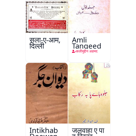
सला-ए-आम,
Amli
दिल्ली
Tanqeed
कलीमुद्दीन अहमद
Intikhab
जलवाहा ए पा