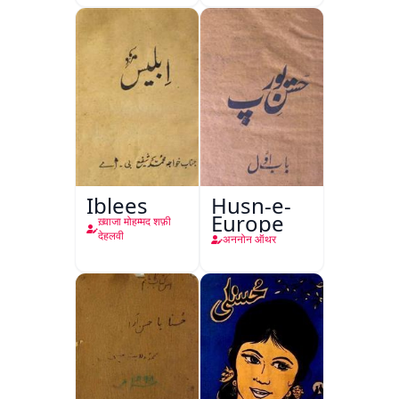
Iblees
Husn-e-
Europe
ख़्वाजा मोहम्मद शफ़ी
देहलवी
अननोन ऑथर