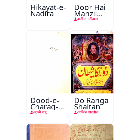
Hikayat-e-
Door Hai
Nadira
Manzil
Teri
मनी राम दीवाना
Dood-e-
Do Ranga
Charag-e-
Shaitan
Mahfil
बुच्ची बाबू
चार्लिस गारलोस