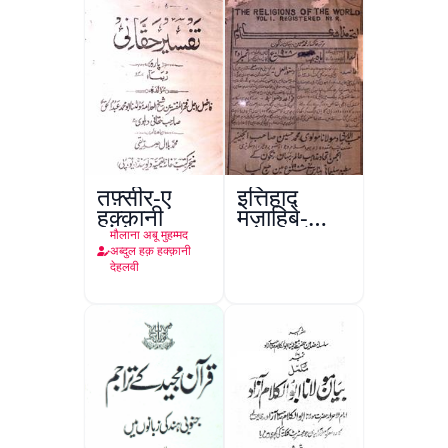
तफ़्सीर-ए
इत्तिहाद
हक़्क़ानी
मज़ाहिबे-
आलम, रंगून
मौलाना अबू मुहम्मद
अब्दुल हक़ हक्क़ानी
देहलवी