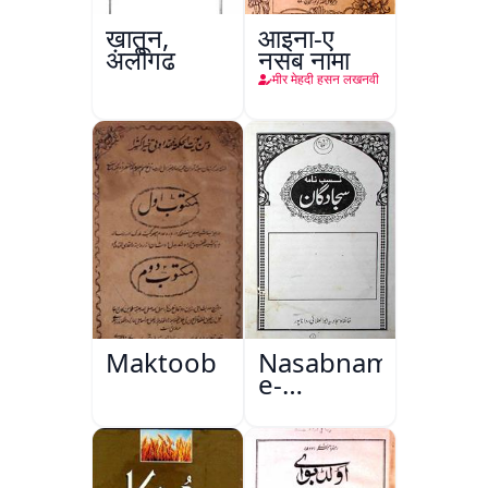
ख़ातून,
आइना-ए
अलीगढ़
नसब नामा
मीर मेहदी हसन लखनवी
Maktoob
Nasabnama-
e-
Sajjadgan