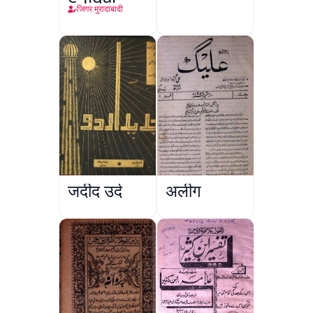
जिगर मुरादाबादी
जदीद उर्दू
अलीग