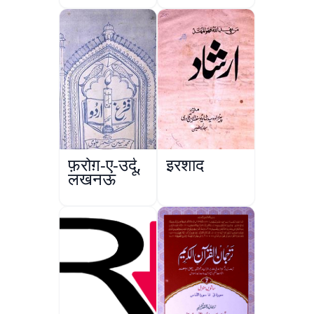
फ़रोग़-ए-उर्दू,
इरशाद
लखनऊ