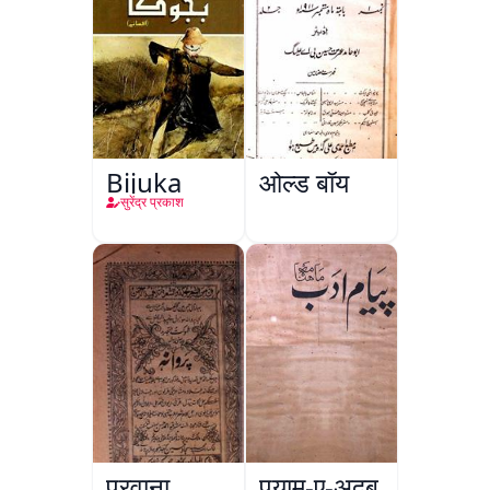
Bijuka
ओल्ड बॉय
सुरेंद्र प्रकाश
परवाना
पयाम-ए-अदब