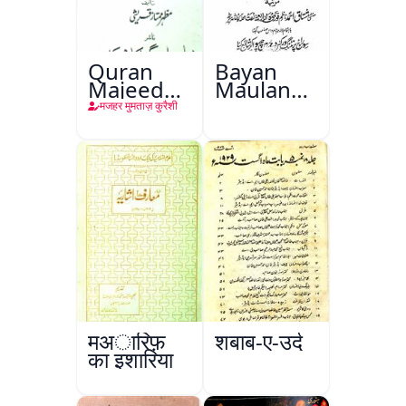
Quran
Bayan
Majeed
Maulana
Ke
Abul
मजहर मुमताज़ कुरैशी
Tarajim
Kalam
Azad
मअारिफ़
शबाब-ए-उर्दू
का इशारिया