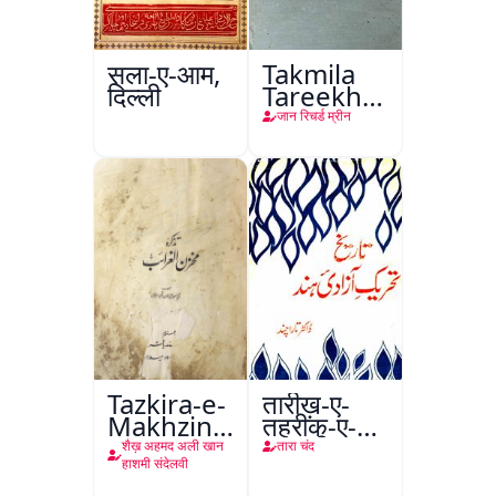
सला-ए-आम,
Takmila
दिल्ली
Tareekh
Ahl-e-
जान रिचर्ड म्रीन
Englistan
Tazkira-e-
तारीख़-ए-
Makhzin-
तहरीक-ए-
ul-
आज़ादी-ए-
शैख़ अहमद अली खान
तारा चंद
Gharaib
हिंद
हाशमी संदेलवी