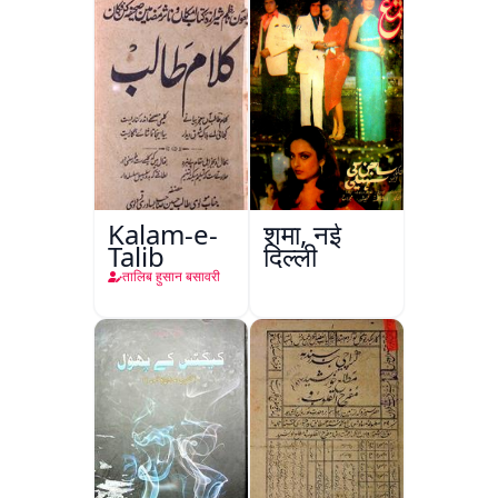
Kalam-e-
शमा, नई
Talib
दिल्ली
तालिब हुसान बसावरी