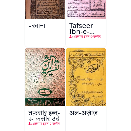
परवाना
Tafseer
Ibn-e-
Kaseer
अल्लामा इबन-ए-कसीर
तफ़सीर इब्न-
अल-अज़ीज़
ए- कसीर उर्दू
अल्लामा इबन-ए-कसीर