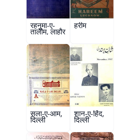
रहनुमा-ए-
हरीम
तालीम, लाहौर
सला-ए-आम,
शान-ए-हिंद,
दिल्ली
दिल्ली