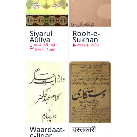
Siyarul
Rooh-e-
Auliya
Sukhan
ख़्वाजा अमीर खुर्द
जंग बहादुर जलील
किरमानी निज़ामी
Waardaat-
दस्तकारी
e-Jigar