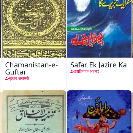
Chamanistan-e-
Safar Ek Jazire Ka
Guftar
इशतियाक़ अहमद
ख़ंजर अजमेरी