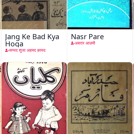
Jang Ke Bad Kya
Nasr Pare
Hoga
अबरार आज़मी
सय्यद शुजा अहमद क़ायद