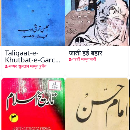
Taliqaat-e-
जाती हुई बहार
Khutbat-e-Garcin
वहशी महमूदाबादी
de Tassy
सय्यद सुलतान महमूद हुसैन