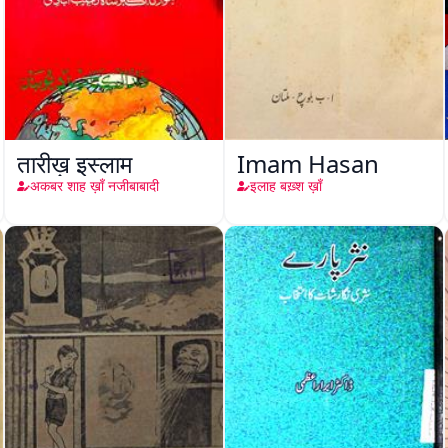
तारीख़ इस्लाम
Imam Hasan
अकबर शाह ख़ाँ नजीबाबादी
इलाह बख़्श ख़ाँ