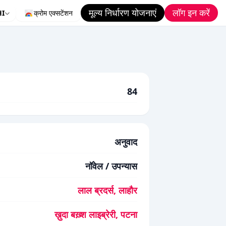
मूल्य निर्धारण योजनाएं
लॉग इन करें
HI
क्रोम एक्सटेंशन
84
अनुवाद
नॉवेल / उपन्यास
लाल ब्रदर्स, लाहौर
ख़ुदा बख़्श लाइब्रेरी, पटना