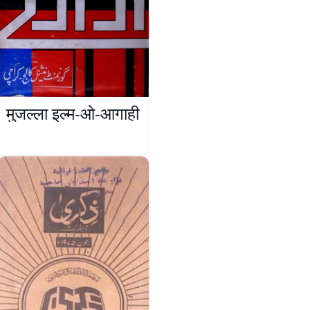
मुजल्ला इल्म-ओ-आगाही