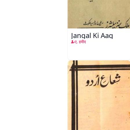
Jangal Ki Aag
ए. हमीद