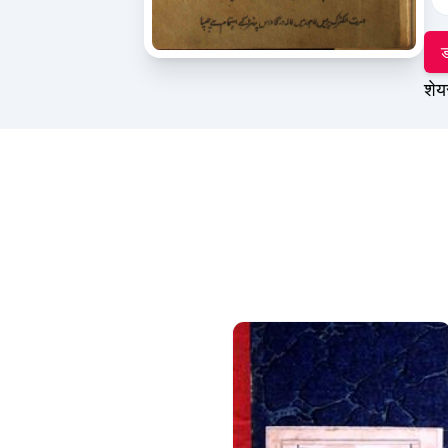
ड
शेय