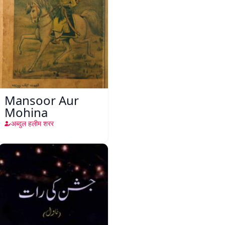
Mansoor Aur
Mohina
अब्दुल हलीम शरर