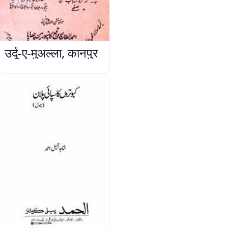
उर्दू-ए-मुअल्ला, कानपुर