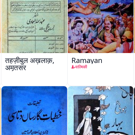
तहज़ीबुल अख़लाक़,
Ramayan
अमृतसर
वाल्मिकी