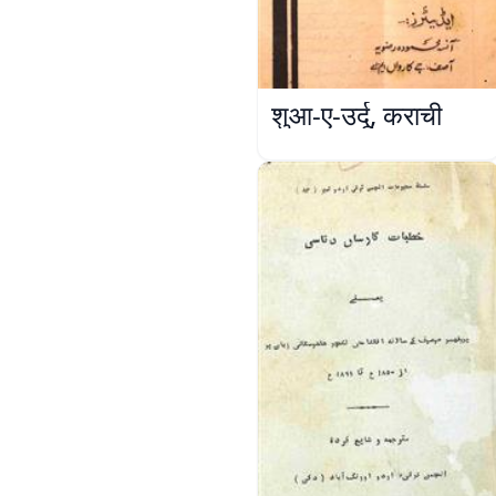
शुआ-ए-उर्दू, कराची