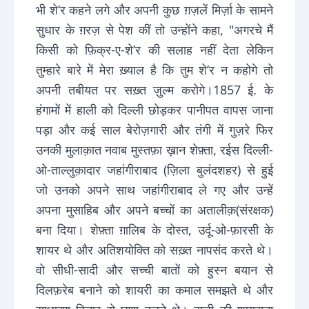
भी शे’र कहने लगे और अपनी कुछ ग़ज़लें मिर्ज़ा के सामने
सुधार के ग़रज़ से पेश कीं तो उन्होंने कहा, "अगरचे मैं
किसी को फ़िक्र-ए-शे’र की सलाह नहीं देता लेकिन
तुम्हारे बारे में मेरा ख़्याल है कि तुम शे’र न कहोगे तो
अपनी तबीयत पर सख़्त ज़ुल्म करोगे।1857 ई. के
हंगामों में हाली को दिल्ली छोड़कर पानीपत वापस जाना
पड़ा और कई साल बेरोज़गारी और तंगी में गुज़रे फिर
उनकी मुलाक़ात नवाब मुस्तफ़ा ख़ान शेफ़्ता, रईस दिल्ली-
ओ-ताल्लुक़ादार जहांगीराबाद (ज़िला बुलंदशहर) से हुई
जो उनको अपने साथ जहांगीराबाद ले गए और उन्हें
अपना मुसाहिब और अपने बच्चों का अतालीक़(संरक्षक)
बना दिया। शेफ़्ता ग़ालिब के दोस्त, उर्दू-ओ-फ़ारसी के
शायर थे और अतिशयोक्ति को सख़्त नापसंद करते थे।
वो सीधी-सादी और सच्ची बातों को हुस्न बयान से
दिलफ़रेब बनाने को शायरी का कमाल समझते थे और