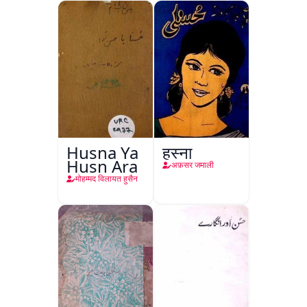
Husna Ya
हुस्ना
Husn Ara
अफ़सर जमाली
मोहम्मद विलायत हुसैन