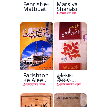
Fehrist-e-
Marsiya
Matbuat
Shanasi
सय्यद अली हैदर
Farishton
कुलियात
Ke Ajeeb
उमूर-ए-
Halat
तबीइया
इमदादुल्लाह अनवर
हकीम तसख़ीर अहमद