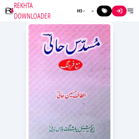
REKHTA
HI
DOWNLOADER