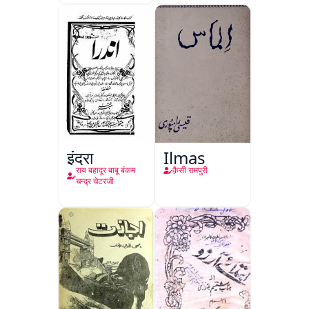
इंद्रा
Ilmas
राय बहादुर बाबू बंकम
क़ैसी रामपुरी
चन्द्र चेटरजी