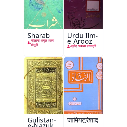
Sharab
Urdu Ilm-
e-Arooz
मौलाना अबुल आला
मौदूदी
जुनैद अकरम फ़ारूक़ी
Gulistan-
जामियतुर्रशाद
e-Nazuk