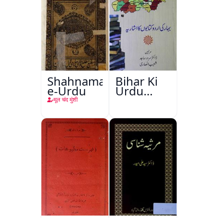
Shahnama-
Bihar Ki
e-Urdu
Urdu
Kitabon
मूल चंद मुंशी
Ka
Ishariya