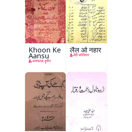
Khoon Ke
लैल ओ नहार
Aansu
मेरी कोलियर
अशफ़ाक़ हुसैन