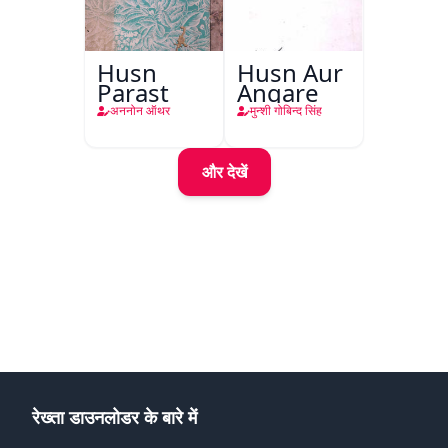
Husn
Husn Aur
Parast
Angare
अननोन ऑथर
मुन्शी गोबिन्द सिंह
और देखें
रेख्ता डाउनलोडर के बारे में