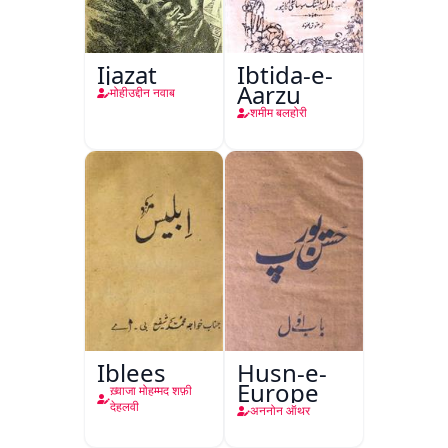
Ijazat
Ibtida-e-
Aarzu
मोहीउद्दीन नवाब
शमीम बलहोरी
Iblees
Husn-e-
Europe
ख़्वाजा मोहम्मद शफ़ी
देहलवी
अननोन ऑथर